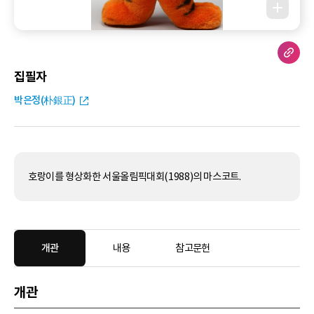
집필자
박은정(朴銀正)
호랑이를 형상화한 서울올림픽대회(1988)의 마스코트.
개관
내용
참고문헌
개관