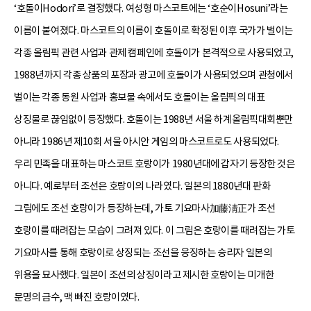
‘호돌이Hodori’로 결정했다. 여성형 마스코트에는 ‘호순이Hosuni’라는
이름이 붙여졌다. 마스코트의 이름이 호돌이로 확정된 이후 국가가 벌이는
각종 올림픽 관련 사업과 관제 캠페인에 호돌이가 본격적으로 사용되었고,
1988년까지 각종 상품의 포장과 광고에 호돌이가 사용되었으며 관청에서
벌이는 각종 동원 사업과 홍보물 속에서도 호돌이는 올림픽의 대표
상징물로 끊임없이 등장했다. 호돌이는 1988년 서울 하계올림픽대회뿐만
아니라 1986년 제10회 서울 아시안 게임의 마스코트로도 사용되었다.
우리 민족을 대표하는 마스코트 호랑이가 1980년대에 갑자기 등장한 것은
아니다. 예로부터 조선은 호랑이의 나라였다. 일본의 1880년대 판화
그림에도 조선 호랑이가 등장하는데, 가토 기요마사加藤淸正가 조선
호랑이를 때려잡는 모습이 그려져 있다. 이 그림은 호랑이를 때려잡는 가토
기요마사를 통해 호랑이로 상징되는 조선을 응징하는 승리자 일본의
위용을 묘사했다. 일본이 조선의 상징이라고 제시한 호랑이는 미개한
문명의 금수, 맥 빠진 호랑이였다.