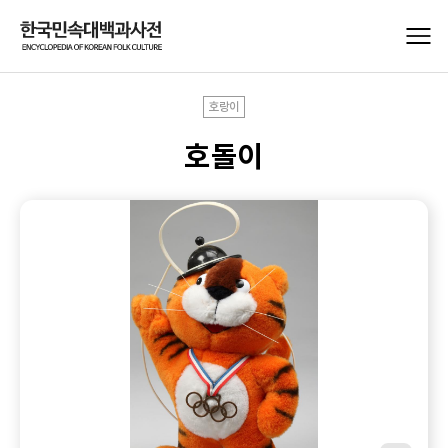
호랑이
호돌이