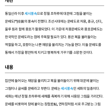
개관
통일신라 이후
세시풍속
으로 정월 초하루에 대문에 그림을 붙이는
문배도門排圖의 풍속이 전했다. 조선시대에는 문배도로 처용, 종규, 신다,
울루 등과 함께 용호가 활용되었다. 이 가운데 처용문배도와 용호문배도는
한국적인 문배도라는 점에 주목할 필요가 있다. 용은 복을 불러들이는
역할을 하고, 호랑이는 나쁜 재앙을 물리치는 기능을 한다. 이들 문배도를
통해서 가정을 평안하게 지키고 행복하게 가꾸기를 소망한 것이다.
내용
집안에 들어오는 재앙을 물리치고 복을 불러들이기 위해 대문에 붙이는
그림이나 글씨를 문배라고 부른다. 문배는
세시풍속
인 세화의 일종이다.
세화는 매년 정월 초하루에 새해를 축복하기 위해 사용된 그림을 가리킨다.
문배를 비롯하여 창에 붙이는 창첩窓帖, 연하장처럼 서로 주고받는 그림