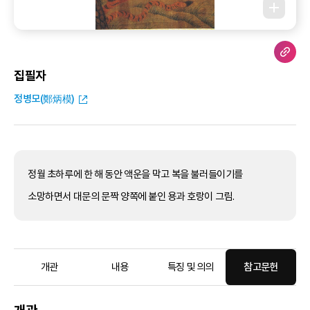
집필자
정병모(鄭炳模)
정월 초하루에 한 해 동안 액운을 막고 복을 불러들이기를
소망하면서 대문의 문짝 양쪽에 붙인 용과 호랑이 그림.
개관
내용
특징 및 의의
참고문헌