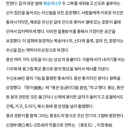
전한다. 집의 대문 앞에
복숭아나무
두 그루를 세워놓고 신도와 울루라는
신이 집안을 들어오는 귀신들을 모든 검문했다. 사람들에게 이로운 귀신은
통과시키지만, 해로운 귀신은 갈대 끈으로 묶어서 옆에 있는 호랑이 울에
던져서 잡아먹히게 했다. 이러한 철통방어를 통해서 가정이란 공간을
보호했다. 이 설화에 등장하는 복숭아나무, 신다와 울루, 갈대 끈, 호랑이는
귀신을 잡는 액막이의 상징으로 여겼다.
용은 여러 가지 상징을 지니는 상상의 동물이다. 가뭄에 비가 내리기를 비는
기우제 때 용그림 혹은 흙으로 용의 형상을 빚어서 제사를 지냈다.
수신水神인 용의 기능을 활용한 풍속이다. 용은 통치자인 왕이나 왕족을
상징했다. 『광아廣雅』에 “용은 임금이다龍 君也.”라고 했다. 용상, 용안
등 왕과 관련된 모든 물건이나 신체에 용이란 글자가 들어가고 궁궐에서도
건축, 가구, 도자기, 복식 등에 용 문양을 널리 활용했다.
용과 호랑이를 함께 그리는 용호도의 형식은 조선 전기의 그림에 등장한다.
신잠申潛(1491~1554)의 작품으로 전하는 〈용호도〉, 이정李楨