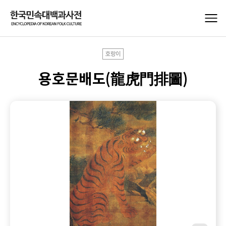
호랑이
용호문배도(龍虎門排圖)