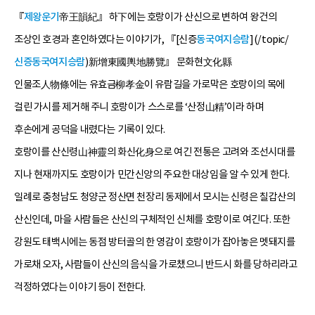
『
제왕운기
帝王韻紀』 하下에는 호랑이가 산신으로 변하여 왕건의
조상인 호경과 혼인하였다는 이야기가, 『[신증
동국여지승람
](/topic/
신증동국여지승람
)新增東國輿地勝覽』 문화현文化縣
인물조人物條에는 유효금柳孝金이 유람길을 가로막은 호랑이의 목에
걸린 가시를 제거해 주니 호랑이가 스스로를 ‘산정山精’이라 하며
후손에게 공덕을 내렸다는 기록이 있다.
호랑이를 산신령山神靈의 화신化身으로 여긴 전통은 고려와 조선시대를
지나 현재까지도 호랑이가 민간신앙의 주요한 대상임을 알 수 있게 한다.
일례로 충청남도 청양군 정산면 천장리 동제에서 모시는 신령은 칠갑산의
산신인데, 마을 사람들은 산신의 구체적인 신체를 호랑이로 여긴다. 또한
강원도 태백시에는 동점 방터골의 한 영감이 호랑이가 잡아놓은 멧돼지를
가로채 오자, 사람들이 산신의 음식을 가로챘으니 반드시 화를 당하리라고
걱정하였다는 이야기 등이 전한다.