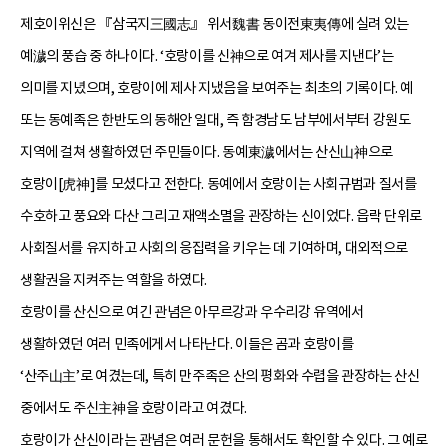
제호이위신은 『삼국지三國志』 위서魏書 동이전東夷傳에 실려 있는
예濊의 풍습 중 하나이다. ‘호랑이를 신神으로 여겨 제사를 지낸다’는
의미를 지녔으며, 호랑이에 제사 지냈음을 보여주는 최초의 기록이다. 예
또는 동예족은 한반도의 동해안 일대, 즉 함경남도 남부에서부터 강원도
지역에 걸쳐 생활하였던 주민들이다. 동예東濊에서는 산신山神으로
호랑이[虎神]를 모셨다고 전한다. 동예에서 호랑이는 사회규범과 질서를
수호하고 풍요와 다산 그리고 재액소멸을 관장하는 신이었다. 읍락 단위로
사회질서를 유지하고 사회의 응집력을 키우는 데 기여하며, 대외적으로
생활권을 지켜주는 역할을 하였다.
호랑이를 산신으로 여긴 관념은 아무르강과 우수리강 유역에서
생활하였던 여러 민족에게서 나타난다. 이들은 곰과 호랑이를
‘산주山主’로 여겼는데, 특히 만주족은 산의 평화와 수렵을 관장하는 산신
중에서도 주신主神을 호랑이라고 여겼다.
호랑이가 산신이라는 관념은 여러 문헌을 통해서도 확인할 수 있다. 그 예로