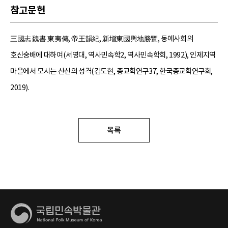
참고문헌
三國志 魏書 東夷傳, 帝王韻紀, 新增東國輿地勝覽, 동예사회의
호신숭배에 대하여(서영대, 역사민속학2, 역사민속학회, 1992), 인제지역
마을에서 모시는 산신의 성격(김도현, 종교학연구37, 한국종교학연구회,
2019).
목록