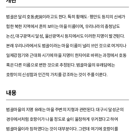
개관
범골은 달리 호동虎洞이라고도 한다. 특히 황해도·평안도 등지의 산세가
험한 북한 지역에서 흔히 보이는 마을 이름이며, 우리나라의 충청남도
논산, 대구광역시 달성, 울산광역시 등지에서도 이러한 지명이 발견된다.
본래 우리나라에서도 범골이라는 마을 이름이 널리 쓰인 것으로 여겨지나
일제강점기와 근대화 시기에 마을 지명이 한자어로 바뀌는 과정에서 호동
혹은 다른 이름으로 변한 것으로 추정된다. 범골마을의 유래담에는
호랑이의 신성함과 인간적 가치를 강조하는 것이 주를 이룬다.
내용
범골마을의 지명 유래는 마을 주변의 지형과 관련된다. 대구시 달성군의
경우에서처럼 호랑이가 나올 정도로 숲이 울창하게 우거졌다고 하여
범골마을이라 칭하였다는 것이 대부분이다. 그런데 여기에 호랑이를