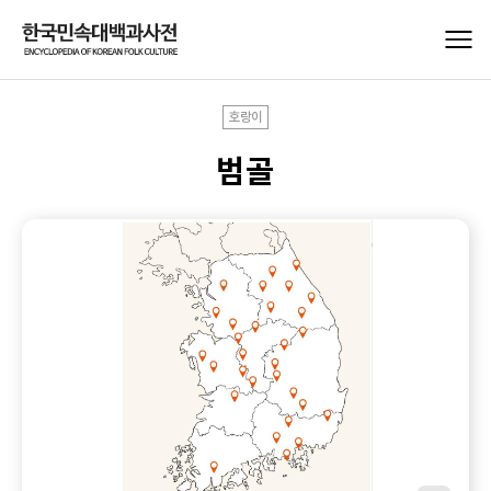
호랑이
범골