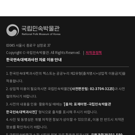
03045 서울시 종로구 삼청로 37
Copyright © 국립민속박물관. All Rights Reserved.
|
저작권정책
한국민속대백과사전 자료 이용 안내
1. 한국민속대백과사전의 텍스트는 공공누리 제2유형(출처명시+상업적 이용금지)을
적용합니다.
(사전편찬팀: 02-3704-3225)
2. 상업적 이용이 필요하시면 국립민속박물관
과 사전
협의하시기 바랍니다.
[출처: 표제어명–국립민속박물관
3. 사전의 내용을 인용·활용하실 때에는 '
한국민속대백과사전]
' 형식으로 출처를 표시해 주시기 바랍니다.
4. 사진 및 동영상은 개별 저작권 정보가 상이할 수 있으므로, 이용 전 반드시 저작권
정보를 확인하시기 바랍니다.
유물과학과(031-580-