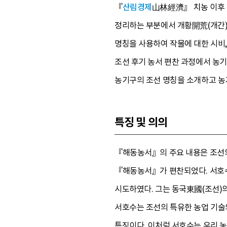
『
산림경제
山林經濟』 치농 이후
정리하는 부분에서 개황開荒(개간
명칭을 사용하여 작물에 대한 시비,
조선 후기 농서 편찬 과정에서 농
농기구의 조선 명칭을 소개하고 농
특징 및 의의
『해동농서』의 주요 내용은 조선의
『해동농서』가 편찬되었다. 서호수
시도하였다. 그는 동국東國(조선)
서호수는 조선의 특유한 농업 기술
특징이다. 이처럼 서호수는 우리 