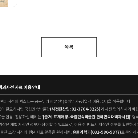
목록
과사전 자료 이용 안내
대백과사전의 텍스트는 공공누리 제2유형(출처명시+상업적 이용금지)을 적용합니다.
이용이 필요하시면 국립민속박물관
(사전편찬팀: 02-3704-3225)
과 사전 협의하시기 바
용을 인용·활용하실 때에는 '
[출처: 표제어명–국립민속박물관 한국민속대백과사전]
' 
 동영상은 개별 저작권 정보가 상이할 수 있으므로, 이용 전 반드시 저작권 정보를 확인하시
박물관 소장 사진의 원본 자료 활용을 원하시면,
유물과학과(031-580-5877)
로 문의하