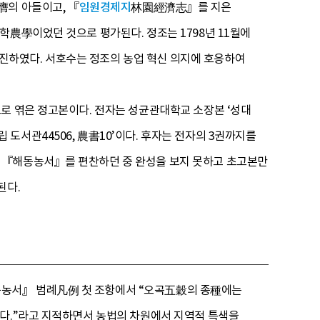
의 아들이고, 『
임원경제지
林園經濟志』를 지은
학農學이었던 것으로 평가된다. 정조는 1798년 11월에
진하였다. 서호수는 정조의 농업 혁신 의지에 호응하여
로 엮은 정고본이다. 전자는 성균관대학교 소장본 ‘성대
도서관44506, 農書10’이다. 후자는 전자의 3권까지를
 『해동농서』를 편찬하던 중 완성을 보지 못하고 초고본만
된다.
동농서』 범례凡例 첫 조항에서 “오곡五穀의 종種에는
있다.”라고 지적하면서 농법의 차원에서 지역적 특색을