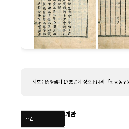
서호수徐浩修가 1799년에 정조正祖의 「권농정
개관
개관