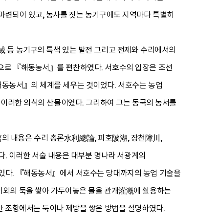
마련되어 있고, 농사를 짓는 농기구에도 지역마다 특별히
械 등 농기구의 특색 있는 발전 그리고 전제와 수리에서의
으로 『해동농서』를 편찬하였다. 서호수의 입장은 조선
해동농서』의 체계를 세우는 것이었다. 서호수는 농업
 이러한 의식의 산물이었다. 그리하여 그는 동국의 농서를
의 내용은 수리 총론水利總論, 피호陂湖, 장천障川,
 이러한 서술 내용은 대부분 명나라 서광계의
 있다. 『해동농서』에서 서호수는 당대까지의 농업 기술을
이외의 둑을 쌓아 가두어놓은 물을 관개灌漑에 활용하는
안 조항에서는 둑이나 제방을 쌓은 방법을 설명하였다.