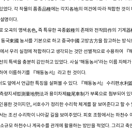
있었다. 각 작물의 품종品種에는 각지各地의 여건에 따라 적합한 것이 
 설명이다.
로 오곡의 명색名色, 즉 특유한 곡종穀種의 존재와 전작田作의 기계器
는 동국東國 농서를 기본으로 하고 중국中國 고방古方을 참고하는 방식
서에서 우리 실정에 적합하다고 생각되는 것만 선별적으로 수용하여 『
선의 특색을 충분히 감안하고 있었다. 사실 ‘해동농서’라는 이름 자체가
하여 이름하기를 『해동농서』라고 한 것이다.
 앞에서 언급한 특징을 살펴볼 수 있다. 『해동농서』 수리편水利篇
 측량지세법測量地勢法과 용미차제龍尾車制가 부록으로 첨부되어 있다.
한 것이지만, 서호수가 정리한 수리학 체계를 잘 보여준다고 할 수
는 조선 수리학이 나아갈 길을 보여주었다. 피호 조항에서는 하천수 
 소규모 하천수나 계곡수를 관개에 활용하는 방안을 적었다. 그리고 축