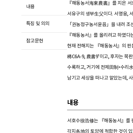
『해동농서海東農書』를 지은 서
내용
서유구의 생부生父이다. 서명응, 서
특징 및 의의
「권농정구농서윤음」을 내려 조선의
『해동농서』를 올리려고 하였다는
참고문헌
현재 전해지는 『해동농서』의 판본
稀C6A-9, 農書9’이고, 후자는
수록하고, 거기에 전제田制•수리水
남기고 세상을 떠나고 말았는데, 사
내용
서호수徐浩修는 『해동농서』를 편
각지各地의 토양에 적합한 것이 있