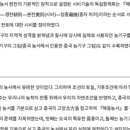
 농서 편찬의 기본적인 원칙으로 설정된 시비기술의 독립항목화는 『
)—경전耕田—분전糞田(시비)—장종藏種(종자 처리)이라는 순서로 서
 전토에 대한 시비를 정리하였다.
기구의 지역적 성격을 밝혀냄과 동시에 당시에 실제로 사용되던 농기
기구의 그림(중국 농서에서 인용한 중국 농기구 그림)도 같이 수록하였
 농서에서 유래한 것이었다. 그리하여 조선의 토질, 기후조건에 따라
는 우리나라 농학의 전통 위에서 우리의 자연조건을 반영하고, 중국
의 농서를 기본으로 삼고 중국의 고방古方을 참고하여 『해동농서』를
의 존재를 지목하였는데, 첫째는 오곡의 특유한 품종이고, 둘째는 농기
농학을 기본으로 삼고 중국의 농서에서 우리 실정에 적합하다고 생각되