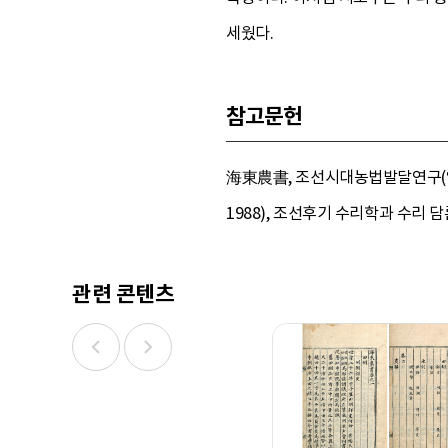
세웠다.
참고문헌
海東農書, 조선시대농법발달연구(염정
1988), 조선후기 수리학과 수리 담론
관련 콘텐츠