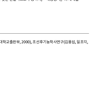
학교출판부, 2000), 조선후기농학사연구(김용섭, 일조각,