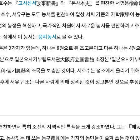
호수는 『
고사신서
攷事新書』와 『본사本史』를 편찬한 서명응徐命膺
호수, 서유구는 모두 농서를 편찬하여 달성 서씨 가문의 가학家學이 농
 농정을 혁신하고, 국가적인 차원에서 새로운 농서를 편찬하려고 추
 점에서 이 농서는
응지농서
로 볼 수 있다.
은 2가지가 있는데, 하나는 8권으로 된 초고본이고 다른 하나는 4권으
 목판본으로 일본오사카부립도서관大阪府立圖書館 소장본 ‘일본오사카부립 
利•농기農器의 조목을 보충한 것이다. 서호수는 정조에게 올리기 위해
후에 서유구 또는 다른 사람에 의해 정리된 것이 정고본인 것으로 추정
찬하면서 특히 조선의 지역적인 특색을 크게 강조하였다. 그는 『해
고, 농사짓는 데 쓰는 농구農具에는 각지의 농민들이 즐겨 쓰는 것이 