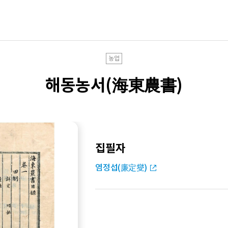
농업
해동농서(海東農書)
집필자
염정섭(廉定燮)