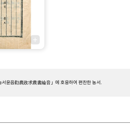
구농서윤음勸農政求農書綸音」에 호응하여 편찬한 농서.