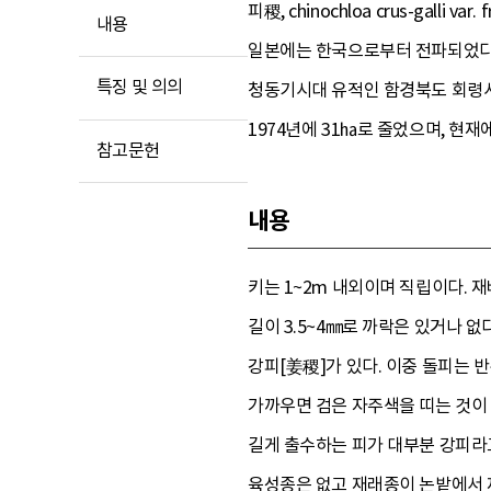
피稷, chinochloa crus-ga
내용
일본에는 한국으로부터 전파되었다고
특징 및 의의
청동기시대 유적인 함경북도 회령시
1974년에 31㏊로 줄었으며, 현재
참고문헌
내용
키는 1~2m 내외이며 직립이다. 재
길이 3.5~4㎜로 까락은 있거나 없다
강피[姜稷]가 있다. 이중 돌피는 
가까우면 검은 자주색을 띠는 것이 보
길게 출수하는 피가 대부분 강피라고
육성종은 없고 재래종이 논밭에서 재