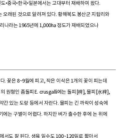
유력하며, 인도•중국•한국•일본에서는 고대부터 재배하여 왔다.
는 오래된 것으로 알려져 있다. 황해북도 봉산군 지탑리와
나라는 1965년에 1,000㏊ 정도가 재배되었으나
다. 꽃은 8~9월에 피고, 작은 이삭은 1개의 꽃이 피는데
원형인 좀돌피E. crusgalli에는 돌피[稗], 물피[水稗],
약간 있는 도랑 등에서 자란다. 물피는 긴 까락이 성숙에
 초기에는 구별이 어렵다. 하지만 벼가 출수한 후에 논 위에
도 잘 된다. 생육 일수도 100~120일로 짧아서