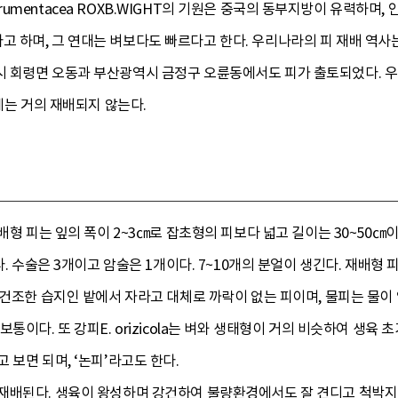
lli var. frumentacea ROXB.WIGHT의 기원은 중국의 동부지방이 
 하며, 그 연대는 벼보다도 빠르다고 한다. 우리나라의 피 재배 역사
 회령면 오동과 부산광역시 금정구 오륜동에서도 피가 출토되었다. 우리
에는 거의 재배되지 않는다.
배형 피는 잎의 폭이 2~3㎝로 잡초형의 피보다 넓고 길이는 30~50㎝이
. 수술은 3개이고 암술은 1개이다. 7~10개의 분얼이 생긴다. 재배형 피의 
반건조한 습지인 밭에서 자라고 대체로 까락이 없는 피이며, 물피는 물이 
통이다. 또 강피E. orizicola는 벼와 생태형이 거의 비슷하여 생육
 보면 되며, ‘논피’라고도 한다.
배된다. 생육이 왕성하며 강건하여 불량환경에서도 잘 견디고 척박지에서