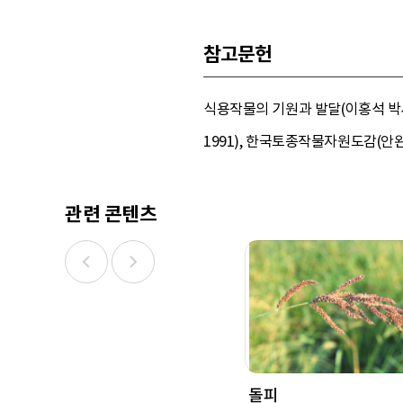
참고문헌
식용작물의 기원과 발달(이홍석 박사
1991), 한국토종작물자원도감(안완식,
관련 콘텐츠
돌피