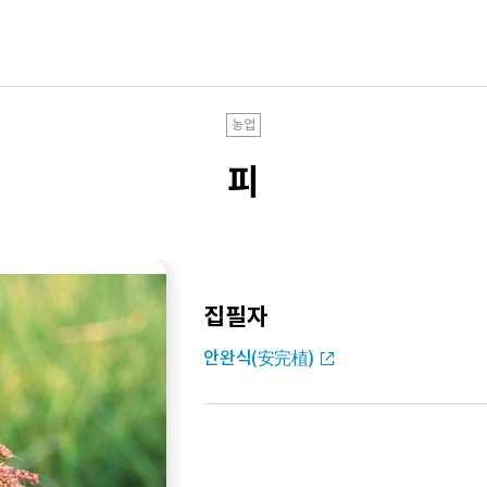
농업
피
집필자
안완식(安完植)