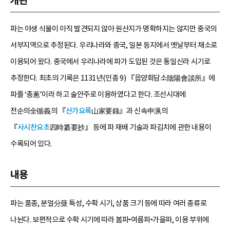
개관
파는 야생 식물이 아직 발견되지 않아 원산지가 명확하지는 않지만 중국의
서부지역으로 추정된다. 우리나라와 중국, 일본 등지에서 옛날부터 채소로
이용되어 왔다. 중국에서 우리나라에 파가 도입된 것은 통일신라 시기로
추정한다. 최초의 기록은 1131년(인종 9) 『음양회담소陰陽會談所』에
파를 ‘총蔥’이라 하고 술안주로 이용하였다고 한다. 조선시대에
전순의全循義의 『
산가요록
山家要錄』과 신속申洬의
『
사시찬요초
四時纂要抄』 등에 파 재배 기술과 파김치에 관한 내용이
수록되어 있다.
내용
파는 품종, 분얼分蘖 특성, 수확 시기, 상품 크기 등에 따라 여러 종류로
나뉜다. 보편적으로 수확 시기에 따라 봄파•여름파•가을파, 이용 부위에