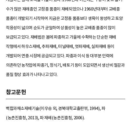
수가 많은 재래종인 고정종 품종이 재배되었으나 1960년대부터 교배종
품종이 개발되기 시작하여 지금은 고정종 품종보다 생육이 왕성하고 토양
적응성이 넓으며 순도가 균일하여 상품성이 높은 교배종 품종이 많이
보급되고 있다. 재배법은 봄에 파종하고 가을에 수확하는 단순한 재배
작형에서 하우스재배, 추파재배, 터널재배, 엇파재배, 실파재배 등이
개발되어 연중 시장에 공급되고 있다. 파종과 이식 등 대부분 인력에
의존하던 농작업에 파종기, 정식기, 배토기 등이 도입되면서 생산비 절감과
품질 향상 효과가 나타나고 있다.
참고문헌
백합과채소재배기술(이우승 외, 경북대학교출판부, 1994), 파
(농촌진흥청, 2013), 파 재배(농촌진흥청, 2006).