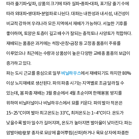
따라 줄기파•잎파, 상품의 크기에 따라 실파•중파•대파, 포기당 줄기 수에
따라 외대파•쌍대파•분얼파로 나뉜다. 대파는 내한성과 내서성, 내건성이
비교적 강하여 우리나라 모든 지역에서 재배가 가능하다. 서늘한 기후를
좋아하며, 토양은 토층이 깊고 배수가 잘되는 충적토나 사양토가 적합하다.
재배되는 품종은 과거에는 석창•은창•금장 등 고정종 품종이 주류를
이루었으나 최근에는 수량과 상품성이 높은 다양한 교배종 품종의 보급이
증가하고 있다.
파는 도시 근교를 중심으로 일부
비닐하우스
에서 재배되기도 하지만 80%
이상 노지재배로 생산된다. 파의 파종 시기는 지역별로 조금 달라질 수
있는데, 봄 파종 재배는 3월 중순에서 4월 초순이며 한해寒害 방지를
위하여 비닐터널이나 비닐하우스에서 묘를 키운다. 파의 발아 적온은
15~25℃이며 발아 최고온도는 33℃, 최저온도는 1~4℃이다. 온도가
낮을수록 발아 일수가 길어지며, 온도가 높아지면 발아율이 낮아진다. 파는
암발아暗發芽 종자로 묘상에 흩어뿌림(산파)하거나 육묘 상자에 파종한