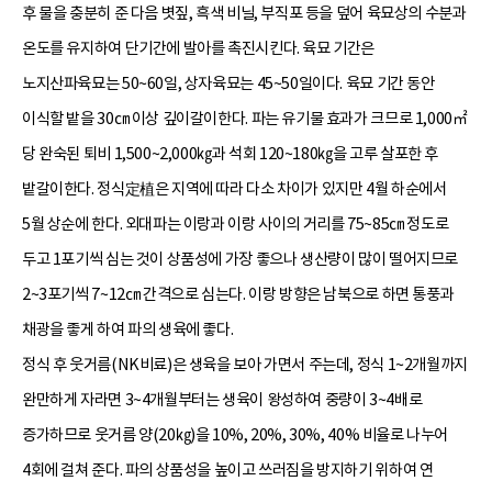
후 물을 충분히 준 다음 볏짚, 흑색 비닐, 부직포 등을 덮어 육묘상의 수분과
온도를 유지하여 단기간에 발아를 촉진시킨다. 육묘 기간은
노지산파육묘는 50~60일, 상자육묘는 45~50일이다. 육묘 기간 동안
이식할 밭을 30㎝ 이상 깊이갈이한다. 파는 유기물 효과가 크므로 1,000㎡
당 완숙된 퇴비 1,500~2,000㎏과 석회 120~180㎏을 고루 살포한 후
밭갈이한다. 정식定植은 지역에 따라 다소 차이가 있지만 4월 하순에서
5월 상순에 한다. 외대파는 이랑과 이랑 사이의 거리를 75~85㎝ 정도로
두고 1포기씩 심는 것이 상품성에 가장 좋으나 생산량이 많이 떨어지므로
2~3포기씩 7~12㎝ 간격으로 심는다. 이랑 방향은 남북으로 하면 통풍과
채광을 좋게 하여 파의 생육에 좋다.
정식 후 웃거름(NK비료)은 생육을 보아 가면서 주는데, 정식 1~2개월까지
완만하게 자라면 3~4개월부터는 생육이 왕성하여 중량이 3~4배로
증가하므로 웃거름 양(20㎏)을 10%, 20%, 30%, 40% 비율로 나누어
4회에 걸쳐 준다. 파의 상품성을 높이고 쓰러짐을 방지하기 위하여 연