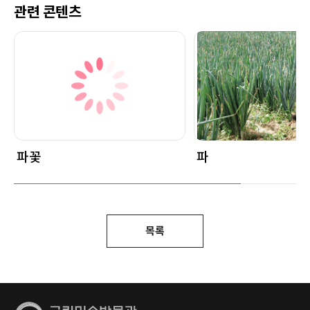
관련 콘텐츠
파꽃
파
목록