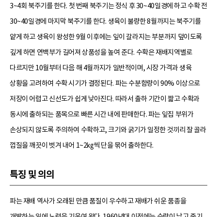
3~4회 북주기를 한다. 첫 번째 북주기는 정식 후 30~40일경에 하고 수확 전
30~40일경에 마지막 북주기를 한다. 생육이 불량한 8월까지는 북주기를
얕게 하고 생육이 왕성한 9월 이후에는 잎이 갈라지는 부분까지 덮이도록
깊게 하면 연백부가 길어져 상품성을 높여 준다. 수확은 재배지역별로
다르지만 10월부터 다음 해 4월까지가 일반적이며, 시장 가격과 생육
상황을 고려하여 수확 시기가 결정된다. 파는 수분함량이 90% 이상으로
저장이 어렵고 신선도가 쉽게 낮아진다. 따라서 출하 기간이 짧고 수확과
동시에 출하되는 품목으로 빠른 시간 내에 판매한다. 파는 잎집 부위가
손상되지 않도록 주의하여 수확하고, 크기와 굵기가 일정한 것끼리 잘 골라
껍질을 깨끗이 벗겨 내어 1~2㎏씩 단을 묶어 출하한다.
특징 및 의의
파는 재배 역사가 오래된 만큼 품질이 우수하고 재배가 쉬운 품종을
개발하는 일에 노력을 기울여 왔다. 1960년대 이전에는 수량이 낮고 줄기