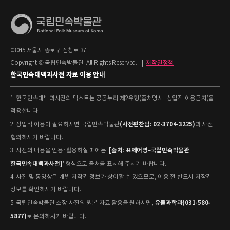
03045 서울시 종로구 삼청로 37
Copyright © 국립민속박물관. All Rights Reserved.
|
저작권정책
한국민속대백과사전 자료 이용 안내
1. 한국민속대백과사전의 텍스트는 공공누리 제2유형(출처명시+상업적 이용금지)을
적용합니다.
(사전편찬팀: 02-3704-3225)
2. 상업적 이용이 필요하시면 국립민속박물관
과 사전
협의하시기 바랍니다.
[출처: 표제어명–국립민속박물관
3. 사전의 내용을 인용·활용하실 때에는 '
한국민속대백과사전]
' 형식으로 출처를 표시해 주시기 바랍니다.
4. 사진 및 동영상은 개별 저작권 정보가 상이할 수 있으므로, 이용 전 반드시 저작권
정보를 확인하시기 바랍니다.
유물과학과(031-580-
5. 국립민속박물관 소장 사진의 원본 자료 활용을 원하시면,
5877)
로 문의하시기 바랍니다.