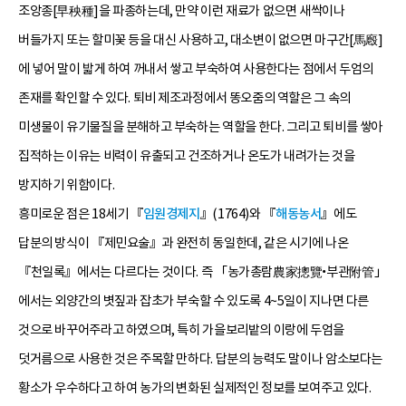
조앙종[早秧種]을 파종하는데, 만약 이런 재료가 없으면 새싹이나
버들가지 또는 할미꽃 등을 대신 사용하고, 대소변이 없으면 마구간[馬廏]
에 넣어 말이 밟게 하여 꺼내서 쌓고 부숙하여 사용한다는 점에서 두엄의
존재를 확인할 수 있다. 퇴비 제조과정에서 똥오줌의 역할은 그 속의
미생물이 유기물질을 분해하고 부숙하는 역할을 한다. 그리고 퇴비를 쌓아
집적하는 이유는 비력이 유출되고 건조하거나 온도가 내려가는 것을
방지하기 위함이다.
흥미로운 점은 18세기 『
임원경제지
』(1764)와 『
해동농서
』에도
답분의 방식이 『제민요술』과 완전히 동일한데, 같은 시기에 나온
『천일록』에서는 다르다는 것이다. 즉 「농가총람農家摠覽•부관附管」
에서는 외양간의 볏짚과 잡초가 부숙할 수 있도록 4~5일이 지나면 다른
것으로 바꾸어주라고 하였으며, 특히 가을보리밭의 이랑에 두엄을
덧거름으로 사용한 것은 주목할 만하다. 답분의 능력도 말이나 암소보다는
황소가 우수하다고 하여 농가의 변화된 실제적인 정보를 보여주고 있다.