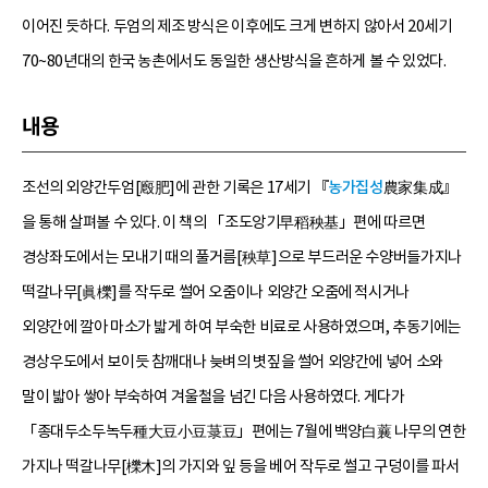
이어진 듯하다. 두엄의 제조 방식은 이후에도 크게 변하지 않아서 20세기
70~80년대의 한국 농촌에서도 동일한 생산방식을 흔하게 볼 수 있었다.
내용
조선의 외양간두엄[廏肥]에 관한 기록은 17세기 『
농가집성
農家集成』
을 통해 살펴볼 수 있다. 이 책의 「조도앙기早稻秧基」편에 따르면
경상좌도에서는 모내기 때의 풀거름[秧草]으로 부드러운 수양버들가지나
떡갈나무[眞櫟]를 작두로 썰어 오줌이나 외양간 오줌에 적시거나
외양간에 깔아 마소가 밟게 하여 부숙한 비료로 사용하였으며, 추동기에는
경상우도에서 보이듯 참깨대나 늦벼의 볏짚을 썰어 외양간에 넣어 소와
말이 밟아 쌓아 부숙하여 겨울철을 넘긴 다음 사용하였다. 게다가
「종대두소두녹두種大豆小豆菉豆」편에는 7월에 백양白蘘 나무의 연한
가지나 떡갈나무[櫟木]의 가지와 잎 등을 베어 작두로 썰고 구덩이를 파서