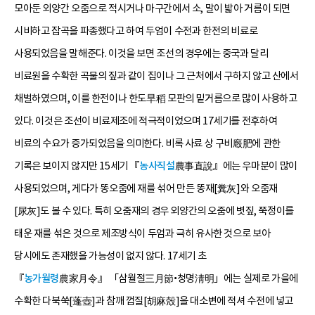
모아둔 외양간 오줌으로 적시거나 마구간에서 소, 말이 밟아 거름이 되면
시비하고 잡곡을 파종했다고 하여 두엄이 수전과 한전의 비료로
사용되었음을 말해준다. 이것을 보면 조선의 경우에는 중국과 달리
비료원을 수확한 곡물의 짚과 같이 집이나 그 근처에서 구하지 않고 산에서
채벌하였으며, 이를 한전이나 한도旱稻 모판의 밑거름으로 많이 사용하고
있다. 이것은 조선이 비료제조에 적극적이었으며 17세기를 전후하여
비료의 수요가 증가되었음을 의미한다. 비록 사료 상 구비廏肥에 관한
기록은 보이지 않지만 15세기 『
농사직설
農事直說』에는 우마분이 많이
사용되었으며, 게다가 똥오줌에 재를 섞어 만든 똥재[糞灰]와 오줌재
[尿灰]도 볼 수 있다. 특히 오줌재의 경우 외양간의 오줌에 볏짚, 쭉정이를
태운 재를 섞은 것으로 제조방식이 두엄과 극히 유사한 것으로 보아
당시에도 존재했을 가능성이 없지 않다. 17세기 초
『
농가월령
農家月令』 「삼월절三月節•청명淸明」에는 실제로 가을에
수확한 다북쑥[蓬壺]과 참깨 껍질[胡麻殼]을 대소변에 적셔 수전에 넣고