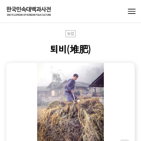
농업
퇴비(堆肥)