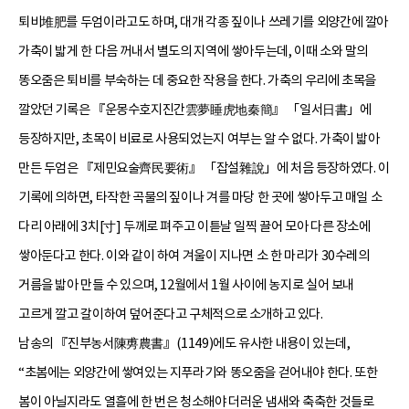
퇴비堆肥를 두엄이라고도 하며, 대개 각종 짚이나 쓰레기를 외양간에 깔아
가축이 밟게 한 다음 꺼내서 별도의 지역에 쌓아두는데, 이때 소와 말의
똥오줌은 퇴비를 부숙하는 데 중요한 작용을 한다. 가축의 우리에 초목을
깔았던 기록은 『운몽수호지진간雲夢睡虎地秦簡』 「일서日書」에
등장하지만, 초목이 비료로 사용되었는지 여부는 알 수 없다. 가축이 밟아
만든 두엄은 『제민요술齊民要術』 「잡설雜說」에 처음 등장하였다. 이
기록에 의하면, 타작한 곡물의 짚이나 겨를 마당 한 곳에 쌓아두고 매일 소
다리 아래에 3치[寸] 두께로 펴주고 이튿날 일찍 끌어 모아 다른 장소에
쌓아둔다고 한다. 이와 같이 하여 겨울이 지나면 소 한 마리가 30수레의
거름을 밟아 만들 수 있으며, 12월에서 1월 사이에 농지로 실어 보내
고르게 깔고 갈이하여 덮어준다고 구체적으로 소개하고 있다.
남송의 『진부농서陳旉農書』(1149)에도 유사한 내용이 있는데,
“초봄에는 외양간에 쌓여있는 지푸라기와 똥오줌을 걷어내야 한다. 또한
봄이 아닐지라도 열흘에 한 번은 청소해야 더러운 냄새와 축축한 것들로