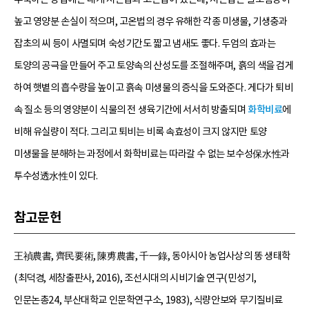
높고 영양분 손실이 적으며, 고온법의 경우 유해한 각종 미생물, 기생충과
잡초의 씨 등이 사멸되며 숙성기간도 짧고 냄새도 좋다. 두엄의 효과는
토양의 공극을 만들어 주고 토양속의 산성도를 조절해주며, 흙의 색을 검게
하여 햇볕의 흡수량을 높이고 흙속 미생물의 증식을 도와준다. 게다가 퇴비
속 질소 등의 영양분이 식물의 전 생육기간에 서서히 방출되며
화학비료
에
비해 유실량이 적다. 그리고 퇴비는 비록 속효성이 크지 않지만 토양
미생물을 분해하는 과정에서 화학비료는 따라갈 수 없는 보수성保水性과
투수성透水性이 있다.
참고문헌
王禎農書, 齊民要術, 陳旉農書, 千一錄, 동아시아 농업사상의 똥 생태학
(최덕경, 세창출판사, 2016), 조선시대의 시비기술 연구(민성기,
인문논총24, 부산대학교 인문학연구소, 1983), 식량안보와 무기질비료