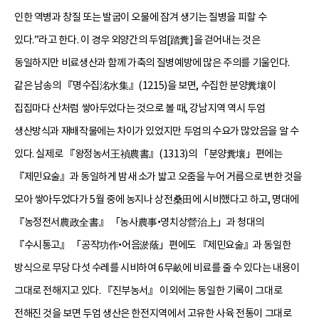
인한 역병과 창질 또는 발굽이 오물에 잠겨 생기는 질병을 피할 수
있다.”라고 한다. 이 경우 외양간의 두엄[踏糞]을 걷어내는 것은
동일하지만 비료생산과 함께 가축의 질병예방에 많은 주의를 기울인다.
같은 남송의 『명수집洺水集』(1215)을 보면, 수집한 분양糞壤이
집집마다 산처럼 쌓아두었다는 것으로 볼 때, 강남지역 역시 두엄
생산방식과 재배작물에는 차이가 있었지만 두엄의 수요가 많았음을 알 수
있다. 실제로 『왕정농서王禎農書』(1313)의 「분양糞壤」편에는
『제민요술』과 동일하게 밤새 소가 밟고 오줌을 누어 거름으로 변한 것을
모아 쌓아두었다가 5월 중에 농지나 상전桑田에 시비했다고 하고, 명대에
『농정전서農政全書』 「농사農事•영치상營治上」과 청대의
『수시통고』 「공작功作•어음淤蔭」편에도 『제민요술』과 동일한
방식으로 무당 다섯 수레를 시비하여 6무畝에 비료를 줄 수 있다는 내용이
그대로 전해지고 있다. 『진부농서』 이외에는 동일한 기록이 그대로
전해진 것을 보면 두엄 생산은 한전지역에서 고유한 사육 전통이 그대로