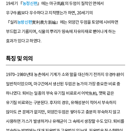
19세기 『
농정신편
』에는 마구馬廐의 두엄이 질적인 면에서
우구牛廐보다 우수하다고 지적했는가 하면, 20세기의
『실리
농방신편
實利農方新編』에는 외양간 두엄을 토양에 시비하면
부드럽고 기름지며, 식물의 뿌리가 땅속에 자유자재로 뻗어나게 하는
효과가 있다고 하였다.
특징 및 의의
1970~1980년대 농촌에서 기계가 소와 말을 대신하기 전까지 우경牛耕이
일반적이었으며, 마구간에서 생산된 두엄은 농가의 가장 중요한 비료 중
하나였다. 퇴비는 일종의 부숙 유기질 비료로서 어박魚粕, 깻묵 같은
유기질 비료와는 구분된다. 후자의 경우, 유해성분이 적어서 부숙하지
않아도 큰 문제가 없지만, 외양간두엄은 쌓아두고 충분히 부숙하지 않고
사용하면 가스가 발생하거나 유해균이 그 속에서 생장할 수도 있다. 퇴비를
부숙하는 방법에는 대개 저온법과 고온법이 있는데, 저온법은 질소함량이