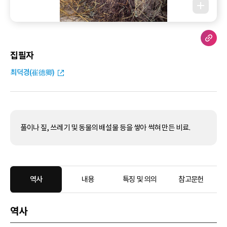
집필자
최덕경(崔德卿)
풀이나 짚, 쓰레기 및 동물의 배설물 등을 쌓아 썩혀 만든 비료.
역사
내용
특징 및 의의
참고문헌
역사