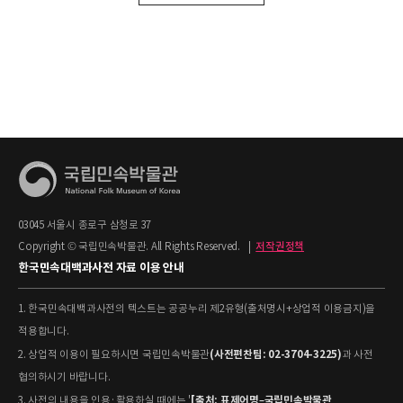
03045 서울시 종로구 삼청로 37
Copyright © 국립민속박물관. All Rights Reserved.
|
저작권정책
한국민속대백과사전 자료 이용 안내
1. 한국민속대백과사전의 텍스트는 공공누리 제2유형(출처명시+상업적 이용금지)을
적용합니다.
(사전편찬팀: 02-3704-3225)
2. 상업적 이용이 필요하시면 국립민속박물관
과 사전
협의하시기 바랍니다.
[출처: 표제어명–국립민속박물관
3. 사전의 내용을 인용·활용하실 때에는 '