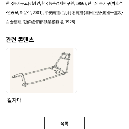
한국농기구고(김광언,한국농촌경제연구원, 1986), 한국의 농기구(박호석
•안승모, 어문각, 2001), 平安南道における乾沓(喜田正澄•渡邊千嘉次•
白倉德明, 朝鮮總督府 勸業模範場, 1928).
관련 콘텐츠
칼자매
목록