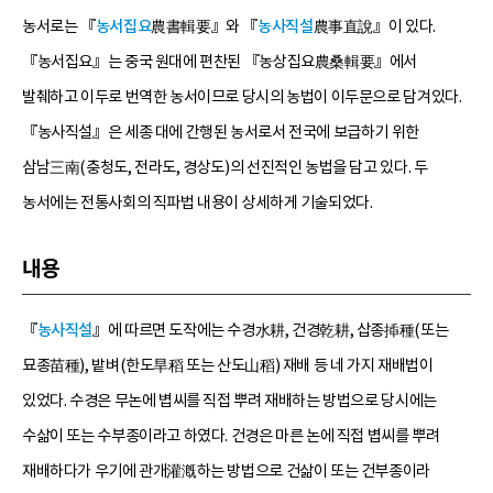
농서로는 『
농서집요
農書輯要』와 『
농사직설
農事直說』이 있다.
『농서집요』는 중국 원대에 편찬된 『농상집요農桑輯要』에서
발췌하고 이두로 번역한 농서이므로 당시의 농법이 이두문으로 담겨있다.
『농사직설』은 세종 대에 간행된 농서로서 전국에 보급하기 위한
삼남三南(충청도, 전라도, 경상도)의 선진적인 농법을 담고 있다. 두
농서에는 전통사회의 직파법 내용이 상세하게 기술되었다.
내용
『
농사직설
』에 따르면 도작에는 수경水耕, 건경乾耕, 삽종揷種(또는
묘종苗種), 밭벼(한도旱稻 또는 산도山稻) 재배 등 네 가지 재배법이
있었다. 수경은 무논에 볍씨를 직접 뿌려 재배하는 방법으로 당시에는
수삶이 또는 수부종이라고 하였다. 건경은 마른 논에 직접 볍씨를 뿌려
재배하다가 우기에 관개灌漑하는 방법으로 건삶이 또는 건부종이라