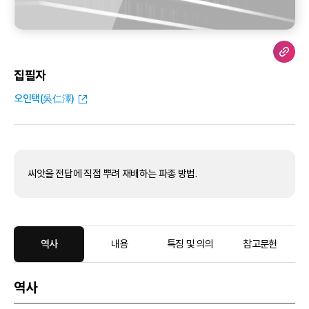
집필자
오인택(吳仁澤)
씨앗을 전답에 직접 뿌려 재배하는 파종 방법.
역사
내용
특징 및 의의
참고문헌
역사