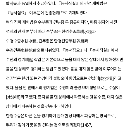
밭작물과 동일하게 취급하였다. 『농사직설』의 건경 재배법은
『농서집요』 이두문에 건종乾種으로 기재되었다.
벼의 직파 재배법은 수부종과 건부종 두 종류이지만, 파종 경지와 치전
경지의 관개 여부에 따라 수부종은 한경수종旱耕水種과
수경수종水耕水種, 건부종은 한경건종旱耕乾種과
수경건종水耕乾種으로 나뉘었다. 『농서집요』나 『농사직설』에서
수전의 경기耕起 작업은 기본적으로 물을 대지 않은 상태에서 행해졌지만
물을 댄 상태로 경기하는 방법도 있었다. 물을 대지 않은 밭에 이루어지는
경기법은 한경 또는 건경이라 불렸으며 향명으로는 건삶이[乾沙彌]라고
했다. 물을 댄 밭에서의 경기법은 수경이라 불렸으며 향명으로는 수삶이
[水沙彌]라고 했다. 종자를 물 댄 상태에서 파종하는 것을 수종, 대지 않은
상태에서 파종하는 것을 건종이라 하였다.
한경수종은 마른 논을 경기하여 관개한 상태에서 파종하는 방식으로,
뿌리가 깊어 가뭄을 잘 견디는 것으로 알려졌다(1457,