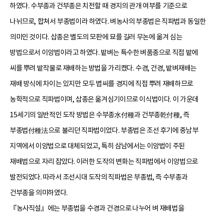
하였다. 수부종과 건부종은 치전할 때 경지의 관개 여부를 기준으로
나뉘므로, 합쳐서 부종법이라 하였다. 벼농사의 부종법은 직파법과 동일한
의미인 것이다. 삽종은 별도의 모판에 묘를 길러 무논에 옮겨 심는
방법으로서 이앙법이라고 하였다. 밭벼는 특수한 벼품종으로 직접 밭에
씨를 뿌려 밭작물로 재배하는 방법을 가리켰다. 수경, 건경, 밭벼재배는
재배 방식에 차이는 있지만 모두 볍씨를 경지에 직접 뿌려 재배하므로
농학적으로 직파법이며, 삽종은 옮겨심기이므로 이식법이다. 이 가운데
15세기의 일반적인 도작 방법은 수부종水付種과 건부종乾付種, 즉
부종법付種法으로 불리던 직파법이었다. 부종법은 조선 후기에 중남부
지역에서 이앙법으로 대체되었고, 특히 삼남에서는 이앙법이 주된
재배법으로 자리 잡았다. 이러한 도작의 변화는 직파법에서 이앙법으로
발전되었다. 따라서 조선시대 도작의 직파법은 부종법, 즉 수부종과
건부종을 의미하였다.
『농사직설』에는 부종법을 수경과 건경으로 나누어 벼 재배법을