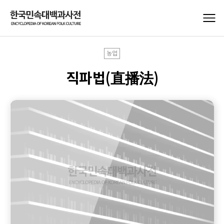
농업
직파법(直播法)