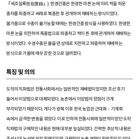
『세조실록世祖實錄』). 한경건종은 한경한 마른 논에 미리 싹을 틔운
종자를 파종하고 써레로 복종한 후 관개하여 재배하는 방식이었다.
봄가뭄으로 수종이 불가능할 때에는 한경건종 방식을 사용하였다. 한경한
마른 논을 치전하여 족종법으로 파종하고 싹이 튼 후에 관개하여 재배하는
방식이었다. 수경수종은 물을 댄 상태로 치전하고 파종하여 재배하는
방식으로 가뭄에 매우 강한 것으로 알려졌다.
특징 및 의의
도작의 직파법은 전통사회에서는 일반적인 재배법이었지만 조선 후기
들어서 이앙법으로 대체되었다. 농촌에서 이앙법의 장점이 크게
부각되었기 때문이다. 게다가 광복 이후 한국 농업은 근대화・기계화
속에서 급격한 변동을 겪었다. 이로 인하여 전통사회에 일반적이었던 도작
직파법의 구체적인 내용은 현재 대부분 일실되었다. 간략한 추상적 내용은
조선시대 농서에 일부 전해지지만 구체적인 농촌 경험이 뒷받침되지 않아