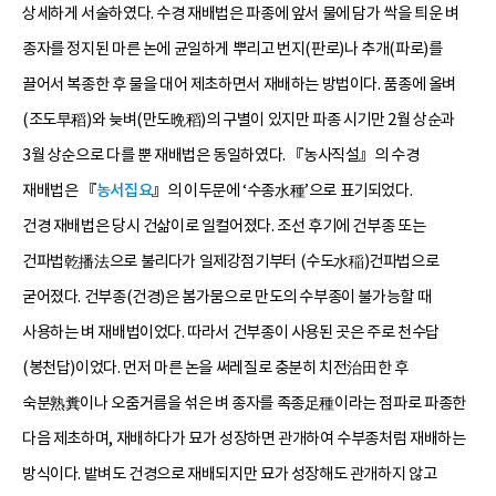
상세하게 서술하였다. 수경 재배법은 파종에 앞서 물에 담가 싹을 틔운 벼
종자를 정지된 마른 논에 균일하게 뿌리고 번지(판로)나 추개(파로)를
끌어서 복종한 후 물을 대어 제초하면서 재배하는 방법이다. 품종에 올벼
(조도早稻)와 늦벼(만도晩稻)의 구별이 있지만 파종 시기만 2월 상순과
3월 상순으로 다를 뿐 재배법은 동일하였다. 『농사직설』의 수경
재배법은 『
농서집요
』의 이두문에 ‘수종水種’으로 표기되었다.
건경 재배법은 당시 건삶이로 일컬어졌다. 조선 후기에 건부종 또는
건파법乾播法으로 불리다가 일제강점기부터 (수도水稲)건파법으로
굳어졌다. 건부종(건경)은 봄가뭄으로 만도의 수부종이 불가능할 때
사용하는 벼 재배법이었다. 따라서 건부종이 사용된 곳은 주로 천수답
(봉천답)이었다. 먼저 마른 논을 써레질로 충분히 치전治田한 후
숙분熟糞이나 오줌거름을 섞은 벼 종자를 족종足種이라는 점파로 파종한
다음 제초하며, 재배하다가 묘가 성장하면 관개하여 수부종처럼 재배하는
방식이다. 밭벼도 건경으로 재배되지만 묘가 성장해도 관개하지 않고