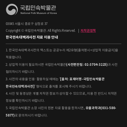
03045 서울시 종로구 삼청로 37
Copyright © 국립민속박물관. All Rights Reserved.
|
저작권정책
한국민속대백과사전 자료 이용 안내
1. 한국민속대백과사전의 텍스트는 공공누리 제2유형(출처명시+상업적 이용금지)을
적용합니다.
(사전편찬팀: 02-3704-3225)
2. 상업적 이용이 필요하시면 국립민속박물관
과 사전
협의하시기 바랍니다.
[출처: 표제어명–국립민속박물관
3. 사전의 내용을 인용·활용하실 때에는 '
한국민속대백과사전]
' 형식으로 출처를 표시해 주시기 바랍니다.
4. 사진 및 동영상은 개별 저작권 정보가 상이할 수 있으므로, 이용 전 반드시 저작권
정보를 확인하시기 바랍니다.
유물과학과(031-580-
5. 국립민속박물관 소장 사진의 원본 자료 활용을 원하시면,
5877)
로 문의하시기 바랍니다.