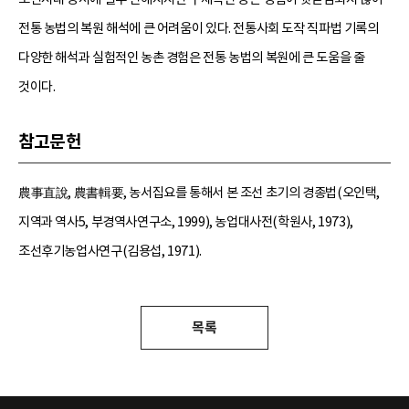
전통 농법의 복원 해석에 큰 어려움이 있다. 전통사회 도작 직파법 기록의
다양한 해석과 실험적인 농촌 경험은 전통 농법의 복원에 큰 도움을 줄
것이다.
참고문헌
農事直說, 農書輯要, 농서집요를 통해서 본 조선 초기의 경종법(오인택,
지역과 역사5, 부경역사연구소, 1999), 농업대사전(학원사, 1973),
조선후기농업사연구(김용섭, 1971).
목록