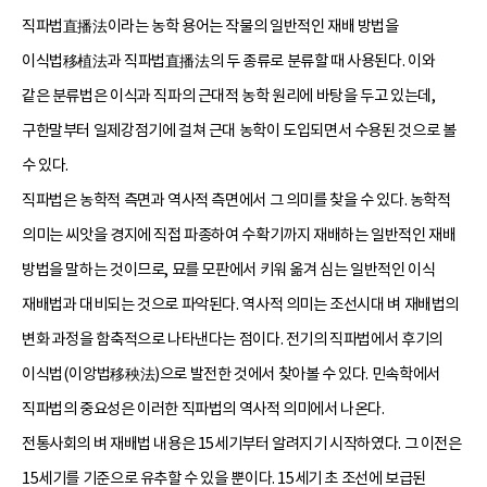
직파법直播法이라는 농학 용어는 작물의 일반적인 재배 방법을
이식법移植法과 직파법直播法의 두 종류로 분류할 때 사용된다. 이와
같은 분류법은 이식과 직파의 근대적 농학 원리에 바탕을 두고 있는데,
구한말부터 일제강점기에 걸쳐 근대 농학이 도입되면서 수용된 것으로 볼
수 있다.
직파법은 농학적 측면과 역사적 측면에서 그 의미를 찾을 수 있다. 농학적
의미는 씨앗을 경지에 직접 파종하여 수확기까지 재배하는 일반적인 재배
방법을 말하는 것이므로, 묘를 모판에서 키워 옮겨 심는 일반적인 이식
재배법과 대비되는 것으로 파악된다. 역사적 의미는 조선시대 벼 재배법의
변화 과정을 함축적으로 나타낸다는 점이다. 전기의 직파법에서 후기의
이식법(이앙법移秧法)으로 발전한 것에서 찾아볼 수 있다. 민속학에서
직파법의 중요성은 이러한 직파법의 역사적 의미에서 나온다.
전통사회의 벼 재배법 내용은 15세기부터 알려지기 시작하였다. 그 이전은
15세기를 기준으로 유추할 수 있을 뿐이다. 15세기 초 조선에 보급된