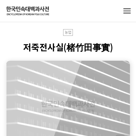
농업
저죽전사실(楮竹田事實)