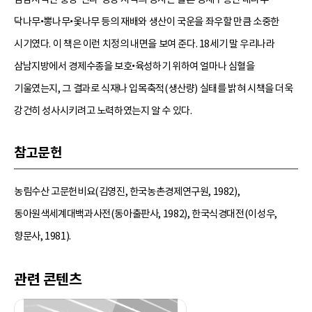
닥나무•뽕나무•옻나무 등의 재배와 생산이 국운을 좌우할 만큼 소중한
시기였다. 이 책은 이런 치정의 내면을 보여 준다. 18세기 말 우리나라
삼남지방에서 경제수종을 보호•육성하기 위하여 얼마나 심혈을
기울였는지, 그 결과로 식재나 입목축적(생산량) 실태를 밝혀 시책을 더욱
강건히 성사시키려고 노력하였는지 알 수 있다.
참고문헌
농림수산 고문헌비요(김영진, 한국농촌경제연구원, 1982),
동아원색세계대백과사전(동아출판사, 1982), 한국식경대전(이성우,
향문사, 1981).
관련 콘텐츠