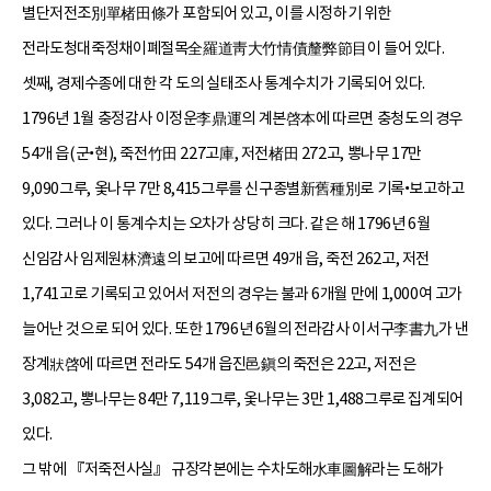
별단저전조別單楮田條가 포함되어 있고, 이를 시정하기 위한
전라도청대죽정채이폐절목全羅道靑大竹情債釐弊節目이 들어 있다.
셋째, 경제수종에 대한 각 도의 실태조사 통계수치가 기록되어 있다.
1796년 1월 충정감사 이정운李鼎運의 계본啓本에 따르면 충청도의 경우
54개 읍(군•현), 죽전竹田 227고庫, 저전楮田 272고, 뽕나무 17만
9,090그루, 옻나무 7만 8,415그루를 신구종별新舊種別로 기록•보고하고
있다. 그러나 이 통계수치는 오차가 상당히 크다. 같은 해 1796년 6월
신임감사 임제원林濟遠의 보고에 따르면 49개 읍, 죽전 262고, 저전
1,741고로 기록되고 있어서 저전의 경우는 불과 6개월 만에 1,000여 고가
늘어난 것으로 되어 있다. 또한 1796년 6월의 전라감사 이서구李書九가 낸
장계狀啓에 따르면 전라도 54개 읍진邑鎭의 죽전은 22고, 저전은
3,082고, 뽕나무는 84만 7,119그루, 옻나무는 3만 1,488그루로 집계되어
있다.
그 밖에 『저죽전사실』 규장각본에는 수차도해水車圖解라는 도해가