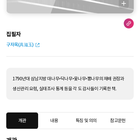
집필자
구자옥(具滋玉)
1790년대 삼남지방 대나무•닥나무•옻나무•뽕나무의 재배 권장과
생산관리 요령, 실태조사 통계 등을 각 도 감사들이 기록한 책.
개관
내용
특징 및 의의
참고문헌