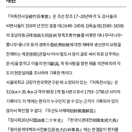
개관
『저죽전사실楮竹田事實』은 조선 정조 17~20년에 각 도 감사들과
비변사들이 150여 년 전인 효종 대(1649~1659) 김육金堉(1580~1658)
의 호남대동규례湖南大同規例 청죽조靑竹條를 비롯한 대나무•닥나무•
뽕나무•옻나무 등의 경제수종經濟樹種에 대한 재배와 생산관리 요령을
전제하는 계문啓聞(관찰사•어사•절도사 등이 글로 써서 위로 상주하는
문서)을 밝히고 이들의 헌의獻議, 즉 윗사람을 향한 제출 의견에 따라 각
도의 현장실태를 조사하여 기록한 책이다.
서울대학교 규장각한국학연구원 에 소장되어 있는 『저죽전사실』은
32.0㎝×20.4㎝ 규격의 99장 1책 필사본으로서 1793~1796년 사이의
기록이다. 이 책에는 편자가 누구인지 알 수 있는 근거가 기록되어 있지
않아서 확인할 수 없다. 『조선도서해제朝鮮圖書解題』
『잠사회20년사蠶絲會二十年史』 『한국식경대전韓國食經大典』
『동아원색대백과사전東亞原色大白科事典』에는 한결같이 편자를