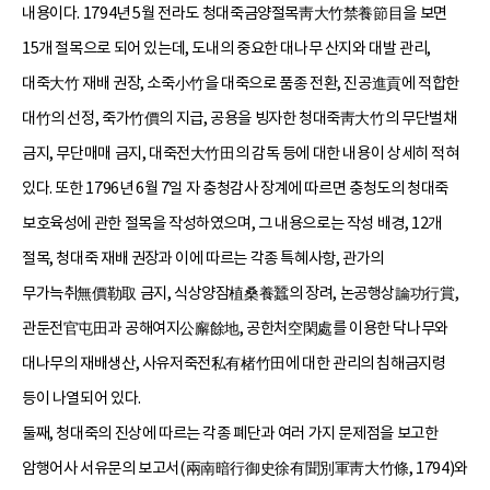
내용이다. 1794년 5월 전라도 청대죽금양절목靑大竹禁養節目을 보면
15개 절목으로 되어 있는데, 도내의 중요한 대나무 산지와 대발 관리,
대죽大竹 재배 권장, 소죽小竹을 대죽으로 품종 전환, 진공進貢에 적합한
대竹의 선정, 죽가竹價의 지급, 공용을 빙자한 청대죽靑大竹의 무단벌채
금지, 무단매매 금지, 대죽전大竹田의 감독 등에 대한 내용이 상세히 적혀
있다. 또한 1796년 6월 7일 자 충청감사 장계에 따르면 충청도의 청대죽
보호육성에 관한 절목을 작성하였으며, 그 내용으로는 작성 배경, 12개
절목, 청대죽 재배 권장과 이에 따르는 각종 특혜사항, 관가의
무가늑취無價勒取 금지, 식상양잠植桑養蠶의 장려, 논공행상論功行賞,
관둔전官屯田과 공해여지公廨餘地, 공한처空閑處를 이용한 닥나무와
대나무의 재배생산, 사유저죽전私有楮竹田에 대한 관리의 침해금지령
등이 나열되어 있다.
둘째, 청대죽의 진상에 따르는 각종 폐단과 여러 가지 문제점을 보고한
암행어사 서유문의 보고서(兩南暗行御史徐有聞別軍靑大竹條, 1794)와