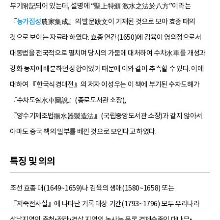
부기附記되어 있는데, 설명에 “聖上特頒 激水之法於八方”이라는
『
농가집성
農家集成』의 발문跋文이 기재된 것으로 보아 효종 때의
것으로 보이는 자료라 하였다. 효종 연간(1650)에 김육이 영의정으로서
대동법을 전국적으로 펼치며 당시의 가뭄에 대처하여 수차水車를 개성과
강화 등지에 배분하던 상황이었기 때문에 이와 같이 추측할 수 있다. 이에
대하여 『한국식경대전』의 저자 이성우는 이 책에 부기된 수차도해가
『수차도설水車圖說』(종로도서관 소장),
『양수기제조법揚水器製造法』(국립중앙도서관 소장)과 같지 않아서
아마도 중국 책의 일부를 베낀 것으로 보인다고 하였다.
특징 및 의의
조선 효종 대(1649~1659)나 김육의 생애(1580~1658) 또는
『저죽전사실』에 나타난 기록 대상 기간(1793~1796) 모두 우리나라
삼남지역인 충청•전라•경상 지역의 농사는 물론 경제수종인 대나무•