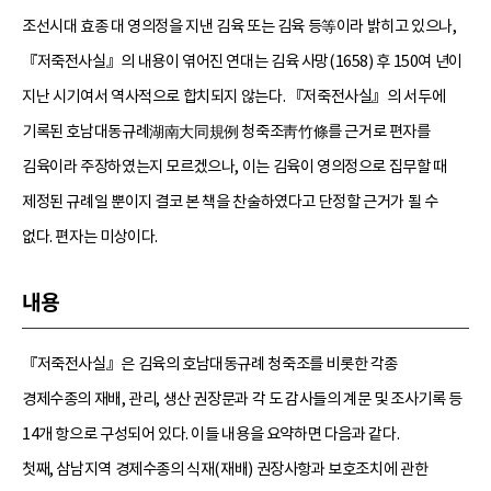
조선시대 효종 대 영의정을 지낸 김육 또는 김육 등等이라 밝히고 있으나,
『저죽전사실』의 내용이 엮어진 연대는 김육 사망(1658) 후 150여 년이
지난 시기여서 역사적으로 합치되지 않는다. 『저죽전사실』의 서두에
기록된 호남대동규례湖南大同規例 청죽조靑竹條를 근거로 편자를
김육이라 주장하였는지 모르겠으나, 이는 김육이 영의정으로 집무할 때
제정된 규례일 뿐이지 결코 본 책을 찬술하였다고 단정할 근거가 될 수
없다. 편자는 미상이다.
내용
『저죽전사실』은 김육의 호남대동규례 청죽조를 비롯한 각종
경제수종의 재배, 관리, 생산 권장문과 각 도 감사들의 계문 및 조사기록 등
14개 항으로 구성되어 있다. 이들 내용을 요약하면 다음과 같다.
첫째, 삼남지역 경제수종의 식재(재배) 권장사항과 보호조치에 관한