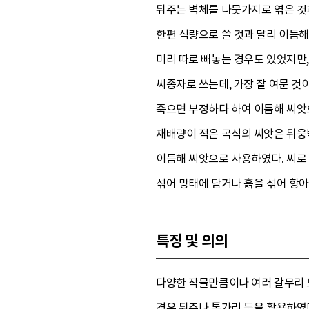
뒤주는 벽체를 나뭇가지로 엮은 것
한편 식량으로 쓸 것과 달리 이듬해
미리 따로 빼놓는 경우도 있었지만,
씨종자로 쓰는데, 가장 잘 여문 것
죽으면 부정하다 하여 이듬해 씨앗
재배량이 적은 곡식의 씨앗은 뒤웅박
이듬해 씨앗으로 사용하였다. 씨로 
섞어 망태에 담거나 흙을 섞어 항아
특징 및 의의
다양한 작물만큼이나 여러 갈무리 도
경우 뒤주나 통가리 등을 활용하였다