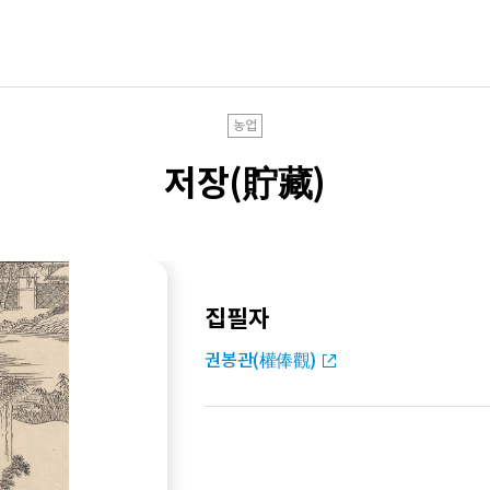
농업
저장(貯藏)
집필자
권봉관(權俸觀)