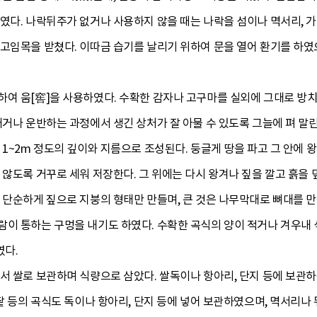
였다. 나락뒤주가 없거나 사용하지 않을 때는 나락을 섬이나 멱서리, 가마
고임목을 받쳤다. 이따금 습기를 날리기 위하여 문을 열어 환기를 하였
여 움[窖]을 사용하였다. 수확한 감자나 고구마를 실외에 그대로 방치
캐거나 운반하는 과정에서 생긴 상처가 잘 아물 수 있도록 그늘에 펴 말린
 1~2m 정도의 깊이와 지름으로 조성된다. 둥글게 땅을 파고 그 안에 
 않도록 거꾸로 세워 저장한다. 그 위에는 다시 왕겨나 짚을 깔고 흙을
 단순하게 짚으로 지붕의 형태만 만들며, 큰 것은 나무막대로 뼈대를 만
이 통하는 구멍을 내기도 하였다. 수확한 곡식의 양이 적거나 겨우내 
였다.
어서 쌀로 보관하며 식량으로 삼았다. 쌀독이나 항아리, 단지 등에 보관
 팥 등의 곡식도 독이나 항아리, 단지 등에 넣어 보관하였으며, 멱서리