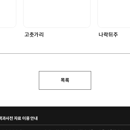
고춧가리
나락뒤주
목록
과사전 자료 이용 안내