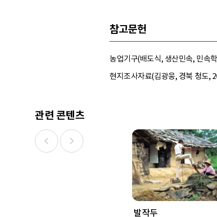
참고문헌
농업기구(배도식, 생산민속, 민속학회,
현지조사자료(김광웅, 경북 청도, 2011.
관련 콘텐츠
발작두