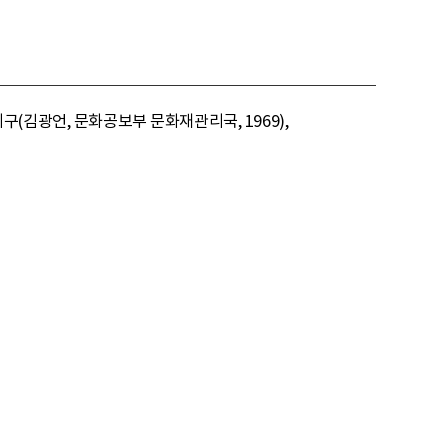
기구(김광언, 문화공보부 문화재관리국, 1969),