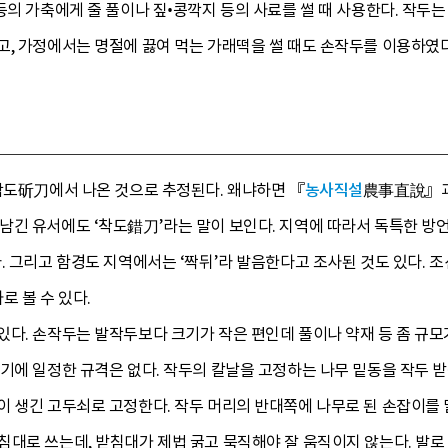
등의 가축에게 줄 풀이나 짚•콩깍지 등의 사료를 썰 때 사용한다. 작두
, 가정에서는 명절에 끓여 먹는 가래떡을 썰 때도 손작두를 이용하였다
 작도斫刀에서 나온 것으로 추정된다. 왜냐하면 『
농사직설
農事直說』과
긴 유서에도 ‘착도錯刀’라는 말이 보인다. 지역에 따라서 독특한 방언
. 그리고 함경도 지역에서는 ‘짝뒤’라 발음한다고 조사된 것도 있다.
로 볼 수 있다.
다. 손작두는 발작두보다 크기가 작은 편인데 풀이나 약재 등 좀 규모
기에 일정한 규격은 없다. 작두의 칼날을 고정하는 나무 밑동을 작두 받
 생긴 고두쇠로 고정한다. 작두 머리의 반대쪽에 나무로 된 손잡이를 
대로 쓰는데, 받침대가 제법 굵고 묵직해야 잘 움직이지 않는다. 발로