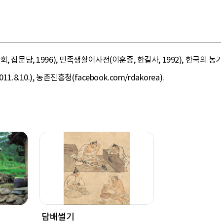
 집문당, 1996), 민족생활어사전(이훈종, 한길사, 1992), 한국의 농
8.10.), 농촌진흥청(facebook.com/rdakorea).
담배썰기