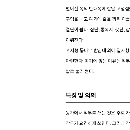
벌어진 쪽의 반대쪽에 칼날 고정점을
구멍을 내고 여기에 줄을 끼워 이를
절단이 쉽다. 짚단, 콩깍지, 깻단,
이뤄진다.
Ｙ자형 통나무 받침대 외에 일자형
마련한다. 여기에 앉는 이유는 작두
발로 눌러 썬다.
특징 및 의의
농가에서 작두를 쓰는 것은 주로 가
작두가 요긴하게 쓰인다. 그러나 