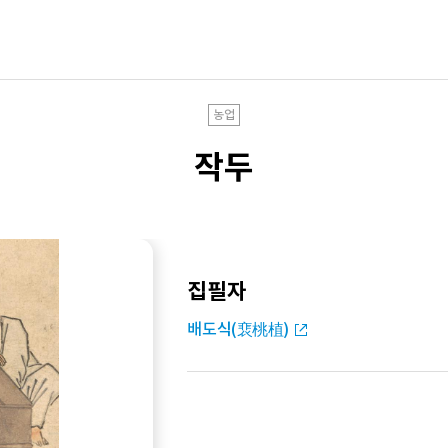
농업
작두
집필자
배도식(裵桃植)