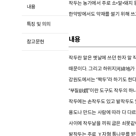
작두는 농가에서 주로 소•말•돼지 
내용
한약방에서도 약재를 썰기 위해 쓰고
특징 및 의의
내용
참고문헌
작두란 말은 옛날에 쓰던 한자 말
때문이다. 그리고 하위지河緯地가 남
강원도에서는 ‘짝두’라 하기도 한다
‘부질鈇鑕’이란 도구도 작두의 하나
작두에는 손작두도 있고 발작두도 있
용도나 만드는 사람에 따라 다 다르
사이에 작두날을 끼워 굽은 쇠못같이
발작두는 주로 Ｙ자형 통나무를 받침