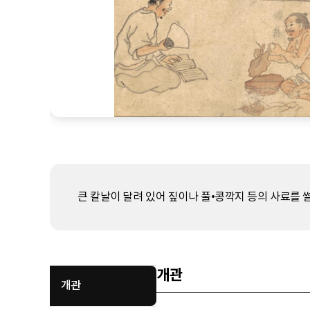
큰 칼날이 달려 있어 짚이나 풀•콩깍지 등의 사료를 썰
개관
개관