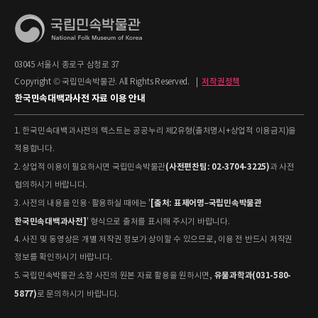
03045 서울시 종로구 삼청로 37
Copyright © 국립민속박물관. All Rights Reserved.
|
저작권정책
한국민속대백과사전 자료 이용 안내
1. 한국민속대백과사전의 텍스트는 공공누리 제2유형(출처명시+상업적 이용금지)을
적용합니다.
(사전편찬팀: 02-3704-3225)
2. 상업적 이용이 필요하시면 국립민속박물관
과 사전
협의하시기 바랍니다.
[출처: 표제어명–국립민속박물관
3. 사전의 내용을 인용·활용하실 때에는 '
한국민속대백과사전]
' 형식으로 출처를 표시해 주시기 바랍니다.
4. 사진 및 동영상은 개별 저작권 정보가 상이할 수 있으므로, 이용 전 반드시 저작권
정보를 확인하시기 바랍니다.
유물과학과(031-580-
5. 국립민속박물관 소장 사진의 원본 자료 활용을 원하시면,
5877)
로 문의하시기 바랍니다.