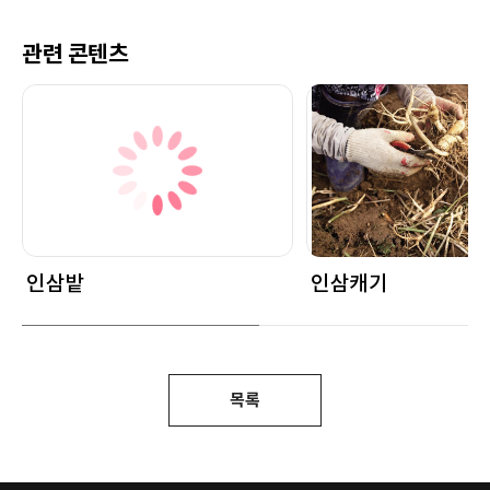
관련 콘텐츠
인삼밭
인삼캐기
목록