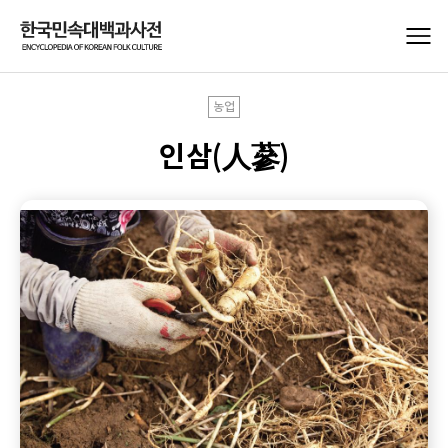
농업
인삼(人蔘)