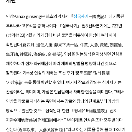
개관
인삼Panax ginseng은 최초의 역사서 『
삼국사기
三國史記』에 기록된
우리나라 고유식물 중 하나이다. 『삼국사기』 권8 신라본기에는 723년
(성덕왕 22) 4월 신라가 당에 바친 물품을 비롯하여 인삼이 여러 차례
확인된다(夏四月, 遣使入唐, 獻果下馬一匹, 牛黄, 人蔘, 羙髢, 朝霞紬,
魚牙紬, 鏤鷹鈴, 海豹皮, 金•銀等). 인삼을 얻는 방식은 자생하던 인삼을
채취하다가 점차 희귀해짐에 따라 재배의 방법을 병행해 나간 것으로
짐작된다. 기록상 인삼의 재배는 조선 후기 ‘장로長蘆’ ‘장뇌長腦’
‘가삼家蔘’ 등을 통해 확인할 수 있다. 여기서 장로와 장뇌는 심어서 기른
산삼이라는 의미이며, 가삼은 인삼밭에서 재배한 인삼을 의미한다. 그래서
인삼을 작물로 재배하는 측면에서는 장로와 장뇌의 단계로부터 가삼의
방식으로 발달한 것으로 짐작된다. 한편 『경세유표經世遺表』 권8
지관수제地官修制 전제田制에서 “근년 이래로 인삼은 또한 모두 밭에다
심는다(近年以來，人蔘又皆田種.).”라고 하는 기록을 통해 볼 때 18세기