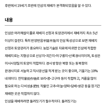
후반에서 19세기 초반에 인삼의 재배가 본격화되었음을 알 수 있다.
내용
인삼은 여러해살이풀로 재배지 선정과 토양관리에서 재배까지 최소 5년
이상이 걸린다. 특히 반양반음半陽半陰의 인삼 특성상으로 보면 재배지
선정과 토양관리가 중요하다. 농업기술원 자료에 따르면 인삼에 적합한
재배지로는 지형상으로 선상지•곡간지•저구릉지•산록경사지이며, 토성은
미사사양질의 토양이 적합하다. 경사 방향은 북향 또는 동북향의
완경사지로 서늘하고 직사광선을 적게 받는 곳이 좋으며, 기울기는 10%
내외이다. 전작물前作物로 보리•콩•고구마 등이 적합하고, 거름을 많이
필요로 하는 다비성多肥性 작물인 고추•마늘•양파•담배•생강 등을 장기간
재배한 곳은 적합하지 않다.
인삼을 재배하려면 돌려짓기가 필수적이다. 돌려짓기는