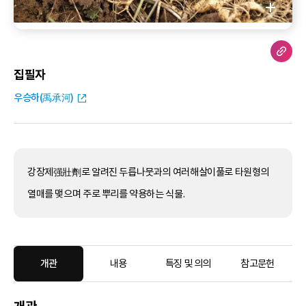
집필자
우승하(禹承河)
강장제强壯劑로 알려진 두릅나뭇과의 여러해살이풀로 타원형의
열매를 맺으며 주로 뿌리를 약용하는 식물.
개관
내용
특징 및 의의
참고문헌