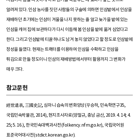
알려져 있다. 인삼 농사를 짓던 사람들의 구술에 의하면 인삼밭에서 인삼을
재배하던 초기에는 인삼이 겨울을 나지 못하는 줄 알고 늦가을 밭에 있는
인삼을 캐어 집에 보관하다가 다시 이듬해 봄 인삼을 밭에 옮겨 심었다고
한다. 그리고 인삼밭에 티끌 하나도 남겨 놓지 않았다고 할 정도로 인삼밭에
정성을 들였다. 현재는 트랙터를 이용하여 인삼을 수확하고 인삼을
튀김으로 만들 정도이니 인삼의 재배방법에서부터 활용까지 그 변화가
매우 크다.
참고문헌
經世遺表, 三國史記, 심마니 습속의 변화양상(우승하, 민속학연구35,
국립민속박물관, 2014), 현지조사자료(양철규, 충남 금산, 2019. 4. 14; 4.
25; 5. 16.), 한국민속대백과사전(folkency.nfm.go.kr), 국립국어원
표준국어대사전(stdict.korean.go.kr).