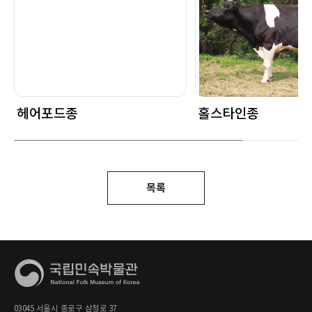
헤어포드종
홀스타인종
목록
03045 서울시 종로구 삼청로 37