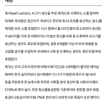
개관
육우beef cattle는 쇠고기 생산을 주된 목적으로 사육하는 소를 말하며
대체로 국내법상 원산지가 국내이고 한우와 젖소(우유를 생산하는 암소)를
제외한 모든 소를 포함한다. 다시 말해서 홀스타인종의 젖소로부터 생산된
수송아지를 거세 후 비육하거나 미경산 젖소를 비육 후 도축하여 쇠고기를
생산하는 경우도 육우에 포함되며, 생후 6개월령 이상의 외국 육용종 및
교잡종 생우를 수입하여 국내에서 사육 후 도축하는 경우도 육우의 범주에
포함된다.
육우는 우리 고유의 한우에 비해 비육기간(20~24개월)이 짧지만 태어날
때부터 한우 송아지보다 생시체중이 더 나가기 때문에 옥수수•밀•보리
등을 주원료로 한 농후사료 위주로 사육할 경우 생산비 중 사료비 비중이
57.6%로 매우 높다. 또한 축산물등급판정 기준에 따라 판정할 경우 육질
등급이 2등급 이하가 86.7%로 한우보다 상대적으로 육질이 낮은 편이다.