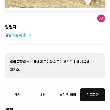
집필자
김병기(金秉基)
외국 품종의 소를 국내에 들여와 쇠고기 생산을 위해 사육하는
고기소.
개관
내용
특징 및 의의
참고문헌