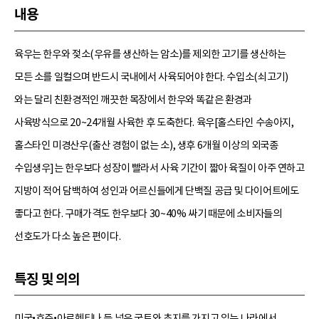
내용
육우는 한우와 젖소(우유를 생산하는 암소)를 제외한 고기를 생산하는
모든 소를 일컬으며 반드시 국내에서 사육되어야 한다. 수입소(쇠고기)
와는 달리 친환경적인 깨끗한 목장에서 한우와 똑같은 환경과
사육방식으로 20~24개월 사육한 후 도축한다. 육우[홀스타인 수송아지,
홀스타인 미경산우(출산 경험이 없는 소), 생후 6개월 이상의 외국종
수입생우]는 한우보다 성장이 빨라서 사육 기간이 짧아 육질이 아주 연하고
지방이 적어 담백하여 성인과 어르신들에게 단백질 공급 및 다이어트에도
좋다고 한다. 구매가격도 한우보다 30~40% 싸기 때문에 소비자들의
선호도가 다소 높은 편이다.
특징 및 의의
미국•호주•아르헨티나 등 넓은 국토와 초지를 가지고 있는 나라에서