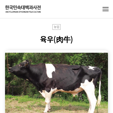
농업
육우(肉牛)