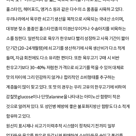
홀스타인, 헤어포드, 앵거스 등과 같은 다수의 소 품종을 사육하고 있다.
우리나라에서 육우란 쇠고기 생산을 목적으로 사육되는 국내산 소이며,
대부분 젖소 품종인 홀스타인종의 미경산우이거나 수송아지를 비육하는
소를 칭한다. 일반적으로 육우가 한우보다 빨리 성장하고 사육 기간이 짧아
단기간(20~24개월령)에 쇠고기를 생산하기에 사육 생산비가 다소 적게
들며, 자금 회전에도 다소 유리한 편이다. 또한 육우고기 구매 시 비싼
한우고기보다 30~40% 저렴한 가격으로 쇠고기를 먹을 수 있어 대체로
맛의 차이에 그리 민감하지 않거나 합리적인 소비형태를 추구하는
계층들이 많이 찾고 있다. 또 맛의 경우는 우리 고유의 한우고기에 비하여
감칠맛glucose이나 단맛alanine을 나타내는 아미노산 함량이 적은
것으로 알려져 있다. 또 성인병 예방에 좋은 불포화지방산 함량도 다소 적게
함유하고 있다.
원산지 표시제나 쇠고기 이력추적 시스템이 정착되기 전까지 일부
업자들은 육우를 한우로 둔갑시켜 판매하여 소비자들을 속이고 폭리를