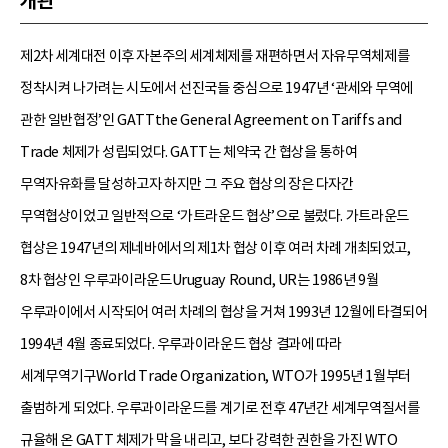
개관
제2차 세계대전 이후 자본주의 세계체제를 재편하면서 자유무역체제를
정착시켜 나가려는 시도에서 선진국들 중심으로 1947년 ‘관세와 무역에
관한 일반협정’인 GATTthe General Agreement on Tariffs and
Trade 체제가 성립되었다. GATT는 체약국 간 협상을 통하여
무역자유화를 달성하고자 하지만 그 주요 협상의 장은 다자간
무역협상이었고 일반적으로 ‘가트라운드 협상’으로 불렀다. 가트라운드
협상은 1947년의 제네바에서의 제1차 협상 이후 여러 차례 개최되었고,
8차 협상인 우루과이라운드Uruguay Round, UR는 1986년 9월
우루과이에서 시작되어 여러 차례의 협상을 거쳐 1993년 12월에 타결되어
1994년 4월 종료되었다. 우루과이라운드 협상 결과에 따라
세계무역기구World Trade Organization, WTO가 1995년 1월부터
출범하게 되었다. 우루과이라운드를 계기로 전후 47년간 세계무역질서를
규율해 온 GATT 체제가 막을 내리고, 보다 강력한 권한을 가진 WTO