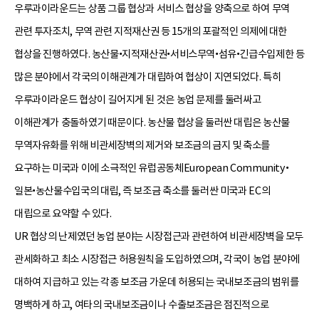
우루과이라운드는 상품 그룹 협상과 서비스 협상을 양축으로 하여 무역
관련 투자조치, 무역 관련 지적재산권 등 15개의 포괄적인 의제에 대한
협상을 진행하였다. 농산물•지적재산권•서비스무역•섬유•긴급수입제한 등
많은 분야에서 각국의 이해관계가 대립하여 협상이 지연되었다. 특히
우루과이라운드 협상이 길어지게 된 것은 농업 문제를 둘러싸고
이해관계가 충돌하였기 때문이다. 농산물 협상을 둘러싼 대립은 농산물
무역자유화를 위해 비관세장벽의 제거와 보조금의 금지 및 축소를
요구하는 미국과 이에 소극적인 유럽공동체European Community•
일본•농산물수입국의 대립, 즉 보조금 축소를 둘러싼 미국과 EC의
대립으로 요약할 수 있다.
UR 협상의 난제였던 농업 분야는 시장접근과 관련하여 비관세장벽을 모두
관세화하고 최소 시장접근 허용원칙을 도입하였으며, 각국이 농업 분야에
대하여 지급하고 있는 각종 보조금 가운데 허용되는 국내보조금의 범위를
명백하게 하고, 여타의 국내보조금이나 수출보조금은 점진적으로