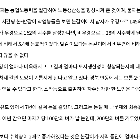
첫째는 농업노동력을 절감하여 노동생산성을 향상시켜 준 것이며, 둘째
된 시간당 논•밭갈이 작업능률을 보면 논갈이에서 남자가 우경으로 145
 우경으로 152의 지수를 달성한다면, 비우경으로는 28의 지수밖에 달
 비해서 5.4배 능률적이었다. 밭갈이보다는 논갈이에서 비우경에 비해
 않을 수 없다.
양이 얼마나 비옥해지고 그 결과 얼마나 토지생산성이 향상되는지에 대
 갈면 토양이 기름지게 된다고 알고 있다. 경북 안동에서는 보통 2~3번
은 얻을 수 있다고 한다. 소작농으로 출발하여 자수성가한 한 노인은 다
유도 있어서 7번에 걸쳐 논을 갈았다. 그러고는 논맬 때 나뭇재와 쇠똥
 예년 같으면 마지기당 100단의 벼가 날 논인데, 200단의 벼를 거두었
할 때보다 수확량이 2배로 증가하였다는 것은 논갈이가 지력 증진에 얼마