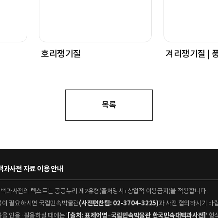
호리쟁기질
겨리쟁기질 | 
목록
과사전 자료 이용 안내
대백과사전의 텍스트는 공공누리 제2유형(출처명시+상업적 이용금지)을 적용합니다.
이용이 필요하시면 국립민속박물관
(사전편찬팀: 02-3704-3225)
과 사전 협의하시기 바
용을 인용·활용하실 때에는 '
[출처: 표제어명–국립민속박물관 한국민속대백과사전]
' 