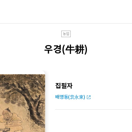
농업
우경(牛耕)
집필자
배영동(裵永東)