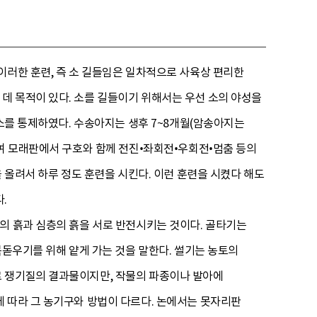
이러한 훈련, 즉 소 길들임은 일차적으로 사육상 편리한
데 목적이 있다. 소를 길들이기 위해서는 우선 소의 야성을
 소를 통제하였다. 수송아지는 생후 7~8개월(암송아지는
하여 모래판에서 구호와 함께 전진•좌회전•우회전•멈춤 등의
 올려서 하루 정도 훈련을 시킨다. 이런 훈련을 시켰다 해도
.
의 흙과 심층의 흙을 서로 반전시키는 것이다. 골타기는
북돋우기를 위해 얕게 가는 것을 말한다. 썰기는 농토의
로 쟁기질의 결과물이지만, 작물의 파종이나 발아에
 따라 그 농기구와 방법이 다르다. 논에서는 못자리판