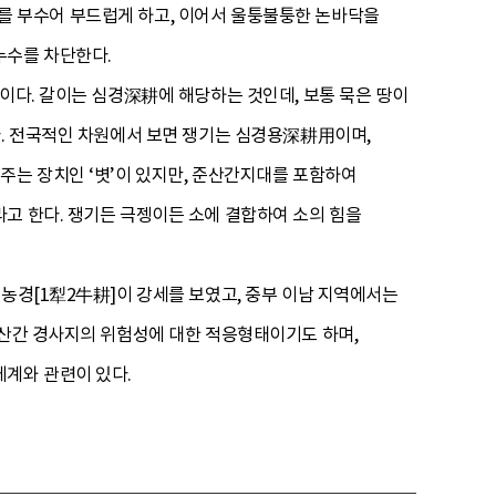
덩이를 부수어 부드럽게 하고, 이어서 울퉁불퉁한 논바닥을
누수를 차단한다.
이다. 갈이는 심경深耕에 해당하는 것인데, 보통 묵은 땅이
다. 전국적인 차원에서 보면 쟁기는 심경용深耕用이며,
주는 장치인 ‘볏’이 있지만, 준산간지대를 포함하여
고 한다. 쟁기든 극젱이든 소에 결합하여 소의 힘을
’농경[1犁2牛耕]이 강세를 보였고, 중부 이남 지역에서는
 산간 경사지의 위험성에 대한 적응형태이기도 하며,
체계와 관련이 있다.