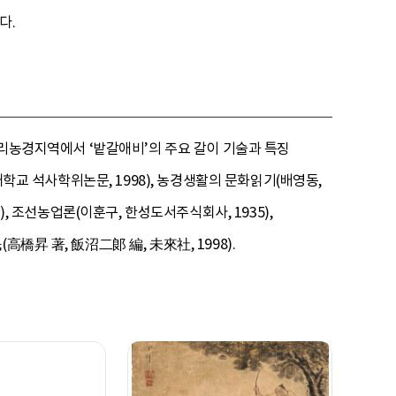
다.
겨리농경지역에서 ‘밭갈애비’의 주요 갈이 기술과 특징
대학교 석사학위논문, 1998), 농경생활의 문화읽기(배영동,
, 조선농업론(이훈구, 한성도서주식회사, 1935),
橋昇 著, 飯沼二郞 編, 未來社, 1998).