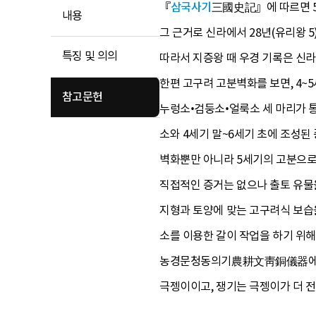
『
삼국사기
三國史記』에 따르면 5
내용
그 근거로 신라에서 28년(유리왕 
특징 및 의의
따라서 지증왕 때 우경 기록은 신
한편 고구려 고분벽화를 보면, 4~
참고문헌
누렁소•검둥소•얼룩소 세 마리가 통
소와 4세기 말~6세기 초에 조성된
벽화뿐만 아니라 5세기의 고분으로
직접적인 증거는 없으나 출토 유물을
지형과 토양에 맞는 고구려식 보습
소를 이용한 갈이 작업을 하기 위해
농경문청동의기農耕文靑銅儀器에도 
극젱이이고, 쟁기는 극젱이가 더 