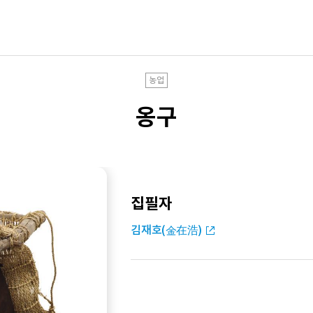
농업
옹구
집필자
김재호(金在浩)