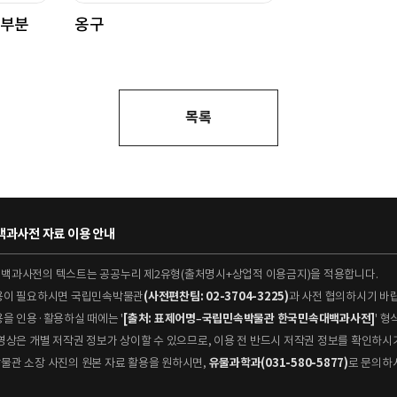
 부분
옹구
목록
과사전 자료 이용 안내
대백과사전의 텍스트는 공공누리 제2유형(출처명시+상업적 이용금지)을 적용합니다.
이용이 필요하시면 국립민속박물관
(사전편찬팀: 02-3704-3225)
과 사전 협의하시기 바
용을 인용·활용하실 때에는 '
[출처: 표제어명–국립민속박물관 한국민속대백과사전]
' 
 동영상은 개별 저작권 정보가 상이할 수 있으므로, 이용 전 반드시 저작권 정보를 확인하시
박물관 소장 사진의 원본 자료 활용을 원하시면,
유물과학과(031-580-5877)
로 문의하