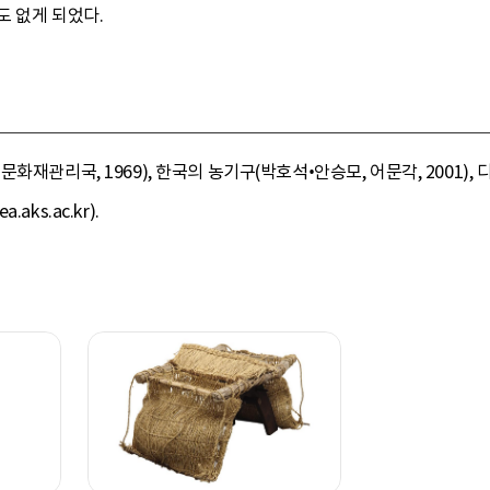
도 없게 되었다.
관리국, 1969), 한국의 농기구(박호석•안승모, 어문각, 2001), 디지털
ks.ac.kr).