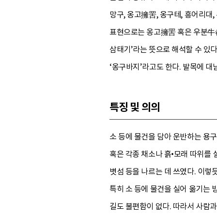
망구, 옹고擁罟, 옹구테, 흥어리대
표현으로는 옹고擁罟 혹은 우분牛畚이
삼태기’라는 뜻으로 해석할 수 있다
‘옹구바지’라고도 한다. 발목에 대
특징 및 의의
소 등에 물건을 담아 운반하는 용구
혹은 각종 채소나 흙•모래 따위를 
볏섬 등을 나르는 데 쓰였다. 이렇
특히 소 등에 물건을 실어 옮기는 
길도 불편함이 없다. 따라서 사람과