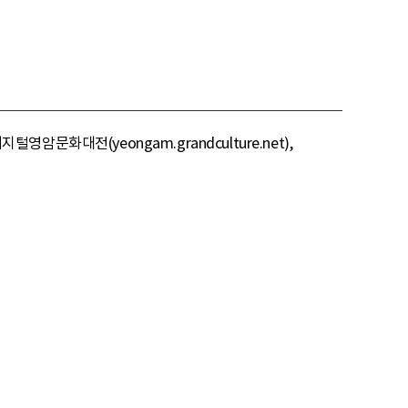
영암문화대전(yeongam.grandculture.net),