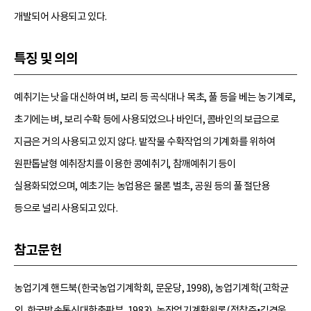
개발되어 사용되고 있다.
특징 및 의의
예취기는 낫을 대신하여 벼, 보리 등 곡식대나 목초, 풀 등을 베는 농기계로,
초기에는 벼, 보리 수확 등에 사용되었으나 바인더, 콤바인의 보급으로
지금은 거의 사용되고 있지 않다. 밭작물 수확작업의 기계화를 위하여
원판톱날형 예취장치를 이용한 콩예취기, 참깨예취기 등이
실용화되었으며, 예초기는 농업용은 물론 벌초, 공원 등의 풀 절단용
등으로 널리 사용되고 있다.
참고문헌
농업기계 핸드북(한국농업기계학회, 문운당, 1998), 농업기계학(고학균
외, 한국방송통신대학출판부, 1983), 농작업기계확원론(정창주•김경욱,