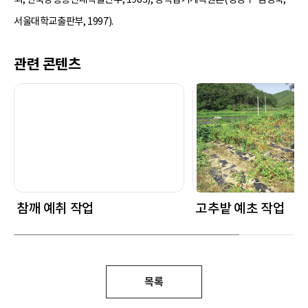
서울대학교출판부, 1997).
관련 콘텐츠
참깨 예취 작업
고추밭 예초 작업
목록