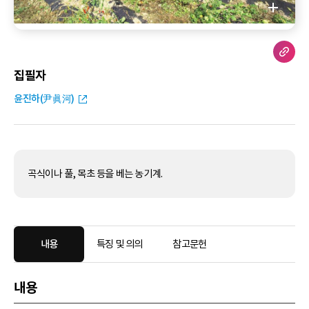
집필자
윤진하(尹眞河)
곡식이나 풀, 목초 등을 베는 농기계.
내용
특징 및 의의
참고문헌
내용