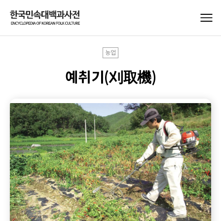
농업
예취기(刈取機)