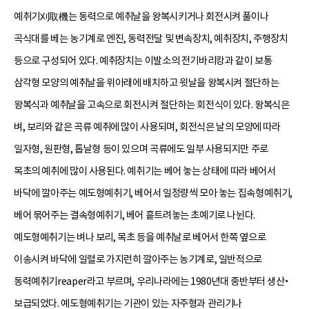
예취기刈取機는 동력으로 예취날을 왕복시키거나 회전시켜 풀이나
곡식대를 베는 농기계로 엔진, 동력전달 및 변속장치, 예취장치, 주행장치
등으로 구성되어 있다. 예취장치는 이발소의 전기바리캉과 같이 보통
삼각형 모양의 예취날을 위아래에 배치하고 윗날을 왕복시켜 절단하는
왕복식과 예취날을 고속으로 회전시켜 절단하는 회전식이 있다. 왕복식은
벼, 보리와 같은 곡류 예취에 많이 사용되며, 회전식은 날의 모양에 따라
일자형, 원판형, 톱날형 등이 있으며 곡류에도 일부 사용되지만 주로
목초의 예취에 많이 사용된다. 예취기는 베어 놓는 상태에 따라 베어서
바닥에 깔아주는 예도형예취기, 베어서 일정량씩 모아 놓는 집속형예취기,
베어 묶어주는 결속형예취기, 베어 흩트려놓는 초예기로 나뉜다.
예도형예취기는 벼나 보리, 목초 등을 예취날로 베어서 한쪽 옆으로
이송시켜 바닥에 일렬로 가지런히 깔아주는 농기계로, 일반적으로
동력예취기reaper라고 부르며, 우리나라에는 1980년대 중반부터 생산•
보급되었다. 예도형예취기는 기관이 있는 자주형과 관리기나