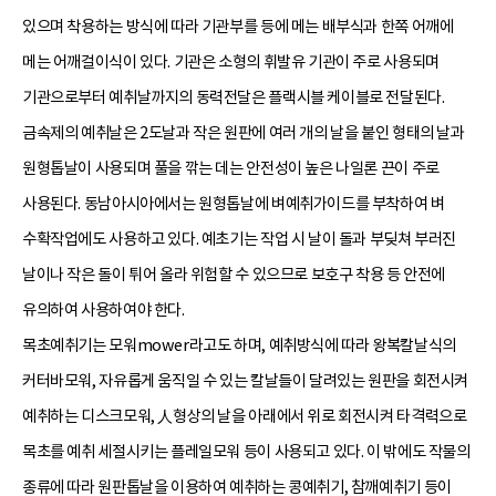
있으며 착용하는 방식에 따라 기관부를 등에 메는 배부식과 한쪽 어깨에
메는 어깨걸이식이 있다. 기관은 소형의 휘발유 기관이 주로 사용되며
기관으로부터 예취날까지의 동력전달은 플랙시블 케이블로 전달된다.
금속제의 예취날은 2도날과 작은 원판에 여러 개의 날을 붙인 형태의 날과
원형톱날이 사용되며 풀을 깎는 데는 안전성이 높은 나일론 끈이 주로
사용된다. 동남아시아에서는 원형톱날에 벼예취가이드를 부착하여 벼
수확작업에도 사용하고 있다. 예초기는 작업 시 날이 돌과 부딪쳐 부러진
날이나 작은 돌이 튀어 올라 위험할 수 있으므로 보호구 착용 등 안전에
유의하여 사용하여야 한다.
목초예취기는 모워mower라고도 하며, 예취방식에 따라 왕복칼날식의
커터바모워, 자유롭게 움직일 수 있는 칼날들이 달려있는 원판을 회전시켜
예취하는 디스크모워, 人형상의 날을 아래에서 위로 회전시켜 타격력으로
목초를 예취 세절시키는 플레일모워 등이 사용되고 있다. 이 밖에도 작물의
종류에 따라 원판톱날을 이용하여 예취하는 콩예취기, 참깨예취기 등이