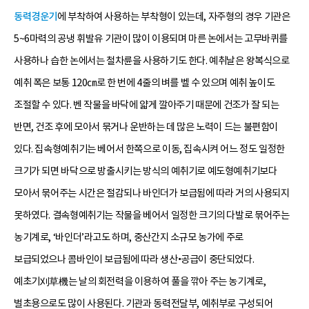
동력경운기
에 부착하여 사용하는 부착형이 있는데, 자주형의 경우 기관은
5~6마력의 공냉 휘발유 기관이 많이 이용되며 마른 논에서는 고무바퀴를
사용하나 습한 논에서는 철차륜을 사용하기도 한다. 예취날은 왕복식으로
예취 폭은 보통 120㎝로 한 번에 4줄의 벼를 벨 수 있으며 예취 높이도
조절할 수 있다. 벤 작물을 바닥에 얇게 깔아주기 때문에 건조가 잘 되는
반면, 건조 후에 모아서 묶거나 운반하는 데 많은 노력이 드는 불편함이
있다. 집속형예취기는 베어서 한쪽으로 이동, 집속시켜 어느 정도 일정한
크기가 되면 바닥으로 방출시키는 방식의 예취기로 예도형예취기보다
모아서 묶어주는 시간은 절감되나 바인더가 보급됨에 따라 거의 사용되지
못하였다. 결속형예취기는 작물을 베어서 일정한 크기의 다발로 묶어주는
농기계로, ‘바인더’라고도 하며, 중산간지 소규모 농가에 주로
보급되었으나 콤바인이 보급됨에 따라 생산•공급이 중단되었다.
예초기刈草機는 날의 회전력을 이용하여 풀을 깎아 주는 농기계로,
벌초용으로도 많이 사용된다. 기관과 동력전달부, 예취부로 구성되어