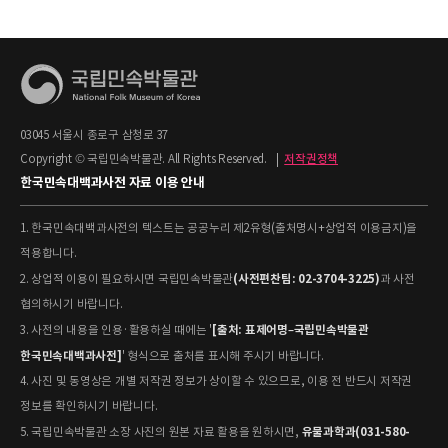
03045 서울시 종로구 삼청로 37
Copyright © 국립민속박물관. All Rights Reserved.
|
저작권정책
한국민속대백과사전 자료 이용 안내
1. 한국민속대백과사전의 텍스트는 공공누리 제2유형(출처명시+상업적 이용금지)을
적용합니다.
(사전편찬팀: 02-3704-3225)
2. 상업적 이용이 필요하시면 국립민속박물관
과 사전
협의하시기 바랍니다.
[출처: 표제어명–국립민속박물관
3. 사전의 내용을 인용·활용하실 때에는 '
한국민속대백과사전]
' 형식으로 출처를 표시해 주시기 바랍니다.
4. 사진 및 동영상은 개별 저작권 정보가 상이할 수 있으므로, 이용 전 반드시 저작권
정보를 확인하시기 바랍니다.
유물과학과(031-580-
5. 국립민속박물관 소장 사진의 원본 자료 활용을 원하시면,