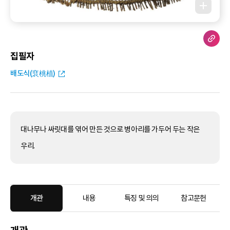
집필자
배도식(裵桃植)
대나무나 싸릿대를 엮어 만든 것으로 병아리를 가두어 두는 작은
우리.
개관
내용
특징 및 의의
참고문헌