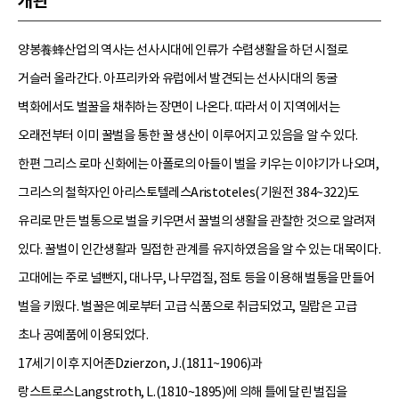
개관
양봉養蜂산업의 역사는 선사시대에 인류가 수렵생활을 하던 시절로
거슬러 올라간다. 아프리카와 유럽에서 발견되는 선사시대의 동굴
벽화에서도 벌꿀을 채취하는 장면이 나온다. 따라서 이 지역에서는
오래전부터 이미 꿀벌을 통한 꿀 생산이 이루어지고 있음을 알 수 있다.
한편 그리스 로마 신화에는 아폴로의 아들이 벌을 키우는 이야기가 나오며,
그리스의 철학자인 아리스토텔레스Aristoteles(기원전 384~322)도
유리로 만든 벌통으로 벌을 키우면서 꿀벌의 생활을 관찰한 것으로 알려져
있다. 꿀벌이 인간생활과 밀접한 관계를 유지하였음을 알 수 있는 대목이다.
고대에는 주로 널빤지, 대나무, 나무껍질, 점토 등을 이용해 벌통을 만들어
벌을 키웠다. 벌꿀은 예로부터 고급 식품으로 취급되었고, 밀랍은 고급
초나 공예품에 이용되었다.
17세기 이후 지어존Dzierzon, J.(1811~1906)과
랑스트로스Langstroth, L.(1810~1895)에 의해 틀에 달린 벌집을