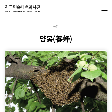
농업
양봉(養蜂)