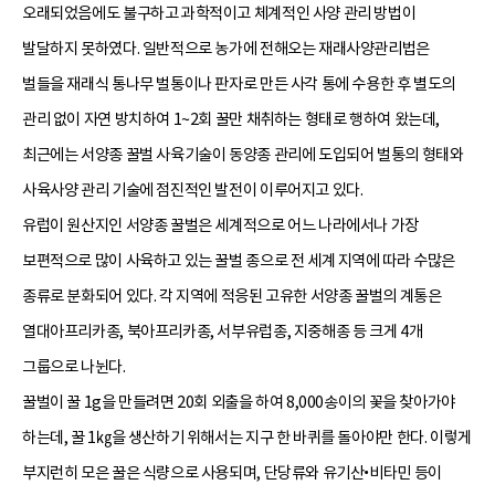
오래되었음에도 불구하고 과학적이고 체계적인 사양 관리 방법이
발달하지 못하였다. 일반적으로 농가에 전해오는 재래사양관리법은
벌들을 재래식 통나무 벌통이나 판자로 만든 사각 통에 수용한 후 별도의
관리 없이 자연 방치하여 1~2회 꿀만 채취하는 형태로 행하여 왔는데,
최근에는 서양종 꿀벌 사육기술이 동양종 관리에 도입되어 벌통의 형태와
사육사양 관리 기술에 점진적인 발전이 이루어지고 있다.
유럽이 원산지인 서양종 꿀벌은 세계적으로 어느 나라에서나 가장
보편적으로 많이 사육하고 있는 꿀벌 종으로 전 세계 지역에 따라 수많은
종류로 분화되어 있다. 각 지역에 적응된 고유한 서양종 꿀벌의 계통은
열대아프리카종, 북아프리카종, 서부유럽종, 지중해종 등 크게 4개
그룹으로 나뉜다.
꿀벌이 꿀 1g을 만들려면 20회 외출을 하여 8,000송이의 꽃을 찾아가야
하는데, 꿀 1㎏을 생산하기 위해서는 지구 한 바퀴를 돌아야만 한다. 이렇게
부지런히 모은 꿀은 식량으로 사용되며, 단당류와 유기산•비타민 등이