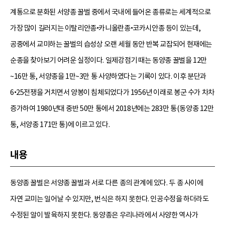
계통으로 분화된 서양종 꿀벌 중에서 국내에 들어온 종류로는 세계적으로
가장 많이 길러지는 이탈리안종•카니올란종•코카시안종 등이 있는데,
공중에서 교미하는 꿀벌의 습성상 오랜 세월 동안 반복 교잡되어 현재에는
순종을 찾아보기 어려운 실정이다. 일제강점기 때는 동양종 꿀벌을 12만
~16만 통, 서양종을 1만~3만 통 사양하였다는 기록이 있다. 이후 분단과
6•25전쟁을 거치면서 양봉이 침체되었다가 1956년 이래로 봉군 수가 차차
증가하여 1980년대 중반 50만 통에서 2018년에는 283만 통(동양종 12만
통, 서양종 171만 통)에 이르고 있다.
내용
동양종 꿀벌은 서양종 꿀벌과 서로 다른 종의 관계에 있다. 두 종 사이에
자연 교미는 일어날 수 있지만, 번식은 하지 못한다. 인공수정을 하더라도
수정된 알이 발육하지 못한다. 동양종은 우리나라에서 사양한 역사가