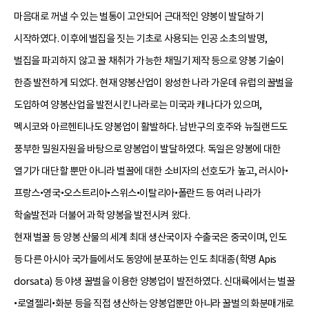
마음대로 꺼낼 수 있는 벌통이 고안되어 근대적인 양봉이 발달하기
시작하였다. 이후에 벌집을 짓는 기초로 사용되는 인공 소초의 발명,
벌집을 파괴하지 않고 꿀 채취가 가능한 채밀기 제작 등으로 양봉 기술이
한층 발전하게 되었다. 현재 양봉산업이 왕성한 나라 가운데 유럽의 꿀벌을
도입하여 양봉산업을 발전시킨 나라로는 미국과 캐나다가 있으며,
멕시코와 아르헨티나도 양봉업이 활발하다. 남반구의 호주와 뉴질랜드도
풍부한 밀원자원을 바탕으로 양봉업이 발달하였다. 독일은 양봉에 대한
열기가 대단할 뿐만 아니라 벌꿀에 대한 소비자의 선호도가 높고, 러시아•
프랑스•영국•오스트리아•스위스•이탈리아•폴란드 등 여러 나라가
학술발전과 더불어 과학 양봉을 발전시켜 왔다.
현재 벌꿀 등 양봉 산물의 세계 최대 생산국이자 수출국은 중국이며, 인도
등 다른 아시아 국가들에서도 동양에 분포하는 인도 최대종(학명 Apis
dorsata) 등 야생 꿀벌을 이용한 양봉업이 발전하였다. 신대륙에서는 벌꿀
•로열젤리•화분 등을 직접 생산하는 양봉업뿐만 아니라 꿀벌의 화분매개로