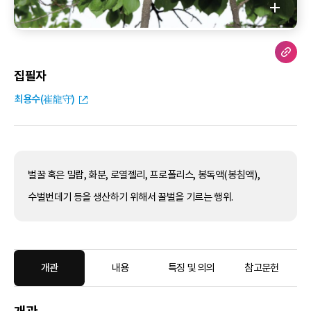
집필자
최용수(崔龍守)
벌꿀 혹은 밀랍, 화분, 로열젤리, 프로폴리스, 봉독액(봉침액),
수벌번데기 등을 생산하기 위해서 꿀벌을 기르는 행위.
개관
내용
특징 및 의의
참고문헌