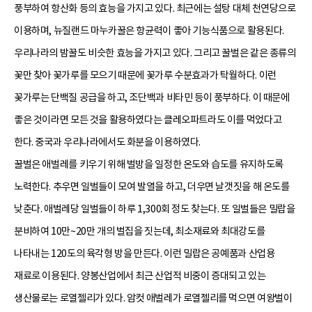
풍부하여 항산화 등의 효능을 가지고 있다. 최근에는 설탕 대체 천연당으로
이용하며, 뉴질랜드 마누카꿀은 항균력이 좋아 기능식품으로 활용된다.
우리나라의 밤꿀도 비슷한 효능을 가지고 있다. 그리고 꿀벌은 같은 종류의
꽃만 찾아 꽃가루를 모으기 때문에 꽃가루 수분효과가 탁월하다. 이런
꽃가루는 단백질 공급을 하고, 조단백과 비타민 등이 풍부하다. 이 때문에
좋은 것이라면 모든 것을 활용하였다는 클레오파트라도 이를 먹었다고
한다. 중국과 우리나라에서도 화분을 이용하였다.
꿀벌은 애벌레를 키우기 위해 벌방을 일정한 온도와 습도를 유지하도록
노력한다. 추우면 일벌들이 모여 발열을 하고, 더우면 날갯짓을 해 온도를
낮춘다. 애벌레당 일벌들이 하루 1,300회 정도 찾는다. 또 일벌들은 밀랍을
분비하여 10만~20만 개의 벌집을 짓는데, 최소재료와 최대강도를
나타내는 120도의 육각형 방을 만든다. 이런 밀랍은 공예품과 산업용
재료로 이용된다. 양봉산업에서 최근 산업적 비중이 증대되고 있는
생산물로는 로열젤리가 있다. 암컷 애벌레가 로열젤리를 먹으면 여왕벌이