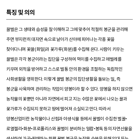
특징 및 의의
꿀벌은 그 생태와 습성을 잘 이해하고 그에 맞추어 적절히 봉군을 관리해
주면 부지런히 대자연 속으로 날아가 산야에 피어나는 각종 꽃을
찾아다니며 꽃꿀(화밀)과 꽃가루(화분)를 수집해 온다. 사람이 키우는
꿀벌은 각각 봉군이라는 집단을 구성하여 먹이를 수집하고 애벌레를
키우며 외적을 방어하고 스스로 벌통 안의 환경을 조절하는 독립적인
사회생활을 영위한다. 이렇게 꿀벌 봉군의 집단생활을 돌보는 일, 즉
봉군을 사육하며 관리하는 작업이 양봉이라 할 수 있다. 양봉을 하지 않으면
농작물의 꽃뿐만 아니라 자연에서 피고 지는 수많은 꽃에서 나오는 꿀과
꽃가루가 수집되지 못하고 땅에 떨어져 소실되고 만다. 따라서
양봉산업이란 농작물이나 산림과 야생식물 등에서 꿀벌이 수집한 벌꿀•
로열젤리•화분•프로폴리스와 꿀벌이 분비하는 밀랍•봉독 등의 자연산물을
생산하여 가공•판매하는 한편 꿀벌 봉군을 농작물 수분을 위해 임대 또는