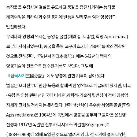
농작물을 수정시켜 결실을 유도하고 품질을 증진시키려는 농작물
계획수정을 위하여 과수원 등지에 벌통을 빌려주는 임대 양봉업도
발전하였다.
우리나라 양봉의 역사는 동양종 꿀벌(재래종, 토종벌, 학명 Apis cerana)
로부터 시작되었는데, 중국을 통해 고구려 초기에 기술이 들어와 정착된
것으로 전해진다. 『일본서기日本書記』에는 643년에 백제의
양봉기술이 일본으로 전수된 기록도 보인다. 그 밖에
『
삼국사기
三國史記』에도 양봉에 관한 기록이 남아 있다.
벌꿀은 오래전부터 인삼•녹용과 함께 귀한 영약으로 취급되어 왔지만, 미국
•유럽 등 양봉 관련 선진국에 비하면 과학적•기술적 뒷받침이 적어 양봉업
자체가 크게 발전하지는 못하였다. 한편 생산력이 우수한 서양종 꿀벌(학명
Apis mellifera)은 1904년에 독일에서 양봉을 공부하고 돌아온 윤신영
선생과 1917년 독일인 신부 카니시우스 퀴겔겐Kügelgen, C.
(1884~1964)에 의해 도입된 것으로 알려져 있다. 전 세계에 걸쳐 다양한