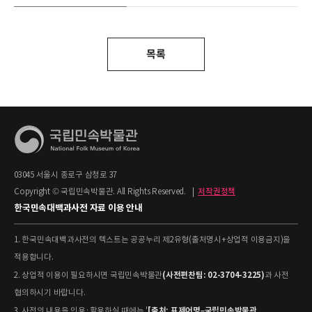
목록
03045 서울시 종로구 삼청로 37
Copyright © 국립민속박물관. All Rights Reserved.
|
저작권정책
한국민속대백과사전 자료 이용 안내
1. 한국민속대백과사전의 텍스트는 공공누리 제2유형(출처명시+상업적 이용금지)을
적용합니다.
(사전편찬팀: 02-3704-3225)
2. 상업적 이용이 필요하시면 국립민속박물관
과 사전
협의하시기 바랍니다.
[출처: 표제어명–국립민속박물관
3. 사전의 내용을 인용·활용하실 때에는 '