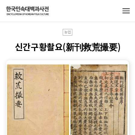
농업
신간구황촬요(新刊救荒撮要)