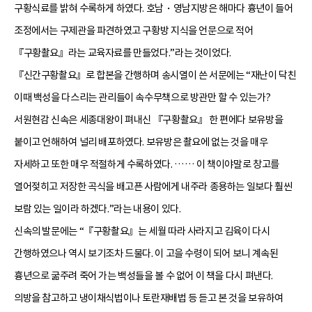
구황식료를 밝혀 수록하게 하였다. 호남・영남지방은 해마다 흉년이 들어
조정에서는 구제관을 파견하였고 구황방 지식을 언문으로 적어
『구황촬요』라는 교육자료를 만들었다.”라는 것이었다.
『신간구황촬요』로 합본을 간행하며 송시열이 쓴 서문에는 “재난이 닥친
이때 백성을 다스리는 관리들이 속수무책으로 방관만 할 수 있는가?
서원현감 신속은 세종대왕이 펴내신 『구황촬요』 한 편에다 보유방을
붙이고 언해하여 널리 배포하였다. 보유방은 촬요에 없는 것을 매우
자세하고 또한 매우 적절하게 수록하였다. …… 이 책이야말로 창고를
열어젖히고 저장한 곡식을 배고픈 사람에게 내주라 종용하는 일보다 훨씬
보람 있는 일이라 하겠다.”라는 내용이 있다.
신속의 발문에는 “『구황촬요』는 세월 따라 사라지고 김육이 다시
간행하였으나 역시 보기조차 드물다. 이 고을 수령이 되어 보니 계속된
흉년으로 굶주려 죽어 가는 백성들을 볼 수 없어 이 책을 다시 펴낸다.
의방을 참고하고 냉이채식법이나 토란재배법 등 듣고 본 것을 보유하여