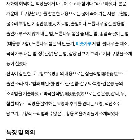
재해에 허덕이는 백성들에게 나누어 주고자 함이다.”라고 하였다. 본문
가운데 『구황촬요』를 합본한 내용으로는 굶어 죽어 가는 사람 구활법,
굶주려 부황난 기종인飢腫人 치료법, 솔잎이나 느릅나무 껍질 활용법,
솔잎가루 쓰지 않게 내는 법, 느릅나무 껍질 즙 내는 법, 송엽죽 끓이는 법
(대용콩 포함), 느릅나무 껍질 떡 만들기,
미숫가루
제법, 붉나무 술 제조,
곡식 가루 내는 법, 장(간장) 담는 법, 잡장 담그기 그리고 기타 구황물 소개
등이 실렸다.
신속이 집필한 『구황보유방』의 내용으로는 잡물식법雜物食法으로
솔잎 조리•치료법과 메밀•칡•밤•토란•밀랍•살구씨•복령•검은콩 등의
조리법을 기술하였고 벽곡절식방辟穀絶食方으로는 검은콩, 삼씨, 무,
찹쌀 따위로 식량을 절약하는 요령과 추위를 견디는 요령, 적선소주
담그기, 구황식 조리법과 수많은 구황용 먹을거리들이 소개되었다.
특징 및 의의