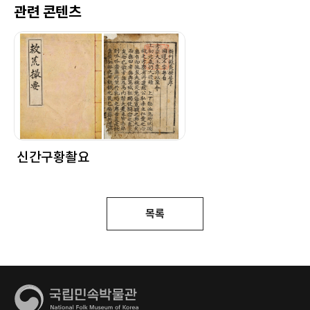
관련 콘텐츠
신간구황촬요
목록