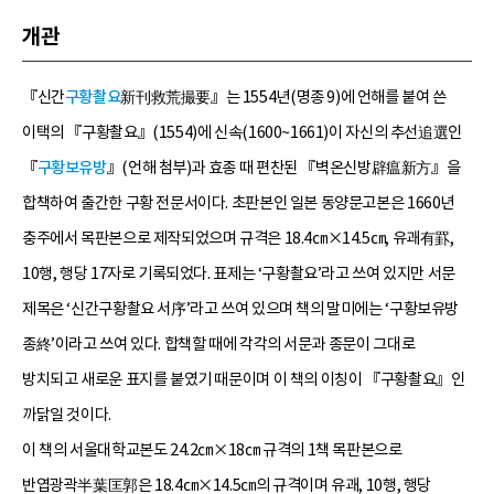
개관
『신간
구황촬요
新刊救荒撮要』는 1554년(명종 9)에 언해를 붙여 쓴
이택의 『구황촬요』(1554)에 신속(1600~1661)이 자신의 추선追選인
『
구황보유방
』(언해 첨부)과 효종 때 편찬된 『벽온신방辟瘟新方』을
합책하여 출간한 구황 전문서이다. 초판본인 일본 동양문고본은 1660년
충주에서 목판본으로 제작되었으며 규격은 18.4㎝×14.5㎝, 유괘有罫,
10행, 행당 17자로 기록되었다. 표제는 ‘구황촬요’라고 쓰여 있지만 서문
제목은 ‘신간구황촬요 서序’라고 쓰여 있으며 책의 말미에는 ‘구황보유방
종終’이라고 쓰여 있다. 합책할 때에 각각의 서문과 종문이 그대로
방치되고 새로운 표지를 붙였기 때문이며 이 책의 이칭이 『구황촬요』인
까닭일 것이다.
이 책의 서울대학교본도 24.2㎝×18㎝ 규격의 1책 목판본으로
반엽광곽半葉匡郭은 18.4㎝×14.5㎝의 규격이며 유괘, 10행, 행당