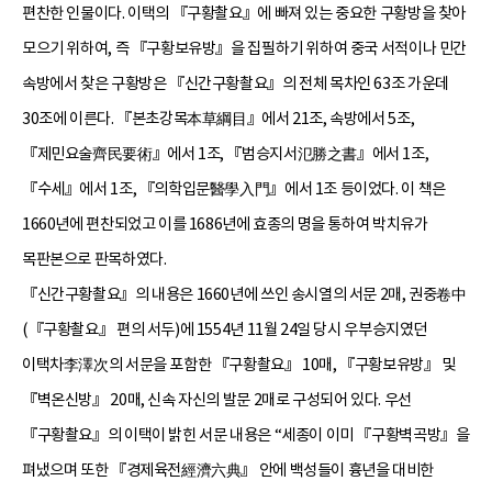
편찬한 인물이다. 이택의 『구황촬요』에 빠져 있는 중요한 구황방을 찾아
모으기 위하여, 즉 『구황보유방』을 집필하기 위하여 중국 서적이나 민간
속방에서 찾은 구황방은 『신간구황촬요』의 전체 목차인 63조 가운데
30조에 이른다. 『본초강목本草綱目』에서 21조, 속방에서 5조,
『제민요술齊民要術』에서 1조, 『범승지서氾勝之書』에서 1조,
『수세』에서 1조, 『의학입문醫學入門』에서 1조 등이었다. 이 책은
1660년에 편찬되었고 이를 1686년에 효종의 명을 통하여 박치유가
목판본으로 판목하였다.
『신간구황촬요』의 내용은 1660년에 쓰인 송시열의 서문 2매, 권중卷中
(『구황촬요』 편의 서두)에 1554년 11월 24일 당시 우부승지였던
이택차李澤次의 서문을 포함한 『구황촬요』 10매, 『구황보유방』 및
『벽온신방』 20매, 신속 자신의 발문 2매로 구성되어 있다. 우선
『구황촬요』의 이택이 밝힌 서문 내용은 “세종이 이미 『구황벽곡방』을
펴냈으며 또한 『경제육전經濟六典』 안에 백성들이 흉년을 대비한