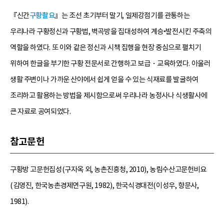
『신간
구황촬요
』는 조선 초기부터 말기, 일제강점기를 관통하는
우리나라 구황정신과 구황법, 벽곡방을 집대성하여 계승•발전시킨 주축의
역할을 하였다. 또 이와 같은 정신과 시책 집행을 현장 중심으로 펼치기
위하여 한글을 부기한 구황 전문서로 간행하고 보급・교육하였다. 아울러
생활 주변이나 가까운 산야에서 쉽게 얻을 수 있는 식재료를 발굴하여
조리하고 활용하는 방법을 제시함으로써 우리나라 농정사나 식생활사에
큰 자료로 공여되었다.
참고문헌
구황방 고문헌집성(구자옥 외, 농촌진흥청, 2010), 농림수산고문헌비요
(김영진, 한국농촌경제연구원, 1982), 한국식경대전(이성우, 향문사,
1981).