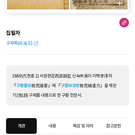
집필자
구자옥(具滋玉)
1660년(현종 1) 서원현감西原縣監 신속申洬이 이택李澤의
『
구황촬요
救荒撮要』에 『
구황보유방
救荒補遺方』을 엮은
기근飢饉 구제를 내용으로 한 구황 전문서.
개관
내용
특징 및 의의
참고문헌