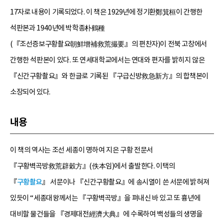
17자로 내용이 기록되었다. 이 책은 1929년에 정기환鄭箕桓이 간행한
석판본과 1940년에 박학종朴鶴種
(『조선증보구황촬요朝鮮增補救荒撮要』의 편찬자)이 전북 고창에서
간행한 석판본이 있다. 또 연세대학교에서는 연대와 편자를 밝히지 않은
『신간구황촬요』와 한글로 기록된 『구급신방救急新方』의 합책본이
소장되어 있다.
내용
이 책의 역사는 조선 세종이 명하여 지은 구황 전문서
『구황벽곡방救荒辟穀方』(佚本임)에서 출발한다. 이택의
『
구황촬요
』 서문이나 『신간구황촬요』에 송시열이 쓴 서문에 밝혀져
있듯이 “세종대왕께서는 『구황벽곡방』을 펴내신 바 있고 또 흉년에
대비할 물건들을 『경제대전經濟大典』에 수록하여 백성들의 생명을