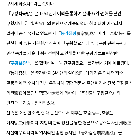
구제케 하셨다.”라는 것이다.
『구황벽곡방』은 1554년에 이택을 통하여 발췌•요약•언해를 붙인
구황서인 『구황촬요』의 편찬으로 계승되었다. 현종 대에 이르러서는
일찍이 공주 목사로 있으면서 『
농가집성
農家集成』이라는 종합 농서를
편찬한 바 있는 서원현감 신속이 『구황촬요』에 중국 구황 관련 문헌과
민간 속방들 가운데 취사선택하고 언해를 더한 구황방들로 편찬한
『
구황보유방
』을 합책하여 『신간구황촬요』를 간행하기에 이르렀다.
『농가집성』을 출간한 지 5년 만의 일이었다. 이와 같은 역사적 저술
활동은 이후 수차에 걸친 우리나라 구황 전문서 출간을 거쳐 전북 고창 출신
의관醫官이었던 박학종朴鶴種에 의하여 『조선증보구황촬요』의
편찬으로 계승・발전되었다.
신속은 조선 인조•현종 때 문신으로서 자字는 호중浩中, 호號는
이지당二知堂이다. 지방의 관직 생활을 통한 경륜으로 공주목사公州牧使
시절에 우리나라의 역사적인 종합 농서인 『농가집성農家集成』을