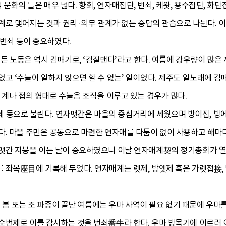
화의 틀은 매우 넓다. 향회, 연자매집단, 번쇠, 케왓, 용수집단, 화단
관계로 맺어지는 것과 권리·의무 관계가 없는 증답의 관습으로 나뉜다.
 번쇠 등이 중요하였다.
 힘든 노동은 역시 김매기로, ‘검질맨다’라고 한다. 여름에 강우량이 많
고 ‘수눌어 일하지 않으면 할 수 없는’ 일이었다. 제주도 일노래에 
 계나 접의 형태로 수눌음 조직을 이루고 있는 경우가 많다.
, 레 등으로 불린다. 연자맷간은 마을의 중심거리에 세웠으며 방이집, 방
다. 마을 주민은 공동으로 마련한 연자매를 다툼이 없이 사용하고 해마
맷간 지붕을 이는 날이 중요하였으니 이날 연자매계契의 정기총회가 열
 좌목座目에 기록해 두었다. 연자매계는 렛제, 방엣제 혹은 가렛접接,
다. 봄 또는 조 파종이 끝난 여름에는 우마 사역이 필요 없기 때문에 우마
순번제로 이를 감시하는 것을 번쇠番牛라 한다. 우마 방목기에 이르러