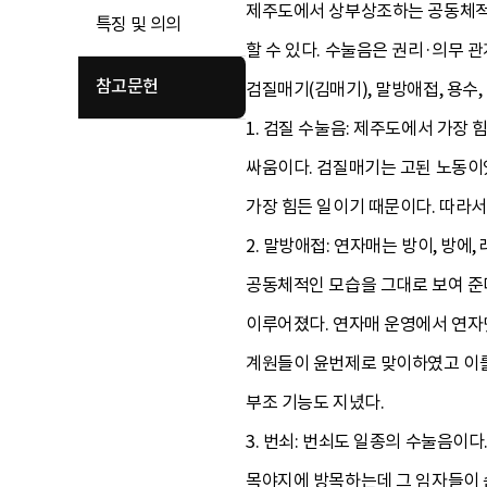
제주도에서 상부상조하는 공동체적 문
특징 및 의의
할 수 있다. 수눌음은 권리·의무 
참고문헌
검질매기(김매기), 말방애접, 용수,
1. 검질 수눌음: 제주도에서 가장
싸움이다. 검질매기는 고된 노동이었
가장 힘든 일이기 때문이다. 따라서
2. 말방애접: 연자매는 방이, 방에
공동체적인 모습을 그대로 보여 준
이루어졌다. 연자매 운영에서 연자
계원들이 윤번제로 맞이하였고 이를
부조 기능도 지녔다.
3. 번쇠: 번쇠도 일종의 수눌음이
목야지에 방목하는데 그 임자들이 