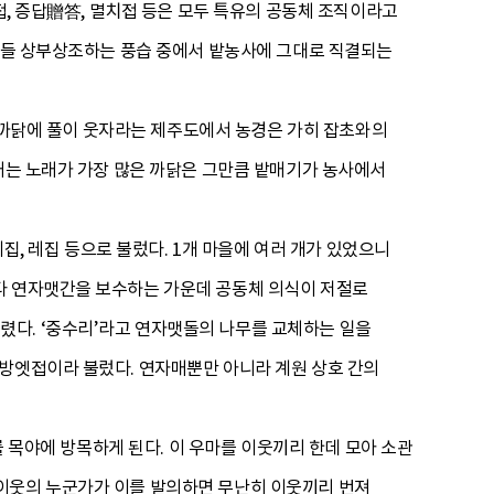
접, 증답贈答, 멸치접 등은 모두 특유의 공동체 조직이라고
 이들 상부상조하는 풍습 중에서 밭농사에 그대로 직결되는
은 까닭에 풀이 웃자라는 제주도에서 농경은 가히 잡초와의
김매는 노래가 가장 많은 까닭은 그만큼 밭매기가 농사에서
에집, 레집 등으로 불렀다. 1개 마을에 여러 개가 있었으니
다 연자맷간을 보수하는 가운데 공동체 의식이 저절로
렸다. ‘중수리’라고 연자맷돌의 나무를 교체하는 일을
 방엣접이라 불렀다. 연자매뿐만 아니라 계원 상호 간의
를 목야에 방목하게 된다. 이 우마를 이웃끼리 한데 모아 소관
 이웃의 누군가가 이를 발의하면 무난히 이웃끼리 번져