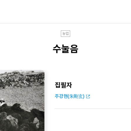
농업
수눌음
집필자
주강현(朱剛玄)