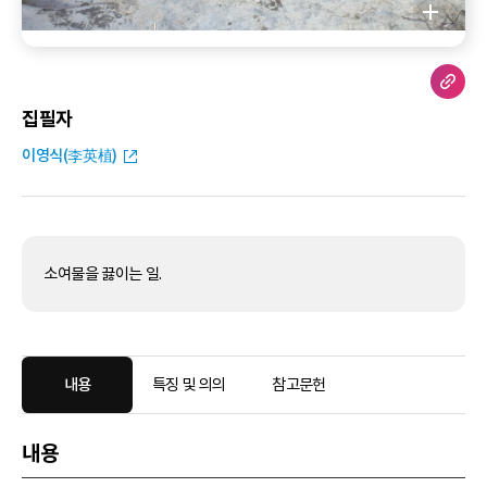
집필자
이영식(李英植)
소여물을 끓이는 일.
내용
특징 및 의의
참고문헌
내용