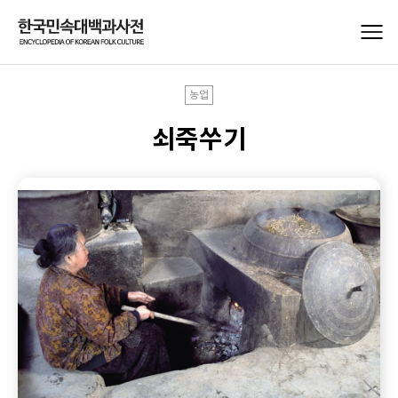
농업
쇠죽쑤기