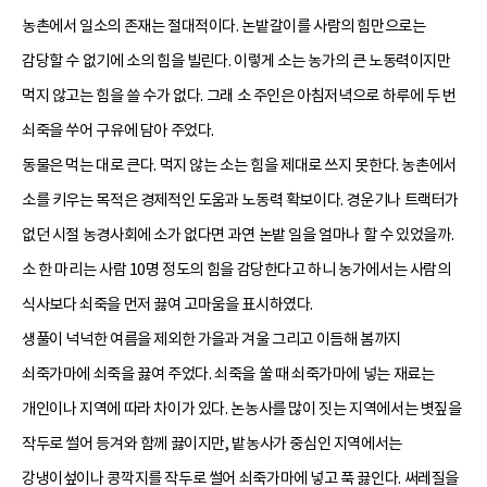
농촌에서 일소의 존재는 절대적이다. 논밭갈이를 사람의 힘만으로는
감당할 수 없기에 소의 힘을 빌린다. 이렇게 소는 농가의 큰 노동력이지만
먹지 않고는 힘을 쓸 수가 없다. 그래 소 주인은 아침저녁으로 하루에 두 번
쇠죽을 쑤어 구유에 담아 주었다.
동물은 먹는 대로 큰다. 먹지 않는 소는 힘을 제대로 쓰지 못한다. 농촌에서
소를 키우는 목적은 경제적인 도움과 노동력 확보이다. 경운기나 트랙터가
없던 시절 농경사회에 소가 없다면 과연 논밭 일을 얼마나 할 수 있었을까.
소 한 마리는 사람 10명 정도의 힘을 감당한다고 하니 농가에서는 사람의
식사보다 쇠죽을 먼저 끓여 고마움을 표시하였다.
생풀이 넉넉한 여름을 제외한 가을과 겨울 그리고 이듬해 봄까지
쇠죽가마에 쇠죽을 끓여 주었다. 쇠죽을 쑬 때 쇠죽가마에 넣는 재료는
개인이나 지역에 따라 차이가 있다. 논농사를 많이 짓는 지역에서는 볏짚을
작두로 썰어 등겨와 함께 끓이지만, 밭농사가 중심인 지역에서는
강냉이섶이나 콩깍지를 작두로 썰어 쇠죽가마에 넣고 푹 끓인다. 써레질을