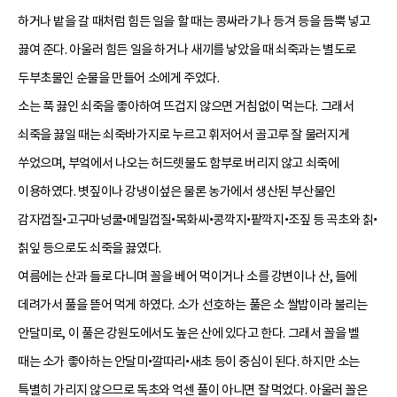
하거나 밭을 갈 때처럼 힘든 일을 할 때는 콩싸라기나 등겨 등을 듬뿍 넣고
끓여 준다. 아울러 힘든 일을 하거나 새끼를 낳았을 때 쇠죽과는 별도로
두부초물인 순물을 만들어 소에게 주었다.
소는 푹 끓인 쇠죽을 좋아하여 뜨겁지 않으면 거침없이 먹는다. 그래서
쇠죽을 끓일 때는 쇠죽바가지로 누르고 휘저어서 골고루 잘 물러지게
쑤었으며, 부엌에서 나오는 허드렛물도 함부로 버리지 않고 쇠죽에
이용하였다. 볏짚이나 강냉이섶은 물론 농가에서 생산된 부산물인
감자껍질•고구마넝쿨•메밀껍질•목화씨•콩깍지•팥깍지•조짚 등 곡초와 칡•
칡잎 등으로도 쇠죽을 끓였다.
여름에는 산과 들로 다니며 꼴을 베어 먹이거나 소를 강변이나 산, 들에
데려가서 풀을 뜯어 먹게 하였다. 소가 선호하는 풀은 소 쌀밥이라 불리는
안달미로, 이 풀은 강원도에서도 높은 산에 있다고 한다. 그래서 꼴을 벨
때는 소가 좋아하는 안달미•깔따리•새초 등이 중심이 된다. 하지만 소는
특별히 가리지 않으므로 독초와 억센 풀이 아니면 잘 먹었다. 아울러 꼴은