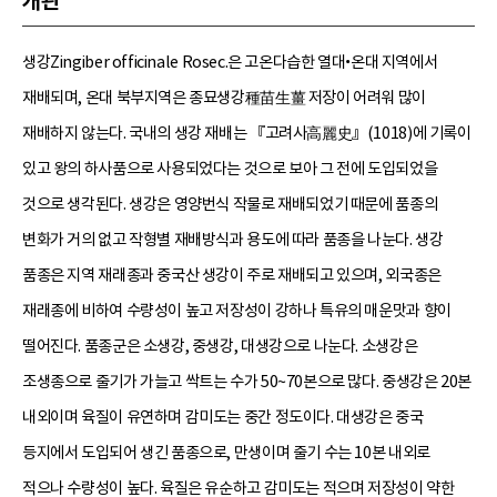
개관
생강Zingiber officinale Rosec.은 고온다습한 열대•온대 지역에서
재배되며, 온대 북부지역은 종묘생강種苗生薑 저장이 어려워 많이
재배하지 않는다. 국내의 생강 재배는 『고려사高麗史』(1018)에 기록이
있고 왕의 하사품으로 사용되었다는 것으로 보아 그 전에 도입되었을
것으로 생각된다. 생강은 영양번식 작물로 재배되었기 때문에 품종의
변화가 거의 없고 작형별 재배방식과 용도에 따라 품종을 나눈다. 생강
품종은 지역 재래종과 중국산 생강이 주로 재배되고 있으며, 외국종은
재래종에 비하여 수량성이 높고 저장성이 강하나 특유의 매운맛과 향이
떨어진다. 품종군은 소생강, 중생강, 대생강으로 나눈다. 소생강은
조생종으로 줄기가 가늘고 싹트는 수가 50~70본으로 많다. 중생강은 20본
내외이며 육질이 유연하며 감미도는 중간 정도이다. 대생강은 중국
등지에서 도입되어 생긴 품종으로, 만생이며 줄기 수는 10본 내외로
적으나 수량성이 높다. 육질은 유순하고 감미도는 적으며 저장성이 약한