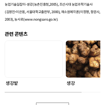
농업기술길잡이-생강(농촌진흥청,2005), 조선시대 농업과학기술사
(김영진•이은웅, 서울대학교출판부, 2000), 채소원예각론(이정명, 향문사,
2003), 농사로(www.nongsaro.go.kr).
관련 콘텐츠
생강밭
생강