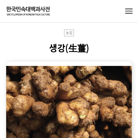
농업
생강(生薑)