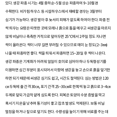
있다. 생강 파종 시기는 4월 중하순~5월 상순 파종하여 9~10월경
수확한다. 비가림 하우스 등 시설하우스에서 재배할 경우는 3월부터
심기가 가능하다. 생강 발아 후 늦서리 피해가 없도록 하여야 한다. 파종 전
싹 틔우는 요령은 따뜻한 곳에 모래나 흙으로 틈을 메우고 씨생강을 마르지
않게 비닐이나 축축한 거적으로 덮어두면 25℃에서 2주일 정도 지나면
싹이 올라온다. 싹이 너무 길면 부러질 수 있으므로 매미 눈 정도(2~3㎜)
나올 때 파종하면 좋다. 싹을 틔워서 파종하면 15~20일 후 싹이 나온다.
생강 파종은 기계화가 어려워 일일이 호미로 심어야 하나 두둑형성기를
이용하면 심긴 부분이 표시되어서 이랑에 생강을 놓고 손으로 흙을 덮기만
하면 되기 때문에 씨생강 심기도 쉽고, 시간도 절약된다. 심는 방법은 120
㎝ 두둑에 줄 간격 30㎝, 포기 간격 25~30㎝로 한쪽씩 놓고 흙으로 3~4㎝
두께로 덮되 가급적 얕게 심도록 한다. 피복은 토양의 수분 증발을 막고
혹서기 지온을 낮추며 통기성이 좋고 잡초 발생도 억제된다. 보통 비닐
멀칭을 하거나 짚으로 덮기도 한다. 수량성을 높이기 위해 비료를 주는 데