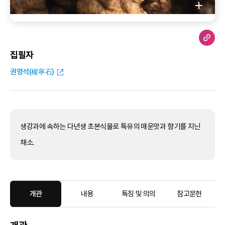
집필자
권영석(權寧石)
생강과에 속하는 다년생 초본식물로 특유의 매운맛과 향기를 지닌
채소.
개관
내용
특징 및 의의
참고문헌