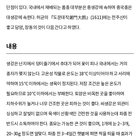
단점이 있다. 국내에서 재배되는 품종 대부분은 중생강에 속하며 중국종은
대생강에 속한다. 허균의 『도문대작屠門大爵』(1611)에는 전주산이
좋고 담양, 창동의 것이 다음 간다고 하였다.
내용
생강은 난지에서 덩이줄기에서 추대가 되어 꽃이 피나 국내에서는 거의
종자가 맺지 않는다. 고온성 작물로 온도는 18℃ 이상이어야 하고 서리에
약하며 15℃ 이하에서는 생육이 정지된다. 저장 조건은 높은 온도가
필요하므로 10℃ 이하에서는 부패한다. 토양은 비옥한 곳을 좋아하며
지하수위가 높거나 너무 건조한 곳은 피하는 것이 좋다. 씨생강은 외관이
싱싱하고 살빛이 없으며 육색이 선황색인 건전한 것을 사용하는데 파종 전
반드시 소독하여야 한다. 종묘는 가능한 큰 것이 좋으며, 1개에 눈 2~3개,
20~30g 정도면 알맞다. 파종 전 3~4일간 햇볕에 쬐면 싹을 틔울 때 효과가