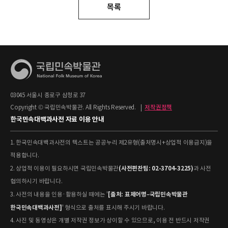
목록
03045 서울시 종로구 삼청로 37
Copyright © 국립민속박물관. All Rights Reserved.
|
저작권정책
한국민속대백과사전 자료 이용 안내
1. 한국민속대백과사전의 텍스트는 공공누리 제2유형(출처명시+상업적 이용금지)을
적용합니다.
(사전편찬팀: 02-3704-3225)
2. 상업적 이용이 필요하시면 국립민속박물관
과 사전
협의하시기 바랍니다.
[출처: 표제어명–국립민속박물관
3. 사전의 내용을 인용·활용하실 때에는 '
한국민속대백과사전]
' 형식으로 출처를 표시해 주시기 바랍니다.
4. 사진 및 동영상은 개별 저작권 정보가 상이할 수 있으므로, 이용 전 반드시 저작권