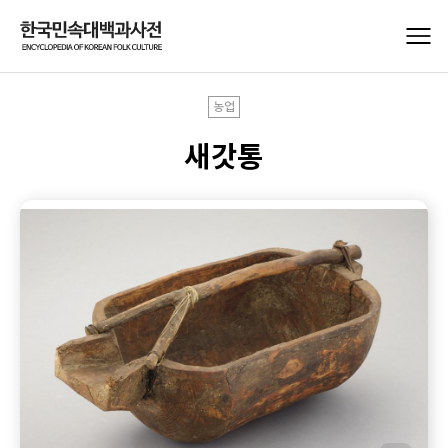
농업
새갓통