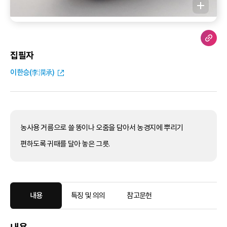
집필자
이한승(李澖承)
농사용 거름으로 쓸 똥이나 오줌을 담아서 농경지에 뿌리기
편하도록 귀때를 달아 놓은 그릇.
내용
특징 및 의의
참고문헌