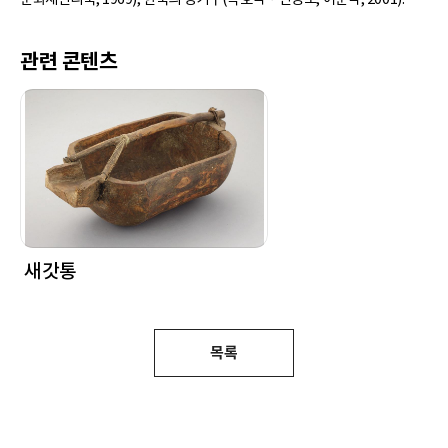
관련 콘텐츠
새갓통
목록