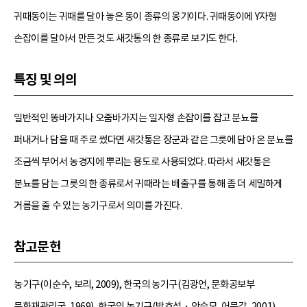
귀때동이는 귀때를 달아 놓은 동이 종류의 옹기이다. 귀때동이에 Y자형
손잡이를 달아서 만든 것도 새갓통의 한 종류로 보기도 한다.
특징 및 의의
일반적인 똥바가지나 오줌바가지는 일자형 손잡이를 잡고 분뇨를
퍼내거나 담을 때 주로 썼다면 새갓통은 장군과 같은 그릇에 담아 온 분뇨를
조금씩 부어서 농경지에 뿌리는 용도로 사용되었다. 따라서 새갓통은
분뇨를 담는 그릇의 한 종류로서 귀때라는 배출구를 통해 좀 더 세밀하게
거름을 줄 수 있는 농기구로서 의미를 가진다.
참고문헌
농기구(이순수, 보리, 2009), 한국의 농기구(김광언, 문화공보부
문화재관리국, 1969), 한국의 농기구(박호석・안승모, 어문각, 2001).