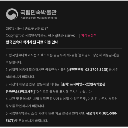
03045 서울시 종로구 삼청로 37
Copyright © 국립민속박물관. All Rights Reserved.
|
저작권정책
한국민속대백과사전 자료 이용 안내
1. 한국민속대백과사전의 텍스트는 공공누리 제2유형(출처명시+상업적 이용금지)을
적용합니다.
(사전편찬팀: 02-3704-3225)
2. 상업적 이용이 필요하시면 국립민속박물관
과 사전
협의하시기 바랍니다.
[출처: 표제어명–국립민속박물관
3. 사전의 내용을 인용·활용하실 때에는 '
한국민속대백과사전]
' 형식으로 출처를 표시해 주시기 바랍니다.
4. 사진 및 동영상은 개별 저작권 정보가 상이할 수 있으므로, 이용 전 반드시 저작권
정보를 확인하시기 바랍니다.
유물과학과(031-580-
5. 국립민속박물관 소장 사진의 원본 자료 활용을 원하시면,
5877)
로 문의하시기 바랍니다.