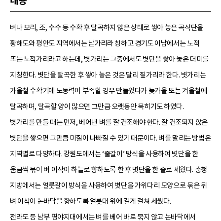
내용
벼나 보리, 조, 수수 등 수확 후 탈곡하지 않은 상태로 쌓아 놓은 곡식단을
황해도와 평안도 지역에서는 낟가리라 칭하고 경기도 이남에서는 노적
또는 노적가리라고 하는데, 볏가리는 그중에서도 볏단을 쌓아 놓은 더미를
지칭한다. 볏단을 탈곡한 후 쌓아 놓은 것은 달리 짚가리라 한다. 볏가리는
가을철 수확기에 노동력이 부족할 경우 만들었다가 늦가을 또는 겨울철에
탈곡하며, 탈곡할 양이 많으면 그만큼 오랫동안 묵히기도 하였다.
볏가리를 만들 때는 먼저, 베어낸 벼를 잘 건조해야 한다. 잘 건조되지 않은
볏단을 쌓으면 그만큼 미질이 나빠질 수 있기 때문이다. 벼를 말리는 방법은
지역별로 다양하다. 강원도에서는 ‘줄갈이’ 방식을 사용하여 볏단을 한
움큼씩 묶어 벼 이삭이 하늘로 향하도록 한 후 볏단을 한 줄로 세웠다. 충청
지방에서는 얼룻갈이 방식을 사용하여 볏단을 가위다리 모양으로 묶은 뒤
벼 이삭이 논바닥을 향하도록 얼룻대 위에 길게 걸쳐 세웠다.
전라도 등 남부 평야지대에서는 벼를 베어 바로 묶지 않고 논바닥에서