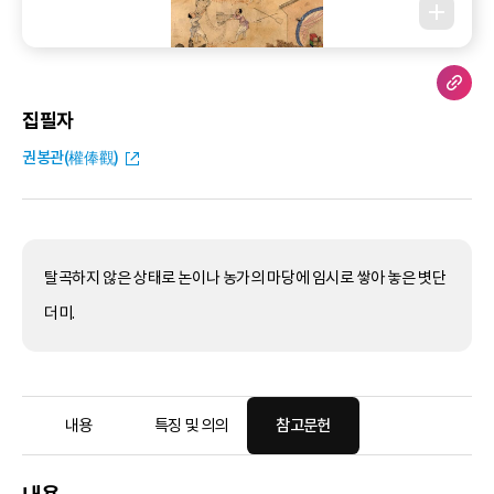
집필자
권봉관(權俸觀)
탈곡하지 않은 상태로 논이나 농가의 마당에 임시로 쌓아 놓은 볏단
더미.
내용
특징 및 의의
참고문헌