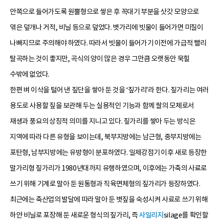
안쪽으로 들어가도록 원뿔형으로 쌓은 후 꼭대기 부분을 삿갓 모양으로
엮은 덮개나 거적, 비닐 등으로 덮었다. 볏가리에 빗물이 들어가면 미질이
나빠지므로 주의해야 하였다. 따라서 빗물이 들어가기 이전에 가급적 빨리
탈곡하는 것이 좋지만, 곡식의 양이 많은 경우 그만큼 오랫동안 묵힐
수밖에 없었다.
한편 벼 이삭을 털어 낸 짚단을 쌓아 둔 것을 ‘짚가리’라 한다. 짚가리는 여러
용도로 사용할 짚을 보관해 두는 실용적인 기능과 함께 쌀의 모체로서
재생과 풍요의 상징적 의미를 지니고 있다. 짚가리를 쌓아 두는 방식은
지역에 따라 다른 유형을 보이는데, 북부지방에는 남근형, 중부지방에는
포탄형, 남부지방에는 유방형이 분포하였다. 일제강점기 이후 새로 등장한
말가리형 짚가리가 1980년대까지 유행하였으며, 이후에는 가축의 사료로
쓰기 위해 기계로 말아 둔 원통형과 직육면체형의 짚가리가 등장하였다.
최근에는 축산업의 발달에 따라 말아 둔 볏짚을 숙성시켜 사료로 쓰기 위해
하얀 비닐로 포장해 둔 새로운 형식의 짚가리, 즉
사일리지
silage를 확인할