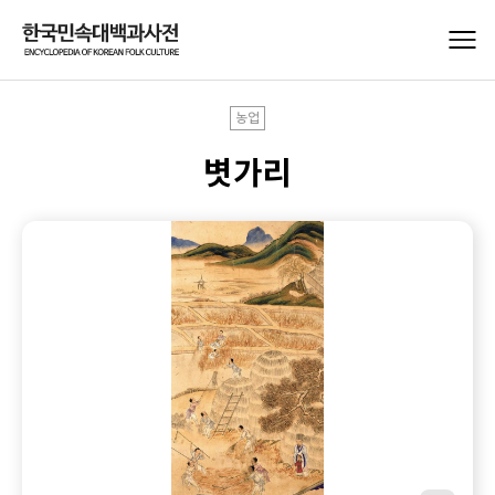
농업
볏가리