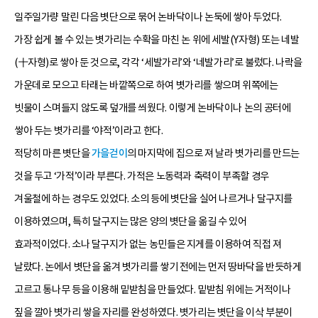
일주일가량 말린 다음 볏단으로 묶어 논바닥이나 논둑에 쌓아 두었다.
가장 쉽게 볼 수 있는 볏가리는 수확을 마친 논 위에 세발(Y자형) 또는 네발
(十자형)로 쌓아 둔 것으로, 각각 ‘세발가리’와 ‘네발가리’로 불렀다. 나락을
가운데로 모으고 타래는 바깥쪽으로 하여 볏가리를 쌓으며 위쪽에는
빗물이 스며들지 않도록 덮개를 씌웠다. 이렇게 논바닥이나 논의 공터에
쌓아 두는 볏가리를 ‘야적’이라고 한다.
적당히 마른 볏단을
가을걷이
의 마지막에 집으로 져 날라 볏가리를 만드는
것을 두고 ‘가적’이라 부른다. 가적은 노동력과 축력이 부족할 경우
겨울철에 하는 경우도 있었다. 소의 등에 볏단을 실어 나르거나 달구지를
이용하였으며, 특히 달구지는 많은 양의 볏단을 옮길 수 있어
효과적이었다. 소나 달구지가 없는 농민들은 지게를 이용하여 직접 져
날랐다. 논에서 볏단을 옮겨 볏가리를 쌓기 전에는 먼저 땅바닥을 반듯하게
고르고 통나무 등을 이용해 밑받침을 만들었다. 밑받침 위에는 거적이나
짚을 깔아 볏가리 쌓을 자리를 완성하였다. 볏가리는 볏단을 이삭 부분이