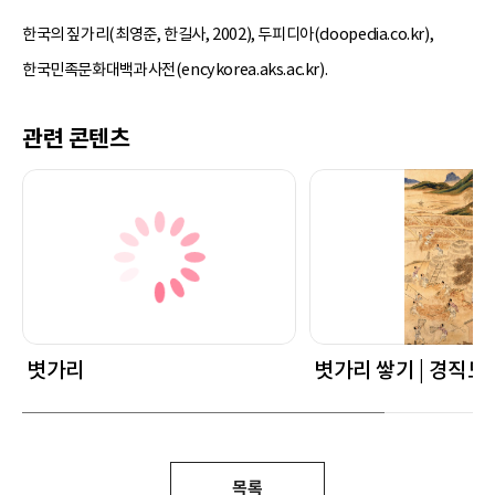
한국의 짚가리(최영준, 한길사, 2002), 두피디아(doopedia.co.kr),
한국민족문화대백과사전(encykorea.aks.ac.kr).
관련 콘텐츠
볏가리
볏가리 쌓기 | 경직도
목록