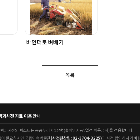
바인더로 벼베기
목록
과사전 자료 이용 안내
대백과사전의 텍스트는 공공누리 제2유형(출처명시+상업적 이용금지)을 적용합니다.
이용이 필요하시면 국립민속박물관
(사전편찬팀: 02-3704-3225)
과 사전 협의하시기 바