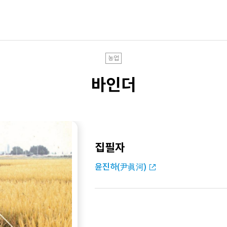
농업
바인더
집필자
윤진하(尹眞河)