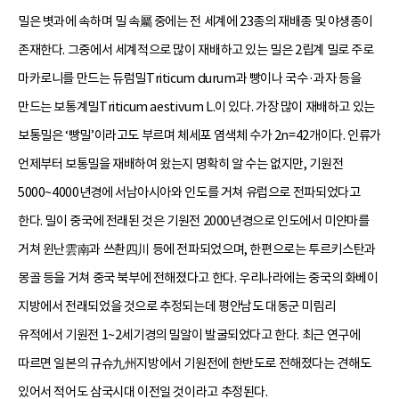
밀은 볏과에 속하며 밀 속屬 중에는 전 세계에 23종의 재배종 및 야생종이
존재한다. 그중에서 세계적으로 많이 재배하고 있는 밀은 2립계 밀로 주로
마카로니를 만드는 듀럼밀Triticum durum과 빵이나 국수·과자 등을
만드는 보통계밀Triticum aestivum L.이 있다. 가장 많이 재배하고 있는
보통밀은 ‘빵밀’이라고도 부르며 체세포 염색체 수가 2n=42개이다. 인류가
언제부터 보통밀을 재배하여 왔는지 명확히 알 수는 없지만, 기원전
5000~4000년경에 서남아시아와 인도를 거쳐 유럽으로 전파되었다고
한다. 밀이 중국에 전래된 것은 기원전 2000년경으로 인도에서 미얀마를
거쳐 윈난雲南과 쓰촨四川 등에 전파되었으며, 한편으로는 투르키스탄과
몽골 등을 거쳐 중국 북부에 전해졌다고 한다. 우리나라에는 중국의 화베이
지방에서 전래되었을 것으로 추정되는데 평안남도 대동군 미림리
유적에서 기원전 1~2세기경의 밀알이 발굴되었다고 한다. 최근 연구에
따르면 일본의 규슈九州지방에서 기원전에 한반도로 전해졌다는 견해도
있어서 적어도 삼국시대 이전일 것이라고 추정된다.