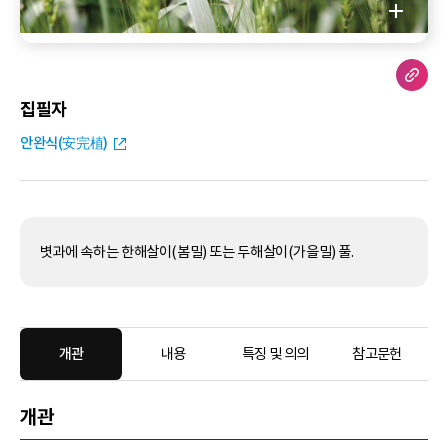
집필자
안완식(安完植)
볏과에 속하는 한해살이(봄밀) 또는 두해살이(가을밀) 풀.
개관
내용
특징 및 의의
참고문헌
개관