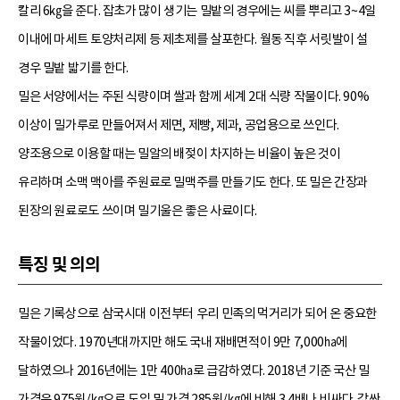
칼리 6㎏을 준다. 잡초가 많이 생기는 밀밭의 경우에는 씨를 뿌리고 3~4일
이내에 마세트 토양처리제 등 제초제를 살포한다. 월동 직후 서릿발이 설
경우 밀밭 밟기를 한다.
밀은 서양에서는 주된 식량이며 쌀과 함께 세계 2대 식량 작물이다. 90%
이상이 밀가루로 만들어져서 제면, 제빵, 제과, 공업용으로 쓰인다.
양조용으로 이용할 때는 밀알의 배젖이 차지하는 비율이 높은 것이
유리하며 소맥 맥아를 주원료로 밀맥주를 만들기도 한다. 또 밀은 간장과
된장의 원료로도 쓰이며 밀기울은 좋은 사료이다.
특징 및 의의
밀은 기록상으로 삼국시대 이전부터 우리 민족의 먹거리가 되어 온 중요한
작물이었다. 1970년대까지만 해도 국내 재배면적이 9만 7,000㏊에
달하였으나 2016년에는 1만 400㏊로 급감하였다. 2018년 기준 국산 밀
가격은 975원/㎏으로 도입 밀 가격 285원/㎏에 비해 3.4배나 비싸다. 값싼