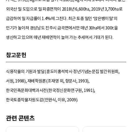
외국산 밀 도입으로 밀 파종면적이 2018년 6,600㏊, 2019년 3,700㏊로
급감하여 밀 자급률이 1.4%에 그친다. 최근 토종 밀인 ‘앉은뱅이밀’의
인기가 높아져 경상남도 진주시 금곡면에서만 매년 30㏊에서 300t을
생산하고 있으며 매년 재배면적이 늘어 가는 추세여서 기대가 된다.
참고문헌
식용작물의 기원과 발달(훈도이홍석박사 정년기념논문집 발간위원회,
서원, 1998), 재배학원론(조재영 외, 향문사, 1993),
한국민족문화대백과사전(한국정신문화연구원, 1991),
한국토종작물자원도감(안완식, 이유, 2009).
관련 콘텐츠