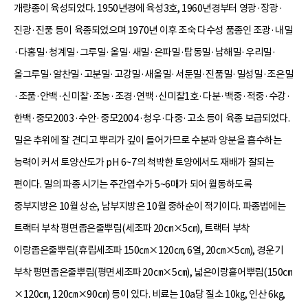
개량종이 육성되었다. 1950년경에 육성3호, 1960년경부터 영광·장광·
진광·진풍 등이 육종되었으며 1970년 이후 조숙 다수성 품종인 조광·내밀
·다홍밀·청계밀·그루밀·올밀·새밀·은파밀·탑동밀·남해밀·우리밀·
올그루밀·알찬밀·고분밀·고강밀·새올밀·서둔밀·진품밀·밀성밀·조은밀
·조품·안백·신미찰·조농·조경·연백·신미찰1호·다분·백중·적중·수강·
한백·중모2003·수안·중모2004·청우·다중·고소 등이 육종 보급되었다.
밀은 추위에 잘 견디고 뿌리가 깊이 들어가므로 수분과 양분을 흡수하는
능력이 커서 토양산도가 pH 6~7의 척박한 토양에서도 재배가 잘되는
편이다. 밀의 파종 시기는 주간엽수가 5~6매가 되어 월동하도록
중부지방은 10월 상순, 남부지방은 10월 중하순이 적기이다. 파종법에는
트랙터 부착 평면좁은줄뿌림(세조파 20㎝×5㎝), 트랙터 부착
이랑좁은줄뿌림(휴립세조파 150㎝×120㎝, 6열, 20㎝×5㎝), 경운기
부착 평면좁은줄뿌림(평면세조파 20㎝×5㎝), 넓은이랑흩어뿌림(150㎝
×120㎝, 120㎝×90㎝) 등이 있다. 비료는 10a당 질소 10㎏, 인산 6㎏,