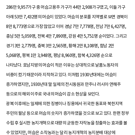
286만 9,957가구 중 머슴고용주 가구가 44만 2,908가구였고, 이들 가구
아래 53만 7,432명의 머슴이 있었다. 머슴의 분포를 지역별로 보면 경북이
8만 8,773명으로 가장 많았고 이어 경남 7만 7,778명, 전남 7만 6,427명,
충남 5만 5,059명, 전북 4만 7,890명, 강원 4만 5,751명 순이었다. 그리고
경기 3만 2,779명, 충북 3만 2,565명, 황해 2만 8,108명, 함남 2만
5,068명, 평북 1만 3,948명, 평남 8,960명, 함북 4,326명 순으로
나타났다. 호남지방의 머슴이 적은 이유는 상대적으로 날품노동자의
비중이 컸기 때문이라 지적하고 있다. 이처럼 1930년대에는 머슴이
증가하였지만, 1930년대 말 일제의 전시동원과 만주나 러시아 연해주
등으로의 해외 이주로 국내의 머슴이 감소 현상을 보인다.
광복 이후에는 일제에 의한 징병이나 징용에서 귀국한 동포와 북한지역
주민의 월남 등으로 머슴의 숫자가 증가하였을 것으로 보고 있다. 한편 정부
수립 후 실시한 농지개혁으로 대량의 균등한 자작농을 창출하는 효과를 볼
수 있었지만, 머슴은 소작농과는 달리 농지개혁의 농지분배 대상에