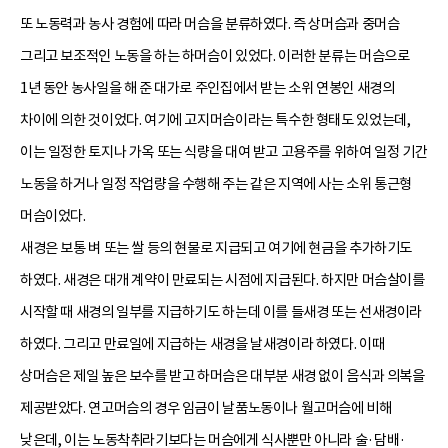
또 노동력과 농사 경험에 따라 머슴을 분류하였다. 즉 상머슴과 중머슴
그리고 보조적인 노동을 하는 하머슴이 있었다. 이러한 분류는 머슴으로
1년 동안 농사일을 해 준 대가로 주인집에서 받는 소위 연봉인 새경의
차이에 의한 것이었다. 여기에 고지머슴이라는 특수한 형태도 있었는데,
이는 일정한 토지나 가옥 또는 식량을 대여 받고 고용주를 위하여 일정 기간
노동을 하거나 일정 작업량을 수행해 주는 같은 지역에 사는 소위 통근형
머슴이었다.
새경은 보통 벼 또는 쌀 등의 현물로 지급되고 여기에 현금을 추가하기도
하였다. 새경은 대개 계약이 만료되는 시점에 지급된다. 하지만 머슴살이를
시작할 때 새경의 일부를 지급하기도 하는데 이를 들새경 또는 선새경이라
하였다. 그리고 만료일에 지급하는 새경을 날새경이라 하였다. 이때
상머슴은 제일 높은 보수를 받고 하머슴은 대부분 새경 없이 음식과 의복을
제공받았다. 연고머슴의 경우 임금이 날품노동이나 월고머슴에 비해
낮은데, 이는 노동착취라기보다는 머슴에게 식사뿐만 아니라 술·담배·