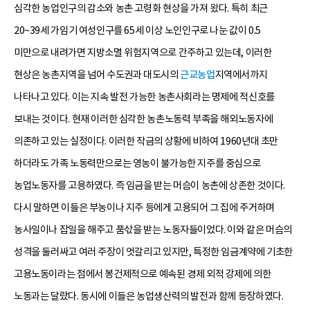
심각한 농업인구의 감소와 농촌 고령화 현상을 가져 왔다. 특히 최근
20~39세 가임기 여성인구를 65세 이상 노인인구로 나눈 값이 0.5
미만으로 내려가면 지방소멸 위험지역으로 간주하고 있는데, 이러한
현상은 농촌지역을 넘어 수도권과 대도시의
근교농업
지역에서까지
나타나고 있다. 이는 지속 발전 가능한 농촌사회라는 명제에 적신호를
보내는 것이다. 현재 이러한 심각한 농촌노동력 부족을 해외노동자에
의존하고 있는 실정이다. 이러한 작금의 상황에 비하여 1960년대 초만
하더라도 가족 노동력만으로는 영농이 불가능한 지주를 중심으로
농업노동자를 고용하였다. 즉 임금을 받는 머슴이 농촌에 상존한 것이다.
다시 말하면 이들은 부농이나 지주 등에게 고용되어 그 집에 주거하며
농사일이나 잡일을 해주고 품삯을 받는 노동자들이었다. 이와 같은 머슴의
성격을 둘러싸고 여러 주장이 엇갈리고 있지만, 특정한 임금계약에 기초한
고용노동이라는 점에서 봉건제적으로 예속된 경제 외적 강제에 의한
노동과는 달랐다. 동시에 이들은 농업생산력의 발전과 함께 등장하였다.