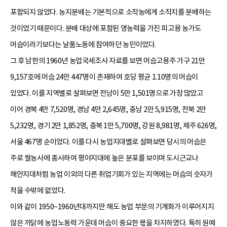
포함되지 않았다. 농지분배는 기본적으로 소작농에게 소작지를 분배하는
것이었기 때문이다. 분배 대상에 포함된 영농력을 가진 피고용 농가도
머슴이라기보다는 날품노동에 참여하던 농민이었다.
그 후 남한의 1960년 농업국세조사 자료를 보면 머슴고용주 가구 21만
9,157호에 머슴 24만 447명이 존재하여 호당 평균 1.10명의 머슴이
있었다. 이를 지역별로 살펴보면 전남이 5만 1,501명으로 가장 많았고
이어 경북 4만 7,520명, 경남 4만 2,645명, 충남 2만 5,915명, 전북 2만
5,232명, 경기 2만 1,852명, 충북 1만 5,700명, 강원 8,981명, 제주 626명,
서울 467명 순이었다. 이를 다시 농업지대별로 살펴보면 당시의 머슴은
주로 쌀농사에 종사하여 평야지대에 높은 분포를 보이며 도시근교나
해안지대처럼 농업 이외의 다른 취업기회가 있는 지역에는 머슴의 숫자가
적을 수밖에 없었다.
이와 같이 1950~1960년대까지만 해도 농업 부문의 기계화가 이루어지지
않은 까닭에 농업노동력 가운데 머슴이 중요한 몫을 차지하였다. 특히 원예