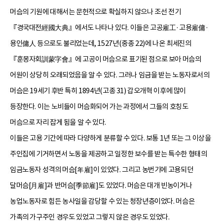
머슴의 기원에 대해서는 문헌적으로 확실하지 않으나 조선 전기
『경국대전經國大典』에서도 나타나 있다. 이들은 고공雇工·고용雇傭·
용인傭人 등으로도 불리었는데, 1527년(중종 22)에 나온 최세진의
『훈몽자회訓蒙字會』에 고공이 머슴으로 표기된 점으로 보아 머슴의
어원이 상당히 오래되었음을 알 수 있다. 그러나 임금을 받는 노동자로서의
머슴은 19세기 후반 특히 1894년(고종 31) 갑오개혁 이후에 많이
등장한다. 이는 노비들이 머슴화되어 가는 과정에서 그들의 호칭도
머슴으로 자리 잡게 됨을 알 수 있다.
이들은 고용 기간에 따라 다양하게 분류할 수 있다. 보통 1년 또는 그 이상을
주인집에 기거하면서 노동을 제공하고 일정한 보수를 받는 특수한 형태의
임금노동자 성격의 머슴[年雇]이 있었다. 그리고 농번기에 고용되던
달머슴[月雇]과 반머슴[季節雇]도 있었다. 머슴은 대개 빈농이거나
농업노동자로 힘든 농사일을 감당할 수 있는 청장년층이었다. 머슴은
가족의 가구주인 경우도 있었고 그렇지 않은 경우도 있었다.