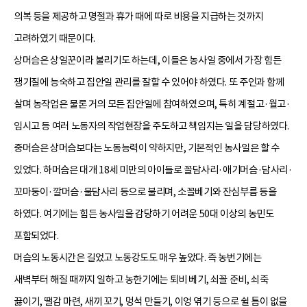
의복 등을 제공하고 명절과 휴가 때에 따로 비용을 지급하는 것까지
고려하였기 때문이다.
상머슴은 상일꾼이라 불리기도 하는데, 이들은 농사일 중에서 가장 힘든
쟁기질에 능숙하고 집안일 관리를 잘할 수 있어야 하였다. 또 주인과 함께
살며 농작업은 물론 거의 모든 집안일에 참여하였으며, 특히 계절고·월고·
임시고 등 여러 노동자의 작업현장을 주도하고 책임지는 일을 담당하였다.
중머슴은 상머슴보다는 노동능력이 약하지만, 기본적인 농사일은 할 수
있었다. 하머슴은 대개 18세 미만의 아이들로 꼴담사리·애기머슴·담사리·
꼬마둥이·깔머슴·물담사리 등으로 불리며, 소꼴베기와 잔심부름 등을
하였다. 여기에는 힘든 농사일을 감당하기 어려운 50대 이상의 농민도
포함되었다.
머슴의 노동시간은 길었고 노동강도도 매우 높았다. 즉 농번기에는
새벽부터 해질 때까지 일하고 농한기에는 퇴비 베기, 쇠꼴 준비, 쇠죽
끓이기, 땔감 마련, 새끼 꼬기, 멍석 만들기, 이엉 엮기 등으로 쉴 틈이 없을