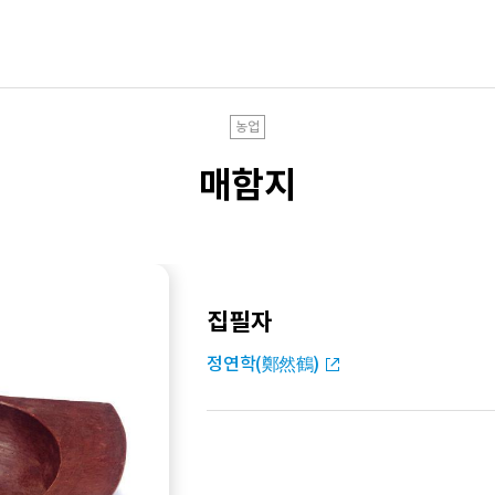
농업
매함지
집필자
정연학(鄭然鶴)