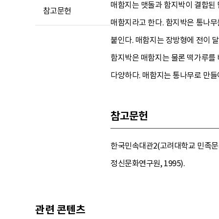
매함지는 맷돌과 함지박이 결합된 단
참고문헌
매함지라고 한다. 함지박은 통나무를
붙인다. 매함지는 장방형에 전이 달
함지박은 매함지는 물론 떡가루를 버
다양하다. 매함지는 통나무로 만들어
참고문헌
한국민속대관2(고려대학교 민족문화연
정신문화연구원, 1995).
관련 콘텐츠