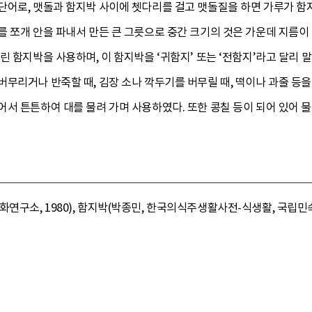
어로, 맷돌과 함지박 사이에 쳇다리를 걸고 맷돌질을 하면 가루가 함지
 쪼개 안을 파내서 만든 큰 그릇으로 중간 크기의 것은 가운데 지름이 8
린 함지박을 사용하며, 이 함지박을 ‘귀함지’ 또는 ‘전함지’라고 달리 
무리거나 반죽할 때, 김장 소나 깍두기를 버무릴 때, 떡이나 과줄 등을
서 튼튼하여 대를 물려 가며 사용하였다. 또한 콩칠 등이 되어 있어 물
구소, 1980), 함지박(박종민, 한국의식주생활사전-식생활, 국립민속