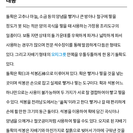
내용
돌확은 고추나 마늘, 소금 등의 양념을 빻거나 큰 방아나 절구에 찧을
정도가 못 되는 적은 양의 곡식을 찧을 때 사용하는 가정용 조리도구의
일종이다. 보통 자연 상태의 돌 가운데를 우묵하게 파거나 넓적하게 파서
사용하는 경우가 많으며 전문 석수장이를 통해 말끔하게 다듬은 형태도
있다. 그리고 자배기 형태의
오지그릇
안쪽을 우툴두툴하게 한 옹기 돌확도
있다.
돌확은 확臼과 석봉石棒으로 이루어져 있다. 확은 빻거나 찧을 것을 넣는
곳이며 석봉은 손으로 잡고 실제로 빻거나 찧는 도구이다. 확과 석봉 어느
하나만으로는 사용이 불가능하며 두 가지가 서로 잘 결합하여야 빻고 찧을
수 있다. 석봉을 전라남도에서는 ‘퐅독’이라고 한다. 빻거나 갈 때 편리하게
손에 쥘 만한 크기의 둥근 돌이다. 석봉을 이용하여 확에 담긴 곡식이나
양념을 으깨거나 절굿공이처럼 사용하여 찧을 수도 있다. 오지로 된 자배기
돌확의 석봉은 자배기와 마찬가지로 찰흙으로 빚어서 가마에 구워낸 것을