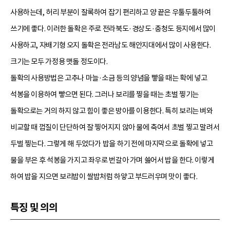
사용하는데, 허리 부분이 잘록하여 잡기 편리하고 양 끝은 우툴두툴하여
쓰기에 좋다. 이러한 돌확은 주로 전라북도·경상도·충청도 등지에서 많이
사용하고, 자배기형 오지 돌확은 전라남도 해안지대에서 많이 사용한다.
크기는 모두 가정용 맷돌 정도이다.
돌확의 사용방법은 고추나 마늘·소금 등의 양념을 빻을 때는 확에 넣고
석봉을 이용하여 빻으면 된다. 그러나 보리를 찧을 때는 초벌 찧기는
돌확으로는 거의 하지 않고 힘이 좋은 방아를 이용한다. 특히 보리는 벼와
비교할 때 껍질이 단단하여 잘 찧어지지 않아 물에 축여서 초벌 찧고 말려서
두벌 찧는다. 그렇게 해 두었다가 밥을 하기 전에 마지막으로 돌확에 넣고
물을 부은 후 석봉을 가지고 좌우로 번갈아 가며 쓿어서 밥을 한다. 이렇게
하여 밥을 지으면 보리밥이 쌀밥처럼 하얗고 부드러우며 맛이 좋다.
특징 및 의의