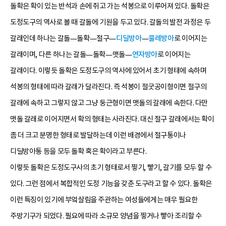
돌확은 확이 있는 반석과 손에 쥐고 가는 석봉으로 이루어져 있다. 돌확은
도정도구의 역사로 볼 때 갈돌에 기원을 두고 있다. 갈돌의 발전 과정은 두
갈래인데 하나는 갈돌—돌확—절구—
디딜방아
—
물레방아
로 이어지는
갈래이며, 다른 하나는 갈돌—돌확—맷돌—
연자방아
로 이어지는
갈래이다. 이렇듯 돌확은 도정도구의 역사에 있어서 초기 형태에 속하며
석봉의 형태에 따라 갈래가 달라진다. 즉 석봉이 절굿공이형이면 절구의
갈래에 속하고 그렇지 않고 그냥 둥근형이면 맷돌의 갈래에 속한다. 다만
맷돌 갈래로 이어지면서 확의 형태는 사라진다. 대신 절구 갈래에서는 확이
좀 더 크고 분명한 형태로 발달하는데 이런 배경에서 절구통이나
디딜방아통 등을 모두 돌확 혹은 확이라고 부른다.
이렇듯 돌확은 도정도구사의 초기 형태로서 찧기, 빻기, 갈기를 모두 할 수
있다. 그런 점에서 복합적인 도정 기능을 갖춘 도구라고 할 수 있다. 돌확은
이런 특징이 있기에 부엌살림을 주관하는 여성들에게는 매우 필요한
주방기구가 되었다. 필요에 따라 소규모 양념을 찧거나 빻아 조리할 수