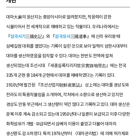
개관
대마大麻의 원산지는 중앙아시아로 알려졌지만, 적응력이 강한
식물이어서 전 세계적으로 재배하고 있는 작물이다. 우리나라에서는
『
삼국사기
三國史記』와 『
삼국유사
三國遺事』에 신라 유리왕 때
삼베길쌈 대회를 열었다는 기록이 실린 것으로 보아 일찍이 삼한시대부터
대마를 생산하였음을 짐작할 수 있다. 대마는 한반도 전역에 걸쳐
생산되었는데 조선시대 『세종실록지리지世宗實錄地理志』에는 전국
335개 군현 중 184개 군현에서 대마를 재배하였다는 기록이 있다.
1910년에 발간된 『조선산업지朝鮮産業誌』 상上에는 대마를 경상도와
전라도의 특용작물임을 소개하며, 각처에서 소량으로 생산하고 있지만
경상도 안동 부근에서 그 생산량이 약간 많다고 기록하고 있다. 대마 생산은
광복 이후 계속 감소되고 있는데 1950년대 나일론이 보급되고 이후 다양한
화학섬유가 개발·보급되면서 삼베의 이용이 줄었고 더불어 대마의
생산량도 감소하였다. 특히 1976년부터 〈대마관리법〉에 의해 허가제로