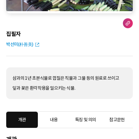
집필자
박선미(朴善美)
삼과의 1년 초본식물로 껍질은 직물과 그물 등의 원료로 쓰이고
잎과 꽃은 환각작용을 일으키는 식물.
개관
내용
특징 및 의의
참고문헌