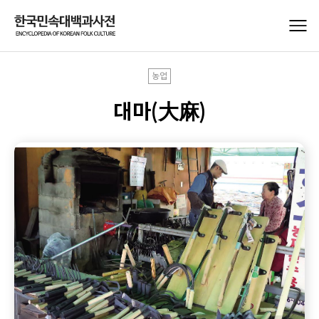
농업
대마(大麻)