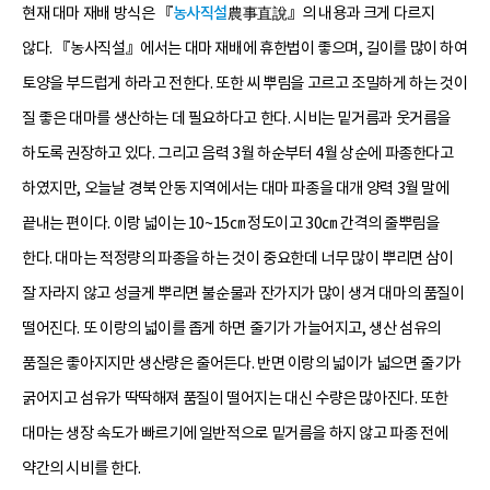
현재 대마 재배 방식은 『
농사직설
農事直說』의 내용과 크게 다르지
않다. 『농사직설』에서는 대마 재배에 휴한법이 좋으며, 길이를 많이 하여
토양을 부드럽게 하라고 전한다. 또한 씨 뿌림을 고르고 조밀하게 하는 것이
질 좋은 대마를 생산하는 데 필요하다고 한다. 시비는 밑거름과 웃거름을
하도록 권장하고 있다. 그리고 음력 3월 하순부터 4월 상순에 파종한다고
하였지만, 오늘날 경북 안동 지역에서는 대마 파종을 대개 양력 3월 말에
끝내는 편이다. 이랑 넓이는 10~15㎝ 정도이고 30㎝ 간격의 줄뿌림을
한다. 대마는 적정량의 파종을 하는 것이 중요한데 너무 많이 뿌리면 삼이
잘 자라지 않고 성글게 뿌리면 불순물과 잔가지가 많이 생겨 대마의 품질이
떨어진다. 또 이랑의 넓이를 좁게 하면 줄기가 가늘어지고, 생산 섬유의
품질은 좋아지지만 생산량은 줄어든다. 반면 이랑의 넓이가 넓으면 줄기가
굵어지고 섬유가 딱딱해져 품질이 떨어지는 대신 수량은 많아진다. 또한
대마는 생장 속도가 빠르기에 일반적으로 밑거름을 하지 않고 파종 전에
약간의 시비를 한다.