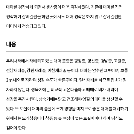
대마를 경작하게 되면서 생산량이 더욱 격감하였다. 기존에 대마를 직접
경작하여 삼베길쌈을 하던 곳에서도 대마 경작은 하지 않고 삼베길쌈만
미미하게 전승되고 있다.
내용
우리나라에서 재배되고 있는 대마 품종은 평창종, 영선종, 경남종, 고원종,
전남재래종, 강원재래종, 이천재래종 등이다. 대마는 암수딴그루이며, 보통
3m 내외로 자라며 생장 속도가 빠른 편이다. 밀식재배를 하므로 잡초가 잘
자라지 않는다. 생육기에는 비교적 고온다습하고 때때로 비가 내려야
성장을 촉진시킨다. 성숙기에는 맑고 건조해야 양질의 대마를 생산할 수
있다. 또 토질이 대마의 품질에 크게 영향을 미치므로 좋은 대마를 재배하기
위해서는 모래참흙이나 참흙 등 물 빠짐이 좋은 토질이어야 하며 땅심도
깊어야 한다.