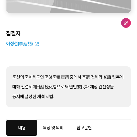
집필자
이정철(李廷喆)
조선의 조세제도인 조용조租庸調 중에서 조調 전체와 용庸 일부에
대해 전결세화田結稅化함으로써 안민安民과 재정 건전성을
동시에 달성한 개혁 세법.
내용
특징 및 의의
참고문헌