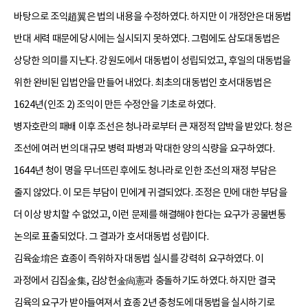
바탕으로 조익趙翼은 법의 내용을 수정하였다. 하지만 이 개정안은 대동법
반대 세력 때문에 당시에는 실시되지 못하였다. 그럼에도 삼도대동법은
상당한 의미를 지닌다. 강원도에서 대동법이 성립되었고, 후일의 대동법을
위한 완비된 입법안을 만들어 내었다. 최초의 대동법인 호서대동법은
1624년(인조 2) 조익이 만든 수정안을 기초로 하였다.
병자호란의 패배 이후 조선은 청나라로부터 큰 재정적 압박을 받았다. 청은
조선에 여러 번의 대규모 병력 파병과 막대한 양의 식량을 요구하였다.
1644년 청이 명을 무너뜨린 후에도 청나라로 인한 조선의 재정 부담은
줄지 않았다. 이 모든 부담이 민에게 귀결되었다. 조정은 민에 대한 부담을
더 이상 방치할 수 없었고, 이런 문제를 해결해야 한다는 요구가 공물변통
논의로 표출되었다. 그 결과가 호서대동법 성립이다.
김육金堉은 효종이 즉위하자 대동법 실시를 강력히 요구하였다. 이
과정에서 김집金集, 김상헌金尙憲과 충돌하기도 하였다. 하지만 결국
김육의 요구가 받아들여져서 효종 2년 충청도에 대동법을 실시하기로