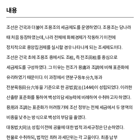
내용
조선은 건국과 더불어 조용조의 세금제도를 운영하였다. 조용조는 당나라
때 처음 등장하였는데, 나라 전체에 화폐경제가 작동하기 이전에
정치적으로 중앙집권제를 실시할 경우 나타나게 되는 조세제도이다.
조선은 건국 초에 조용조 중에서도 조租, 즉 전조田租를 중심으로
세금제도를 구성하였다. 그 이유는 전조가 용庸과 조調에 비해 표준화에
유리하였기 때문이다. 이 과정에서 연분구등年分九等과
전분육등田分六等을 기준으로 한 공법貢法(1444)이 성립되었다. 이러한
산출량 표준화를 통하여 백성의 담세능력에 비례하여 수취하고자 하였다.
용用과 조調는 표준화가 어려웠기에 조선 정부는 전체 세금에서 두 영역의
비중을 낮추는 방식으로 백성의 부담을 줄였다.
대동법大同法 성립 이전에 공물에 대한 법적 과세규정은 단순하였다.
현물로 수취하되, 법적인 최하 과세단위는 각 고을이다. 최종 납부