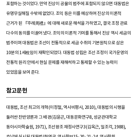
포함하는 것이었다. 만약 진상이 공물의 범주에 포함되지 않으면 대동법은
유명무실해질 수밖에 없었다. 조익 등은 이를 예상하여 진상의 이론적
근거가 된 『주례周禮』에 대해 새로운 해석을 가하였고, 결국 조정 관료
다수의 동의를 이끌어 냈다. 조익의 이론적 기여를 통해서 진상 역시 세금의
범주이며 대동법은 조선이 전통적으로 세금 수취의 기본원칙으로 삼은
10분의 1세稅임이 재확인되었다. 대동법 성립은 조선 조정이 국가운영의
전통적 원리 안에서 현실 문제를 재해석하고 통제할 수 있는 능력이
있었음을 보여 준다.
참고문헌
대동법, 조선 최고의 개혁(이정철, 역사비평사, 2010), 대동법의 시행을
둘러싼 찬반양론과 그 배경(김윤곤, 대동문화연구8, 성균관대학교
동아시아학술원, 1971), 조선왕조 재정사연구3(김옥근, 일조각, 1988),
호남에 실시된 대동법(한영국, 역사학보15·20·21·24, 역사학회,