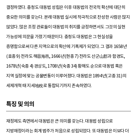
결정하였다. 충청도 대동법 성립은 이후 대동법의 전국적 확산에 대단히
중요한 의미를 갖는다. 본래 대동법 실시에 적극적으로 찬성한 사람은 많지
않았다. 많은 조정 관료들이 대동법의 취지를 긍정하면서도 그것의 실현
가능성에 의문을 가졌기 때문이다. 충청도 대동법은 그 현실성을
증명함으로써 다른 지역으로의 확산에 기폭제가 되었다. 그 결과 1658년
(효종 9) 전라도 해읍海邑, 1666년(현종 7) 전라도 산군山郡과 함경도,
1678년(숙종 4) 경상도, 1708년(숙종 34) 황해도 순으로 대동법 혹은
지역 실정에 맞는 공물변통이 이루어졌다. 대동법은 1894년(고종 31)의
세제개혁 때 지세地稅로 통합되기까지 존속하였다.
특징 및 의의
재정제도 측면에서 대동법은 큰 의미를 갖는다. 대동법 성립으로
지방재정이라는 회계 범주가 처음으로 성립되었다. 또 대동법은 이보다 더