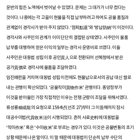
운반의 힘든 노역에서 벗어날 수 있었다. 문제는 그 대가가 너무 컸다는
것이다. 나중에는 각 고을이 현물을 직접 납부하려고 하여도 공물 품질과
관계없이 경각사가 받아 주지 않았다. ‘점퇴點退’와 ‘방납防納’이 이것이다.
경각사와 사주인의 관계가 이미 단단히 결합된 상태였다. 사주인이 물품
납부를 대행하여 얻은 이익의 일부는 경각사 운영비로 쓰였다. 이들
사주인은 대동법 성립 이후 공인貢人으로 전환되어 선혜청에서 받은
공가貢價로 경각사에 물품을 조달하였다.
임진왜란을 거치며 대동법 성립 이전에도 현물납으로서의 공납 대신 쌀로
내는 관행이 확산되었다. ‘공물작미貢物作米’ 관행이다. 중앙정부가
이것을 받아들인 가장 직접적인 이유는 전쟁 군량미 조달을 위해서였다.
류성룡柳成龍의 요청으로 1594년(선조 27)부터 그 이듬해까지 잠시
대공수미법代貢收米法이 시행되었다. 흔히 사료史料에 대동법을
‘작미作米’ 혹은 ‘수미收米’로 부르는 경우가 있다. 이것은 공물변통의 초기
상황 때문에 나온 말이다. 이 말 때문에 대동법이 단순히 납부 수단의