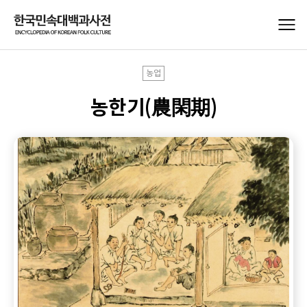
농업
농한기(農閑期)