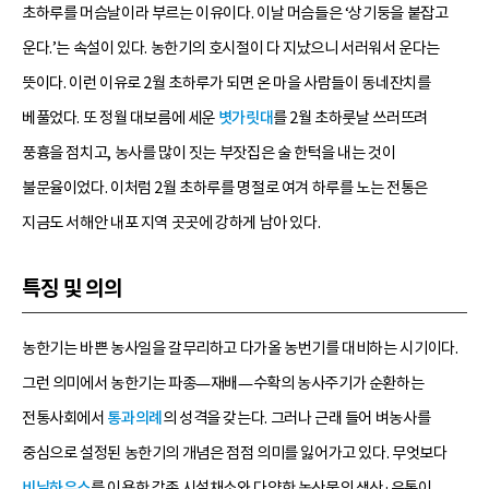
초하루를 머슴날이라 부르는 이유이다. 이날 머슴들은 ‘상기둥을 붙잡고
운다.’는 속설이 있다. 농한기의 호시절이 다 지났으니 서러워서 운다는
뜻이다. 이런 이유로 2월 초하루가 되면 온 마을 사람들이 동네잔치를
베풀었다. 또 정월 대보름에 세운
볏가릿대
를 2월 초하룻날 쓰러뜨려
풍흉을 점치고, 농사를 많이 짓는 부잣집은 술 한턱을 내는 것이
불문율이었다. 이처럼 2월 초하루를 명절로 여겨 하루를 노는 전통은
지금도 서해안 내포 지역 곳곳에 강하게 남아 있다.
특징 및 의의
농한기는 바쁜 농사일을 갈무리하고 다가올 농번기를 대비하는 시기이다.
그런 의미에서 농한기는 파종—재배—수확의 농사주기가 순환하는
전통사회에서
통과의례
의 성격을 갖는다. 그러나 근래 들어 벼농사를
중심으로 설정된 농한기의 개념은 점점 의미를 잃어가고 있다. 무엇보다
비닐하우스
를 이용한 각종 시설채소와 다양한 농산물의 생산·유통이