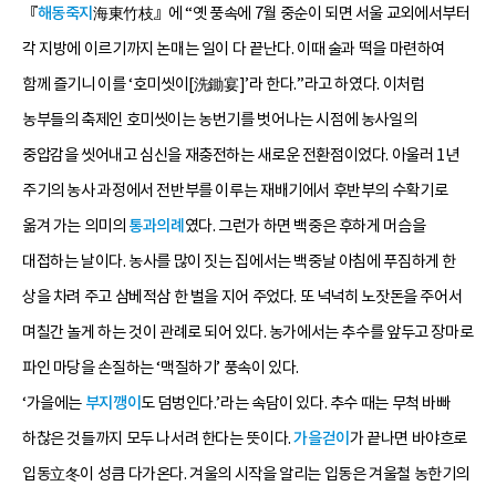
『
해동죽지
海東竹枝』에 “옛 풍속에 7월 중순이 되면 서울 교외에서부터
각 지방에 이르기까지 논매는 일이 다 끝난다. 이때 술과 떡을 마련하여
함께 즐기니 이를 ‘호미씻이[洗鋤宴]’라 한다.”라고 하였다. 이처럼
농부들의 축제인 호미씻이는 농번기를 벗어나는 시점에 농사일의
중압감을 씻어내고 심신을 재충전하는 새로운 전환점이었다. 아울러 1년
주기의 농사 과정에서 전반부를 이루는 재배기에서 후반부의 수확기로
옮겨 가는 의미의
통과의례
였다. 그런가 하면 백중은 후하게 머슴을
대접하는 날이다. 농사를 많이 짓는 집에서는 백중날 아침에 푸짐하게 한
상을 차려 주고 삼베적삼 한 벌을 지어 주었다. 또 넉넉히 노잣돈을 주어서
며칠간 놀게 하는 것이 관례로 되어 있다. 농가에서는 추수를 앞두고 장마로
파인 마당을 손질하는 ‘맥질하기’ 풍속이 있다.
‘가을에는
부지깽이
도 덤벙인다.’라는 속담이 있다. 추수 때는 무척 바빠
하찮은 것들까지 모두 나서려 한다는 뜻이다.
가을걷이
가 끝나면 바야흐로
입동立冬이 성큼 다가온다. 겨울의 시작을 알리는 입동은 겨울철 농한기의