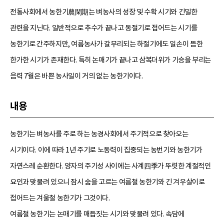
전통사회에서 농한기農閑期는 벼농사의 성장 및 수확 시기와 긴밀한
관련을 지닌다. 일반적으로 추수가 끝나고 동절기로 접어드는 시기를
농한기로 간주하지만, 여름농사가 갈무리되는 하절기에도 일손이 뜸한
한가한 시기가 존재한다. 특히 논매기가 끝나고 삼복더위가 기승을 부리는
음력 7월은 바쁜 농사일이 거의 없는 농한기이다.
내용
농한기는 벼농사를 주로 하는 농경사회에서 주기적으로 찾아오는
시기이다. 이에 따라 1년 주기로 노동력이 집중되는 농번기와 농한기가
자연스레 순환한다. 양자의 주기성 사이에는 사계四季가 뚜렷한 계절적인
요인과 맞물려 있으니 잠시 숨을 고르는 여름철 농한기와 긴 겨우살이로
접어드는 겨울철 농한기가 그것이다.
여름철 농한기는 논매기를 매듭짓는 시기와 맞물려 있다. 속담에