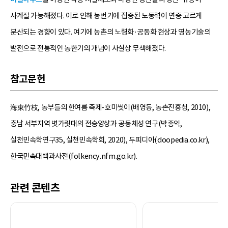
사계절 가능해졌다. 이로 인해 농번기에 집중된 노동력이 연중 고르게
분산되는 경향이 있다. 여기에 농촌의 노령화·공동화 현상과 영농기술의
발전으로 전통적인 농한기의 개념이 사실상 무색해졌다.
참고문헌
海東竹枝, 농부들의 한여름 축제-호미씻이(배영동, 농촌진흥청, 2010),
충남 서부지역 볏가릿대의 전승양상과 공동체성 연구(박종익,
실천민속학연구35, 실천민속학회, 2020), 두피디아(doopedia.co.kr),
한국민속대백과사전(folkency.nfm.go.kr).
관련 콘텐츠