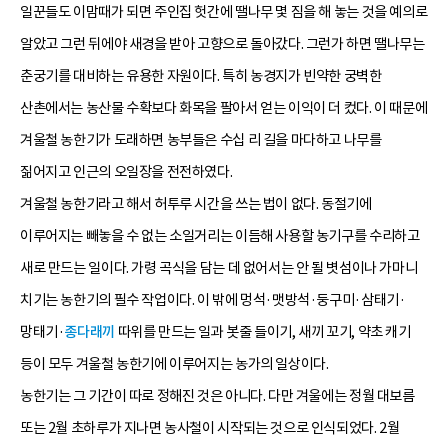
일꾼들도 이맘때가 되면 주인집 헛간에 땔나무 몇 짐을 해 놓는 것을 예의로
알았고 그런 뒤에야 새경을 받아 고향으로 돌아갔다. 그런가 하면 땔나무는
춘궁기를 대비하는 유용한 자원이다. 특히 농경지가 빈약한 궁벽한
산촌에서는 농산물 수확보다 화목을 팔아서 얻는 이익이 더 컸다. 이 때문에
겨울철 농한기가 도래하면 농부들은 수십 리 길을 마다하고 나무를
짊어지고 인근의 오일장을 전전하였다.
겨울철 농한기라고 해서 허투루 시간을 쓰는 법이 없다. 동절기에
이루어지는 빼놓을 수 없는 소일거리는 이듬해 사용할 농기구를 수리하고
새로 만드는 일이다. 가령 곡식을 담는 데 없어서는 안 될 볏섬이나 가마니
치기는 농한기의 필수 작업이다. 이 밖에 멍석·맷방석·둥구미·삼태기·
망태기·
종다래끼
따위를 만드는 일과 봇줄 들이기, 새끼 꼬기, 약초 캐기
등이 모두 겨울철 농한기에 이루어지는 농가의 일상이다.
농한기는 그 기간이 따로 정해진 것은 아니다. 다만 겨울에는 정월 대보름
또는 2월 초하루가 지나면 농사철이 시작되는 것으로 인식되었다. 2월