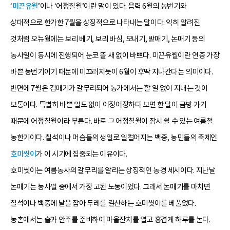
‘
미끈유월
’이나 ‘어정칠월’이란 말이 있다. 음력 6월의 농번기와
상대적으로 한가한 7월을 상징적으로 나타내는 말이다. 익히 알려진
것처럼 오뉴월에는 보리 베기, 보리 바심, 모내기, 밭매기, 논매기 등의
농사일이 동시에 진행되어 눈코 뜰 새 없이 바쁘다. 미끈유월이란 연중 가장
바쁜 농번기이기 때문에 미끄러지듯이 6월이 후딱 지나간다는 의미이다.
반면에 7월은 김매기가 갈무리되어 농가에서는 할 일 없이 지내는 것이
보통이다. 특별히 바쁜 일도 없이 어정어정하다 보면 한 달이 금방 가기
때문에 어정칠월이라 부른다. 바로 그 어정칠월이 잠시 쉴 수 있는 여름철
농한기이다. 칠석이나 머슴들의 생일로 일컬어지는 백중, 농민들의 축제인
호미씻이
가 이 시기에 집중되는 이유이다.
호미씻이는 여름농사의 갈무리를 알리는 상징적인 농경 세시이다. 지난날
논매기는 농사일 중에서 가장 고된 노동이었다. 그래서 논매기를 마치면
칠석이나 백중에 날을 잡아 두레를 결산하는 호미씻이를 베풀었다.
농촌에서는 술과 안주를 준비하여 마을잔치를 열고 흥겹게 하루를 논다.