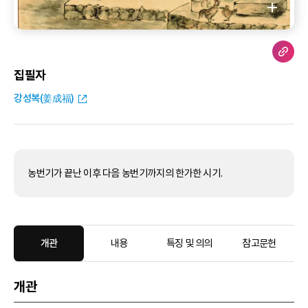
집필자
강성복(姜成福)
농번기가 끝난 이후 다음 농번기까지의 한가한 시기.
개관
내용
특징 및 의의
참고문헌
개관