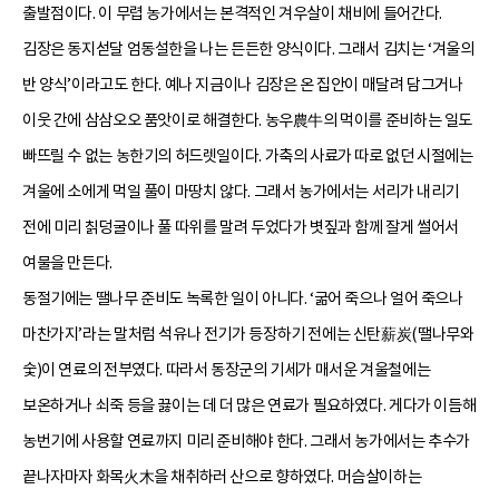
출발점이다. 이 무렵 농가에서는 본격적인 겨우살이 채비에 들어간다.
김장은 동지섣달 엄동설한을 나는 든든한 양식이다. 그래서 김치는 ‘겨울의
반 양식’이라고도 한다. 예나 지금이나 김장은 온 집안이 매달려 담그거나
이웃 간에 삼삼오오 품앗이로 해결한다. 농우農牛의 먹이를 준비하는 일도
빠뜨릴 수 없는 농한기의 허드렛일이다. 가축의 사료가 따로 없던 시절에는
겨울에 소에게 먹일 풀이 마땅치 않다. 그래서 농가에서는 서리가 내리기
전에 미리 칡덩굴이나 풀 따위를 말려 두었다가 볏짚과 함께 잘게 썰어서
여물을 만든다.
동절기에는 땔나무 준비도 녹록한 일이 아니다. ‘굶어 죽으나 얼어 죽으나
마찬가지’라는 말처럼 석유나 전기가 등장하기 전에는 신탄薪炭(땔나무와
숯)이 연료의 전부였다. 따라서 동장군의 기세가 매서운 겨울철에는
보온하거나 쇠죽 등을 끓이는 데 더 많은 연료가 필요하였다. 게다가 이듬해
농번기에 사용할 연료까지 미리 준비해야 한다. 그래서 농가에서는 추수가
끝나자마자 화목火木을 채취하러 산으로 향하였다. 머슴살이하는