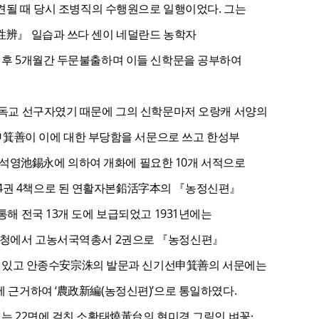
 때 당시 조병직의 수행원으로 일행이었다. 그는
土性辨』 일습과 쓰다 센이 네덜란드 농학자
국 후 5개월간 두문불출하며 이들 신학문을 공부하여
 기독교 선구자였기 때문에 그의 신학문마저 오랑캐 서양의
箕善이 이에 대한 부당함을 서문으로 쓰고 한성부
지석영池錫永에 의하여 개화에 필요한 10개 서적으로
 4권 4책으로 된 연활자본鉛活字本의 『농정신편』
통해 전국 13개 도에 보급되었고 1931년에는
진흥청에서 고농서국역총서 2권으로 『농정신편』
 있고 안종수安宗洙의 발문과 신기선申箕善의 서문에는
에 근거하여 ‘農政新編(농정신편)’으로 통일하였다.
에는 22면에 걸친 소황태燒黃台의 현미경 그림인 벼꽃·