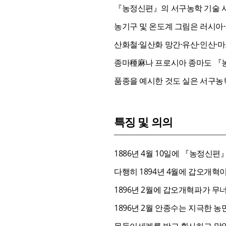
『농정신편』의 서구농학 기술 사
농기구 및 온도계 그림은 러시아
산화철·일산화 망간·유산·인산·
종마種麻나 프로시아 종마도 『
품종을 예시한 것도 실은 서구농
특징 및 의의
1886년 4월 10일에 『농정
다행히 1894년 4월에 갑오개
1896년 2월에 갑오개혁파가 
1896년 2월 안종수는 지극한
몽둥이세례를 받고 횡사하고 말았