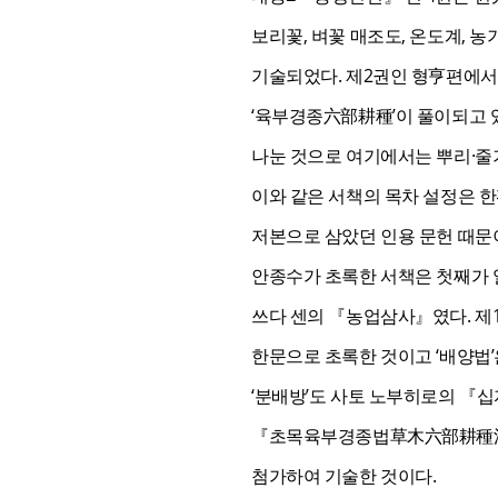
보리꽃, 벼꽃 매조도, 온도계, 
기술되었다. 제2권인 형亨편에서
‘육부경종六部耕種’이 풀이되고 있
나눈 것으로 여기에서는 뿌리·줄
이와 같은 서책의 목차 설정은 
저본으로 삼았던 인용 문헌 때문
안종수가 초록한 서책은 첫째가 
쓰다 센의 『농업삼사』였다. 제1
한문으로 초록한 것이고 ‘배양법’
‘분배방’도 사토 노부히로의 『
『초목육부경종법草木六部耕種法』
첨가하여 기술한 것이다.