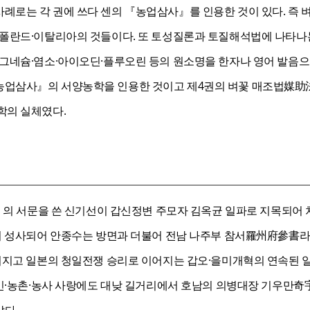
례로는 각 권에 쓰다 센의 『농업삼사』를 인용한 것이 있다. 즉 
·폴란드·이탈리아의 것들이다. 또 토성질론과 토질해석법에 나타나는
마그네슘·염소·아이오딘·플루오린 등의 원소명을 한자나 영어 발음으
농업삼사』의 서양농학을 인용한 것이고 제4권의 벼꽃 매조법媒助
학의 실체였다.
신편』의 서문을 쓴 신기선이 갑신정변 주모자 김옥균 일파로 지목되
혁이 성사되어 안종수는 방면과 더불어 전남 나주부 참서羅州府參書라
무너지고 일본의 청일전쟁 승리로 이어지는 갑오·을미개혁의 연속된 
 농민·농촌·농사 사랑에도 대낮 길거리에서 호남의 의병대장 기우만奇
다.