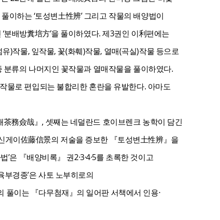
을 풀이하는 ‘토성변土性辨’ 그리고 작물의 배양법이
 ‘분배방糞培方’을 풀이하였다. 제3권인 이利편에는
)작물, 잎작물, 꽃(화훼)작물, 열매(곡실)작물 등으로
종 분류의 나머지인 꽃작물과 열매작물을 풀이하였다.
매작물로 편입되는 불합리한 혼란을 유발한다. 아마도
재茶務僉哉』, 셋째는 네덜란드 호이브렌크 농학이 담긴
 사토 신게이佐藤信景의 저술을 증보한 『토성변土性辨』을
’은 『배양비록』 권2·3·4·5를 초록한 것이고
‘육부경종’은 사토 노부히로의
 풀이는 『다무첨재』의 일어판 서책에서 인용·