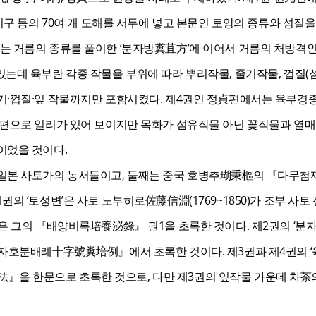
농기구 등의 70여 개 도해를 서두에 넣고 본문인 토양의 종류와 성질
는 거름의 종류를 풀이한 ‘분자방糞苴方’에 이어서 거름의 처방격인
는데 육부란 각종 작물을 부위에 따라 뿌리작물, 줄기작물, 껍질(섬유
기·껍질·잎 작물까지만 포함시켰다. 제4권인 정貞편에서는 육부경
한편으로 일리가 있어 보이지만 목화가 섬유작물 아닌 꽃작물과 열
이었을 것이다.
일본 사토가의 농서들이고, 둘째는 중국 호병추瑚秉樞의 『다무첨
권의 ‘토성변’은 사토 노부히로佐藤信淵(1769~1850)가 조부
은 그의 『배양비록培養泌錄』 권1을 초록한 것이다. 제2권의 ‘분자법
십자호분배례十字號糞培例』에서 초록한 것이다. 제3권과 제4권의 
을 한문으로 초록한 것으로, 다만 제3권의 잎작물 가운데 차茶의