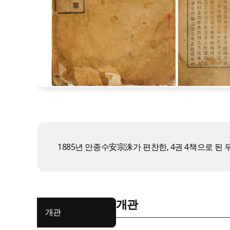
1885년 안종수安宗洙가 편찬한, 4권 4책으로 된
개관
개관