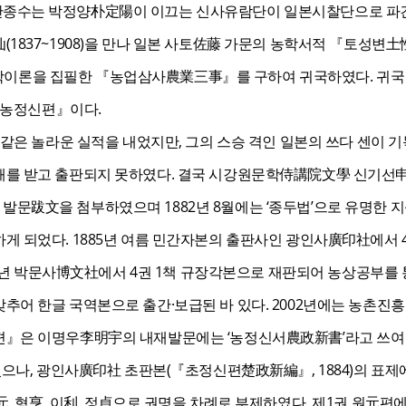
종수는 박정양朴定陽이 이끄는 신사유람단이 일본시찰단으로 파견될
1837~1908)을 만나 일본 사토佐藤 가문의 농학서적 『토성변
의 농학이론을 집필한 『농업삼사農業三事』를 구하여 귀국하였다. 귀
 『농정신편』이다.
 같은 놀라운 실적을 내었지만, 그의 스승 격인 일본의 쓰다 센이
해를 받고 출판되지 못하였다. 결국 시강원문학侍講院文學 신기선申
문跋文을 첨부하였으며 1882년 8월에는 ‘종두법’으로 유명한 
게 되었다. 1885년 여름 민간자본의 출판사인 광인사廣印社에서
905년 박문사博文社에서 4권 1책 규장각본으로 재판되어 농상공부를 
맞추어 한글 국역본으로 출간·보급된 바 있다. 2002년에는 농촌
편』은 이명우李明宇의 내재발문에는 ‘농정신서農政新書’라고 쓰여
있으나, 광인사廣印社 초판본(『초정신편楚政新編』, 1884)의 표제
, 형亨, 이利, 정貞으로 권명을 차례로 부제하였다. 제1권 원元편