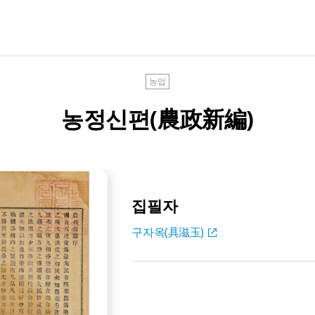
농업
농정신편(農政新編)
집필자
구자옥(具滋玉)