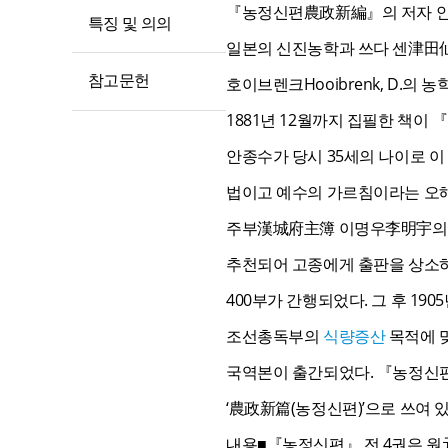
『농정신편農政新編』의 저자 안
특징 및 의의
일본의 신진농학과 쓰다 센津田仙(
참고문헌
호이브렌크Hooibrenk, D.
1881년 12월까지 집필한 책이
안종수가 당시 35세의 나이로 이
법이고 예수의 가르침이라는 오
주부漢城府主簿 이명우李明宇의 발
추천되어 고종에게 출판을 상소하
400부가 간행되었다. 그 후 1
조선총독부의
식량증산
목적에 
국역본이 출간되었다. 『농정신
‘農政新篇(농정신편)’으로 쓰여 
내용■『농정신편』 전 4권은 원元