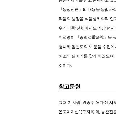
『농정신편』의 내용을 농업사적인
작물의 생장을 식물생리학적 인과
우리 과학 전체에서도 가장 먼저 
지석영이 『중맥설重麥說』을 써서
청나라 일변도의 새 문물 수입에
해소의 실마리를 찾게 하였으며,
것이다.
참고문헌
그때 이 사람, 안종수·쓰다 센·사토 
온고이지신1(구자옥 외, 농촌진흥청,