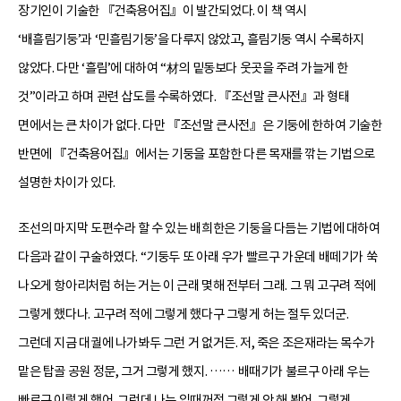
장기인이 기술한 『건축용어집』이 발간되었다. 이 책 역시
‘배흘림기둥’과 ‘민흘림기둥’을 다루지 않았고, 흘림기둥 역시 수록하지
않았다. 다만 ‘흘림’에 대하여 “材의 밑동보다 웃곳을 주려 가늘게 한
것”이라고 하며 관련 삽도를 수록하였다. 『조선말 큰사전』과 형태
면에서는 큰 차이가 없다. 다만 『조선말 큰사전』은 기둥에 한하여 기술한
반면에 『건축용어집』에서는 기둥을 포함한 다른 목재를 깎는 기법으로
설명한 차이가 있다.
조선의 마지막 도편수라 할 수 있는 배희한은 기둥을 다듬는 기법에 대하여
다음과 같이 구술하였다. “기둥두 또 아래 우가 빨르구 가운데 배떼기가 쑥
나오게 항아리처럼 허는 거는 이 근래 몇해 전부터 그래. 그 뭐 고구려 적에
그렇게 했다나. 고구려 적에 그렇게 했다구 그렇게 허는 절두 있더군.
그런데 지금 대궐에 나가봐두 그런 거 없거든. 저, 죽은 조은재라는 목수가
맡은 탑골 공원 정문, 그거 그렇게 했지. …… 배때기가 불르구 아래 우는
빠르구 이렇게 했어. 그런데 나는 입때꺼정 그렇게 안 해 봤어. 그렇게