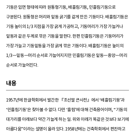
기둥은 입면 형태에 따라 원통형기둥, 배흘림기둥, 민흘림기둥으로
구분된다. 원통형은 머리와 밑동 굵기를 같게 만든 기둥이다. 배흘림기둥은
기둥 높이의 1/3 지점을 가장 굵게 가공하고, 기둥머리가 가장 가늘거나
밑동과 같은 두께로 깎은 기둥을 말한다. 한편 민흘림기둥은 기둥머리가
가장 가늘고 기둥밑동을 가장 굵게 깎은 기둥이다. 배흘림기둥은 높이의
1/3―밑동―머리 순서로 가늘어지지만 민흘림기둥은 밑동―중앙―머리
순서로 가늘어진다.
내용
1957년에 한글학회에서 발간한 『조선말 큰사전』에서 ‘배흘림기둥’과
‘민흘림기둥’은 찾아볼 수 없다. 다만 ‘흘림’에 대해 건축용어이며, “기둥의
대가리를 아래보다 약간 가늘게 하는 일. 위와 아래가 똑같은 것보다 보기에
아름다움”이라는 설명이 올라 있다. 1958년에는 건축학회에서 편찬하고