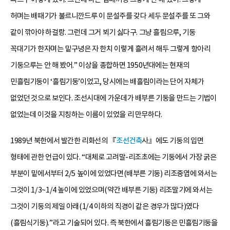
허며는 배때기가 불르니깐드루 이 문설주를 갖다 세두 문설주를 또 그와
같이 깎아야 하걸랑. 그런데 그거 뵈기 싫다구. 그냥 흘림으루, 기둥
꼭대기가 한자며는 밑구녕은 자 한치 이렇게 흘려서 해두 그렇게 항아리
기둥으루는 안 해 봤어.” 이상을 종합하면 1950년대에는 현재의
민흘림기둥이 ‘흘림기둥’이었고, 당시에는 배흘림이라는 단어 자체가
없었던 것으로 보인다. 조선시대에 가운데가 배부른 기둥을 만드는 기법이
없었는데 이것을 지칭하는 이름이 있었을 리 만무하다.
1989년 북한에서 발간한 리화선의 『
조선건축
사』에도 기둥의 입면
형태에 관한 언급이 있다. “대체로 고려말-리조초에는 기둥에서 가장 굵은
부분이 밑에서부터 2/5 높이에 있었다면(배부른 기둥) 리조중엽에 와서는
그것이 1/3~1/4 높이에 있었으며(약간 배부른 기둥) 리조말기에 와서는
그것이 기둥의 제일 아래(1/4 이하의 직경이 같은 경우가 많다)였다
(흘림식기둥).”라고 기술되어 있다. 즉 북한에서 흘림기둥은 민흘림기둥을