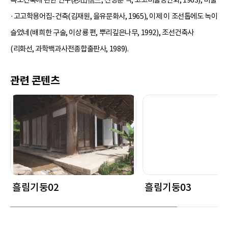
·고고학용어집-건축(김재원, 을유문화사, 1965), 이제 이 조선톱에도 녹이
슬었네(배희한 구술, 이상룡 편, 뿌리깊은나무, 1992), 조선건축사
(리화선, 과학백과사전종합출판사, 1989).
관련 콘텐츠
흘림기둥02
흘림기둥03