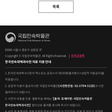
목록
03045 서울시 종로구 삼청로 37
Copyright © 국립민속박물관. All Rights Reserved.
|
저작권정책
한국민속대백과사전 자료 이용 안내
1. 한국민속대백과사전의 텍스트는 공공누리 제2유형(출처명시+상업적 이용금지)을
적용합니다.
(사전편찬팀: 02-3704-3225)
2. 상업적 이용이 필요하시면 국립민속박물관
과 사전
협의하시기 바랍니다.
[출처: 표제어명–국립민속박물관
3. 사전의 내용을 인용·활용하실 때에는 '
한국민속대백과사전]
' 형식으로 출처를 표시해 주시기 바랍니다.
4. 사진 및 동영상은 개별 저작권 정보가 상이할 수 있으므로, 이용 전 반드시 저작권