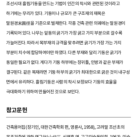
조선시대 흘림기둥을 만드는 기법이 인간의 착시와 관련된 것이라고
하기에는 무리가 있다. 기둥이나 규모가 큰 구조재의 재목은
말원경末圓徑을 기준으로 벌채한다. 각종 건축 관련 의궤에는 말원경이
기록되어 있다. 나무는 밑동의 굵기가 가장 굵고 가지 부분으로 갈수록
가늘어진다. 따라서 목부재의 규격을 맞추려면 굵기가 가장 가는 가지
부분이 치수에 합당하여야만 하였다. 다른 부재와 달리 기둥은 굵기가
동일한 필요가 없다. 게다가 기둥 하부에는 장귀틀, 인방과 같은 부재가
결구된다. 같은 목재라면 기둥 하부의 굵기가 최대한으로 굵은 것이 내구성
면에서 유리하다. 흘림기둥은 사람의 착시 보정보다 기둥의 효율을
극대화하기 위하여 만들어진 것으로 보인다.
참고문헌
건축용어집(장기인, 대한건축학회 편, 영륜사, 1958), 고려말 조선초의
목조건축에 관한 연구(杉山信三, 신영훈 역, 고고미술동인회, 1963), 미술