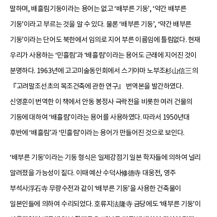
말하며, 배흘림기둥이라는 용어는 없고 ‘배부른 기둥’, ‘약간 배부른
기둥’이라고 부르는 것을 알 수 있다. 물론 ‘배부른 기둥’, ‘약간 배부른
기둥’이라는 단어도 북한에서 임의로 지어 부른 이름임에 틀림없다. 현재
우리가 사용하는 ‘민흘림’과 ‘배흘림’이라는 용어도 근래에 지어진 것이
분명하다. 1963년에 고고미술동인회에서 스기야마 노부조杉山信三의
『고려말조선초의 목조건축에 관한 연구』 번역본을 발간하였다.
신영훈이 번역한 이 책에서 안동 봉정사 극락전을 비롯한 여러 건물의
기둥에 대하여 ‘배흘림’이라는 용어를 사용하였다. 따라서 1950년대
후반에 ‘배흘림’과 ‘민흘림’이라는 용어가 만들어진 것으로 보인다.
‘배부른 기둥’이라는 기둥 형식은 일제강점기 일본 학자들에 의하여 널리
알려졌을 가능성이 짙다. 이때 예산 수덕사修德寺 대웅전, 영주
부석사浮石寺 무량수전과 같이 ‘배부른 기둥’을 사용한 건축물이
일본인들에 의하여 수리되었다. 호류지法隆寺 금당에도 ‘배부른 기둥’이