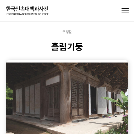
주생활
흘림기둥