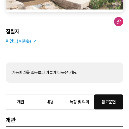
집필자
이연노(李演魯)
기둥머리를 밑동보다 가늘게 다듬은 기둥.
개관
내용
특징 및 의의
참고문헌
개관