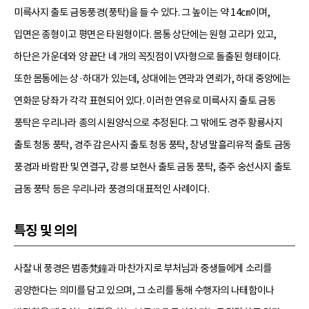
미륵사지 출토 금동풍경(풍탁)을 들 수 있다. 그 높이는 약 14㎝이며,
입면은 종형이고 평면은 타원형이다. 몸통 상단에는 원형 고리가 있고,
하단은 가운데와 양 끝단 네 개의 꼭짓점이 V자형으로 돌출된 형태이다.
또한 몸통에는 상·하대가 있는데, 상대에는 연곽과 연뢰가, 하대 중앙에는
연화문 당좌가 각각 표현되어 있다. 이러한 연유로 미륵사지 출토 금동
풍탁은 우리나라 종의 시원양식으로 추정된다. 그 밖에도 경주 황룡사지
출토 청동 풍탁, 경주 감은사지 출토 청동 풍탁, 창녕 말흘리유적 출토 금동
풍경과 바람판 및 연결구, 강릉 보현사 출토 금동 풍탁, 충주 숭선사지 출토
금동 풍탁 등은 우리나라 풍경의 대표적인 사례이다.
특징 및 의의
사찰 내 풍경은 범종梵鐘과 마찬가지로 부처님과 중생들에게 소리를
공양한다는 의미를 담고 있으며, 그 소리를 통해 수행자의 나태함이나