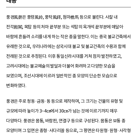
내용
풍경風磬은 풍령風鈴, 풍탁風鐸, 첨마檐馬 등으로 불린다. 사찰 내
전각殿閣, 목탑 등의 처마 끝부분 또는 석탑의 옥개석 끝부분에 매달아
바람에 흔들려 소리를 내게 하는 작은 종을 말한다. 이는 중국 불교건축에서
유래한 것으로, 우리나라에는 삼국시대 불교 및 불교건축의 수용과 함께
전래된 것으로 추정된다. 이후 통일신라시대를 거쳐 점차 발전하였고,
고려시대에는 불교예술의 발달과 더불어 화려하고 다양한 모습을
보였으며, 조선시대에 이르러 일반적인 종 모양의 단순한 모습으로
변화하였다.
풍경은 주로 청동·금동·동 등으로 제작하며, 그 크기는 건물의 유형 및
규모에 따라 높이가 3~4㎝에서 30㎝가 넘는 것에 이르기까지 매우
다양하다. 풍경은 몸통, 바람판, 연결구 등으로 구성된다. 몸통은 보통 종
모양이며 그 입면은 종형·사다리꼴 등으로, 그 평면은 타원형·원형·사각형