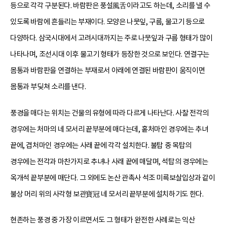
등으로 각각 구분된다. 바람판은 풍설風舌이라고도 하는데, 소리를 낼 수
있도록 바람에 흔들리는 부재이다. 모양은 나뭇잎, 구름, 물고기 등으로
다양하다. 삼국시대에서 고려시대까지는 주로 나뭇잎과 구름 형태가 많이
나타나며, 조선시대 이후 물고기 형태가 등장한 것으로 보인다. 연결구는
몸통과 바람판을 연결하는 부재로서 아래에 연결된 바람판이 움직이면
몸통과 부딪쳐 소리를 낸다.
풍경을 매다는 위치는 건물의 유형에 따라 다르게 나타난다. 사찰 전각의
경우에는 처마의 네 모서리 끝부분에 매다는데, 홑처마인 경우에는 추녀
끝에, 겹처마인 경우에는 사래 끝에 각각 설치한다. 불탑 중 목탑의
경우에는 전각과 마찬가지로 추녀나 사래 끝에 매달며, 석탑의 경우에는
옥개석 끝부분에 매단다. 그 외에도 논산 관촉사 석조 미륵보살입상과 같이
불상 머리 위의 사각형 보관寶冠 네 모서리 끝부분에 설치하기도 한다.
현존하는 풍경 중 가장 이르면서도 그 형태가 완전한 사례로는 익산