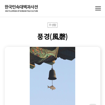
주생활
풍경(風磬)