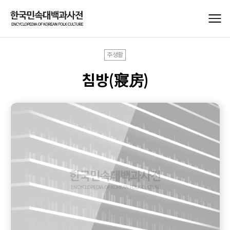
주생활
침방(寢房)