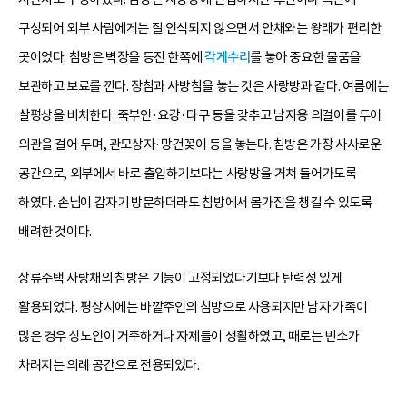
구성되어 외부 사람에게는 잘 인식되지 않으면서 안채와는 왕래가 편리한
곳이었다. 침방은 벽장을 등진 한쪽에
각게수리
를 놓아 중요한 물품을
보관하고 보료를 깐다. 장침과 사방침을 놓는 것은 사랑방과 같다. 여름에는
살평상을 비치한다. 죽부인·요강·타구 등을 갖추고 남자용 의걸이를 두어
의관을 걸어 두며, 관모상자·망건꽂이 등을 놓는다. 침방은 가장 사사로운
공간으로, 외부에서 바로 출입하기보다는 사랑방을 거쳐 들어가도록
하였다. 손님이 갑자기 방문하더라도 침방에서 몸가짐을 챙길 수 있도록
배려한 것이다.
상류주택 사랑채의 침방은 기능이 고정되었다기보다 탄력성 있게
활용되었다. 평상시에는 바깥주인의 침방으로 사용되지만 남자 가족이
많은 경우 상노인이 거주하거나 자제들이 생활하였고, 때로는 빈소가
차려지는 의례 공간으로 전용되었다.