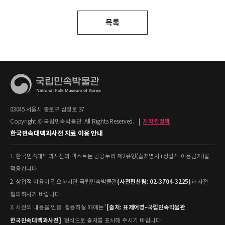
목록
03045 서울시 종로구 삼청로 37
Copyright © 국립민속박물관. All Rights Reserved.
|
저작권정책
한국민속대백과사전 자료 이용 안내
1. 한국민속대백과사전의 텍스트는 공공누리 제2유형(출처명시+상업적 이용금지)을
적용합니다.
(사전편찬팀: 02-3704-3225)
2. 상업적 이용이 필요하시면 국립민속박물관
과 사전
협의하시기 바랍니다.
[출처: 표제어명–국립민속박물관
3. 사전의 내용을 인용·활용하실 때에는 '
한국민속대백과사전]
' 형식으로 출처를 표시해 주시기 바랍니다.