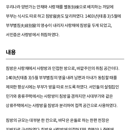
우리나라 양반가는 안채와 사랑채를 별동別棟으로 배치하는 까닭에
부부는 식사도 따로 하고 침방寢房도 달리하였다. 1403년(태종 3) 5월에
부부별침夫婦別寢의 영令이 내리자 사랑채에 침방을 두게 되었고,
서민층은 사랑방에서 취침하였다.
내용
침방은 사랑채에서 사랑방과 인접한 방으로, 바깥주인의 취침 공간이다.
1403년(태종 3) 5월 부부별침의 영을 내려 남편과 아내가 동침할 때를
제외한 평상시에는 부부가 방을 따로 쓰도록 하였다. 서민들의 살림집인
민가와 중류주택에서는 사랑방이 침방을 겸하지만 사대부가와 같은
상류주택에서는 사랑방을 침방과 분리하여 접객 공간으로 사용하였다.
침방의 규모는 대부분 한 칸으로, 바닥은 온돌로 하는 한편 천장은
지반자로 구성하였다. 침방은 사랑방에 인접하지만 후면이나 측면에