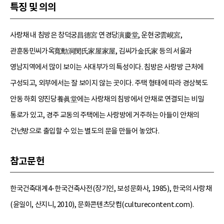
특징 및 의의
사랑채 내 침방은 창덕궁昌德宮 연경당演慶堂, 운현궁雲峴宮,
관훈동민씨가옥寬勳洞閔氏家屋家屋, 김씨가金氏家 등의 서울과
영남지역에서 많이 보이는 사대부가의 특성이다. 침방은 사랑방 근처에
구성되고, 외부에서는 잘 보이지 않는 곳이다. 주택 형태에 따라 경상북도
안동 하회 양진당養眞堂에는 사랑채의 침방에서 안채로 연결되는 비밀
통로가 있고, 경주 교동의 주택에는 사랑방에 거주하는 아들이 안채의
건넌방으로 출입할 수 있는 별도의 문을 만들어 놓았다.
참고문헌
한국건축대계4-한국건축사전(장기인, 보성문화사, 1985), 한국의 사랑채
(윤일이, 산지니, 2010), 문화콘텐츠닷컴(culturecontent.com).