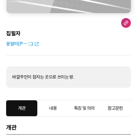
집필자
윤일이(尹一二)
바깥주인이 잠자는 곳으로 쓰이는 방.
개관
내용
특징 및 의의
참고문헌
개관