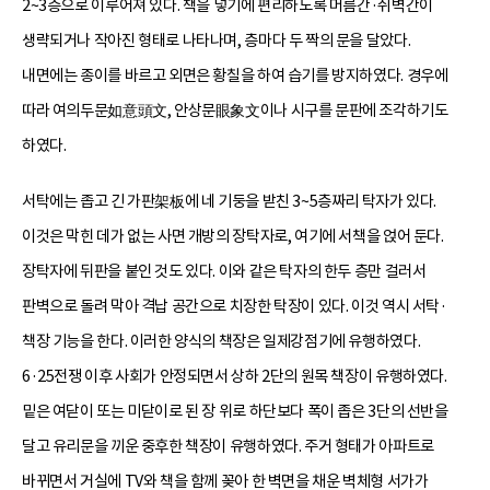
2~3층으로 이루어져 있다. 책을 넣기에 편리하도록 머름간·쥐벽간이
생략되거나 작아진 형태로 나타나며, 층마다 두 짝의 문을 달았다.
내면에는 종이를 바르고 외면은 황칠을 하여 습기를 방지하였다. 경우에
따라 여의두문如意頭文, 안상문眼象文이나 시구를 문판에 조각하기도
하였다.
서탁에는 좁고 긴 가판架板에 네 기둥을 받친 3~5층짜리 탁자가 있다.
이것은 막힌 데가 없는 사면 개방의 장탁자로, 여기에 서책을 얹어 둔다.
장탁자에 뒤판을 붙인 것도 있다. 이와 같은 탁자의 한두 층만 걸러서
판벽으로 돌려 막아 격납 공간으로 치장한 탁장이 있다. 이것 역시 서탁·
책장 기능을 한다. 이러한 양식의 책장은 일제강점기에 유행하였다.
6·25전쟁 이후 사회가 안정되면서 상하 2단의 원목 책장이 유행하였다.
밑은 여닫이 또는 미닫이로 된 장 위로 하단보다 폭이 좁은 3단의 선반을
달고 유리문을 끼운 중후한 책장이 유행하였다. 주거 형태가 아파트로
바뀌면서 거실에 TV와 책을 함께 꽂아 한 벽면을 채운 벽체형 서가가