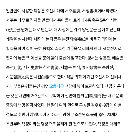
일반인이 사용한 책장은 조선시대에 서주書廚, 서장書欌이라 하였다.
서주는 나무로 격자를 만들어서 종이를 바르거나 4층 혹은 5층의 시렁
(선반)을 원하는 대로 만든다. 매 시렁에는 각각 양선문을 달아 여닫는데
쇄약을 설치한다. 내면에는 다듬은 분전지粉箋紙를 바르고 외면에는
황칠을 하여 칠이 능히 흙벽의 축축한 기운을 멀리하게 한다. 색분전지로
열지어 놓은 책 이름을 문에 붙여 출납에 참고한다. 경서는 심홍전, 예술은
홍전紅箋, 사서史書는 청전靑箋, 지志는 백색, 류서類書는 송황전,
시문집詩文集은 백전白箋으로 한다. 책을 귀히 여기던 조선시대 선비나
사대부들은 귀중본인 경우
오동나무
책갑에 넣어 보관하였다. 책갑 가운데
큰 것은 내면에 2~3칸으로 구획하여 전면에 한짝문[獨扇門]을 내고 문의
중앙에 책명을 각하였다. 한 질이 여러 권으로 구성된 경우 8~9갑에 이를
정도로 수량이 많았다. 이 서주라는 명칭은 조선왕조 몰락 후인 20세기
초반부터 책장이라는 명칭으로 불리게 된 것으로 보인다. 책장은 대체로