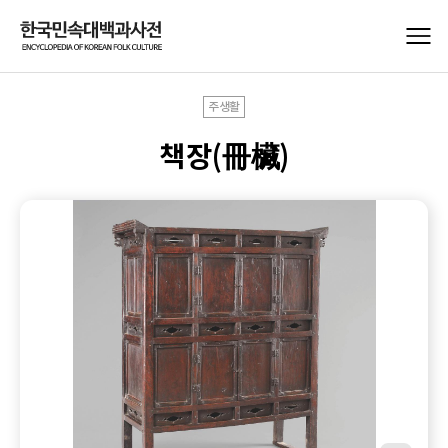
주생활
책장(冊欌)