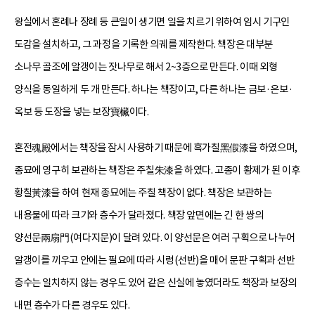
왕실에서 혼례나 장례 등 큰일이 생기면 일을 치르기 위하여 임시 기구인
도감을 설치하고, 그 과정을 기록한 의궤를 제작한다. 책장은 대부분
소나무 골조에 알갱이는 잣나무로 해서 2~3층으로 만든다. 이때 외형
양식을 동일하게 두 개 만든다. 하나는 책장이고, 다른 하나는 금보·은보·
옥보 등 도장을 넣는 보장寶欌이다.
혼전魂殿에서는 책장을 잠시 사용하기 때문에 흑가칠黑假漆을 하였으며,
종묘에 영구히 보관하는 책장은 주칠朱漆을 하였다. 고종이 황제가 된 이후
황칠黃漆을 하여 현재 종묘에는 주칠 책장이 없다. 책장은 보관하는
내용물에 따라 크기와 층수가 달라졌다. 책장 앞면에는 긴 한 쌍의
양선문兩扇門(여다지문)이 달려 있다. 이 양선문은 여러 구획으로 나누어
알갱이를 끼우고 안에는 필요에 따라 시렁(선반)을 매어 문판 구획과 선반
층수는 일치하지 않는 경우도 있어 같은 신실에 놓였더라도 책장과 보장의
내면 층수가 다른 경우도 있다.