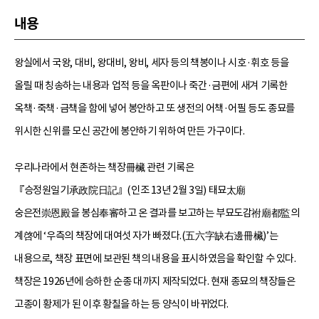
내용
왕실에서 국왕, 대비, 왕대비, 왕비, 세자 등의 책봉이나 시호·휘호 등을
올릴 때 칭송하는 내용과 업적 등을 옥판이나 죽간·금편에 새겨 기록한
옥책·죽책·금책을 함에 넣어 봉안하고 또 생전의 어책·어필 등도 종묘를
위시한 신위를 모신 공간에 봉안하기 위하여 만든 가구이다.
우리나라에서 현존하는 책장冊欌 관련 기록은
『승정원일기承政院日記』(인조 13년 2월 3일) 태묘太廟
숭은전崇恩殿을 봉심奉審하고 온 결과를 보고하는 부묘도감祔廟都監의
계啓에 ‘우측의 책장에 대여섯 자가 빠졌다.(五六字缺右邊冊欌)’는
내용으로, 책장 표면에 보관된 책의 내용을 표시하였음을 확인할 수 있다.
책장은 1926년에 승하한 순종 대까지 제작되었다. 현재 종묘의 책장들은
고종이 황제가 된 이후 황칠을 하는 등 양식이 바뀌었다.