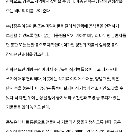
찬탁으로, 강원도 지역에서 찾아볼 수 있다. 이층 찬탁은 상당히 안정감을
주는 비례의 미를 보여 준다.
수납장은 여닫이문 또는 미닫이문을 달아서 안쪽에 음식물을 안전하게
보관할 수 있도록 한다. 문은 뒤틀림을 막기 위하여 테두리 나무인 문변자를
댄 문판 또는 통판 등으로 제작한다. 약과형 경첩과 자물쇠 앞바탕 등의
장식은 단순함을 강조한다.
찬탁은 트인 개방 공간이어서 주부들이 식기류를 얹어 두고 매사 꺼내
쓰기에 매우 편리하다. 이곳에는 식기류 이외에 수저통, 양념그릇, 작은
단지 등을 놓는다. 이 공간은 통풍이 잘되어 식기류의 건조 시간도 짧을 수
있다. 탁자 맨 위에는 상을 엎어 놓기도 하고 찬합과 초병 등 부피가 있는
기물들을 얹어 놓기도 한다.
층널은 대체로 통판으로 만들어서 기물의 하중을 지탱하도록 한다. 굵은
쇠목에 얇은 널빤지를 끼우는 찬탁도 있다. 이때는 얇은 층널이 힘을 크게