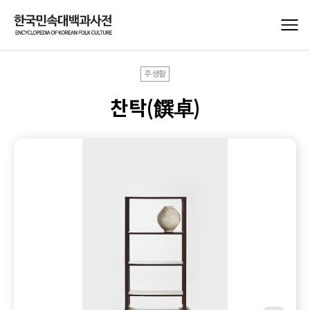
주생활
찬탁(饌卓)