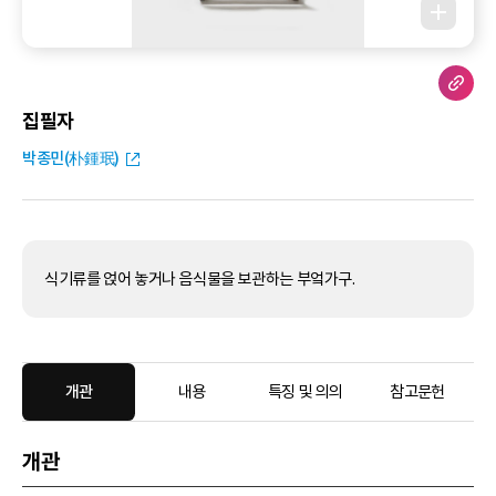
집필자
박종민(朴鍾珉)
식기류를 얹어 놓거나 음식물을 보관하는 부엌가구.
개관
내용
특징 및 의의
참고문헌
개관