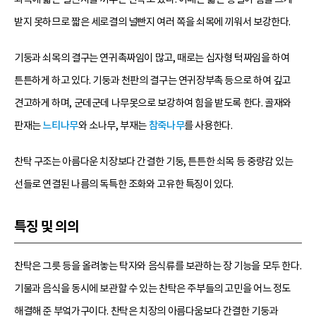
받지 못하므로 짧은 세로결의 널빤지 여러 쪽을 쇠목에 끼워서 보강한다.
기둥과 쇠목의 결구는 연귀촉짜임이 많고, 때로는 십자형 턱짜임을 하여
튼튼하게 하고 있다. 기둥과 천판의 결구는 연귀장부촉 등으로 하여 깊고
견고하게 하며, 군데군데 나무못으로 보강하여 힘을 받도록 한다. 골재와
판재는
느티나무
와 소나무, 부재는
참죽나무
를 사용한다.
찬탁 구조는 아름다운 치장보다 간결한 기둥, 튼튼한 쇠목 등 중량감 있는
선들로 연결된 나름의 독특한 조화와 고유한 특징이 있다.
특징 및 의의
찬탁은 그릇 등을 올려놓는 탁자와 음식류를 보관하는 장 기능을 모두 한다.
기물과 음식을 동시에 보관할 수 있는 찬탁은 주부들의 고민을 어느 정도
해결해 준 부엌가구이다. 찬탁은 치장의 아름다움보다 간결한 기둥과