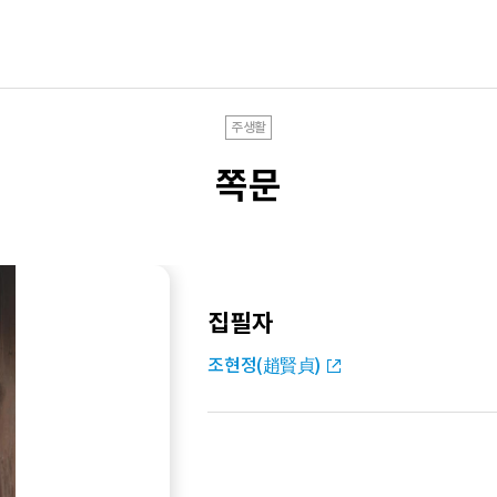
주생활
쪽문
집필자
조현정(趙賢貞)