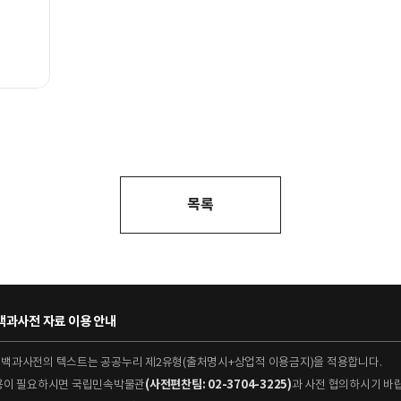
목록
과사전 자료 이용 안내
대백과사전의 텍스트는 공공누리 제2유형(출처명시+상업적 이용금지)을 적용합니다.
이용이 필요하시면 국립민속박물관
(사전편찬팀: 02-3704-3225)
과 사전 협의하시기 바