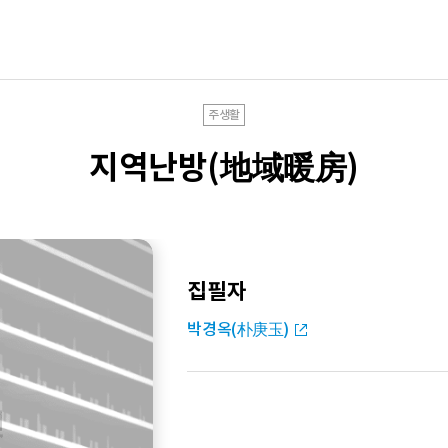
주생활
지역난방(地域暖房)
집필자
박경옥(朴庚玉)