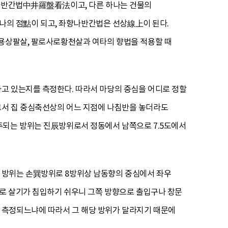
정나반간법中井羅盤看法이고, 다른 하나는 건물의
의 점點이 되고, 좌향나반간법은 선상線上이 된다.
 용상팔살, 팔로사로황천살과 여타의 향법을 적용할 때
고 있는지를 측정한다. 따라서 마당의 중심을 어디로 정할
로서 집 중심축선상의 어느 지점에 나침반을 놓더라도
주되는 방위는 진辰방위로서 정동에서 남쪽으로 7.5도에서
 방위는 손巽방위로 8방위상 남동향의 중심에서 좌우
위로 살기가 침입하기 쉬우니 그쪽 방향으로 출입구나 창문
 측정되느냐에 따라서 그 해당 방위가 달라지기 때문에