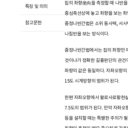
집의 좌향坐向을 측정할 때 나반을
특징 및 의의
중심축선상에 놓고 좌향을 보는 
참고문헌
중정나반간법은 소위 동사택, 서사
나침반을 보는 방식이다.
중정나반간법에서는 집의 좌향만 따
것이냐가 정확한 길흉판단의 관건이
좌향의 값은 동일하다. 자좌오향의
15도 시계방향의 범위가 된다.
한편 자좌오향에서 팔로사로황천살을
7.5도의 범위가 된다. 만약 자좌
등을 설치할 때는 특별한 주의가 