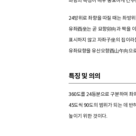
좌향의 측정이 매우 중요하게 간주
24방위로 좌향을 따질 때는 좌방위
유좌酉坐는 곧 묘향卯向과 짝을 이루
표시하지 않고 자좌子坐의 집이라든
유좌묘향을 유산오향酉山午向으로 표
특징 및 의의
360도를 24등분으로 구분하여 
45도씩 90도의 범위가 되는 데 반
높이기 위한 것이다.