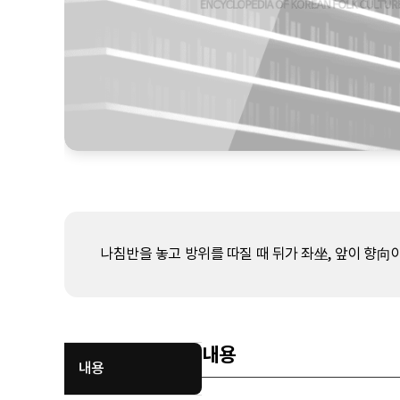
나침반을 놓고 방위를 따질 때 뒤가 좌坐, 앞이 향向
내용
내용