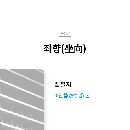
주생활
좌향(坐向)
집필자
조인철(趙仁哲)