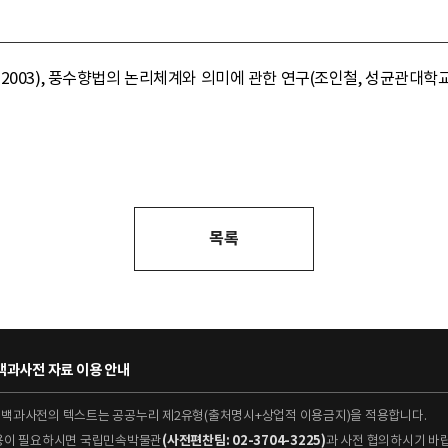
003), 풍수향법의 논리체계와 의미에 관한 연구(조인철, 성균관대학교 
목록
과사전 자료 이용 안내
대백과사전의 텍스트는 공공누리 제2유형(출처명시+상업적 이용금지)을 적용합니다.
이용이 필요하시면 국립민속박물관
(사전편찬팀: 02-3704-3225)
과 사전 협의하시기 바