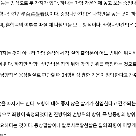
 놓는 방식으로 두 가지가 있다. 하나는 마당 가운데에 놓고 보는 중
좌향나반간법坐向羅盤看法이다. 중정나반간법은 나침반을 놓는 곳이 하나
택, 혼합택의 여부를 따질 때 나침반을 보는 방식이다. 좌향나반간법은
지는 것이 아니라 마당 중심에서 각 실의 출입문이 어느 방위에 위치하
 된다. 하지만 좌향나반간법은 집의 뒤와 앞의 방위를 측정하는 것으
 남향집은 용상팔살로 판단할 때 24방위상 흉한 기운이 침입한다고 간
 따지기도 한다. 오향에 대해 좋지 않은 살기가 침입한다고 간주되는
오향으로 좌향이 측정되었다면 진방위와 손방위의 방위, 즉 남동향의 방
필요하다는 것이다. 용상팔살이나 팔로사로황천살은 집의 좌향이 어떻게