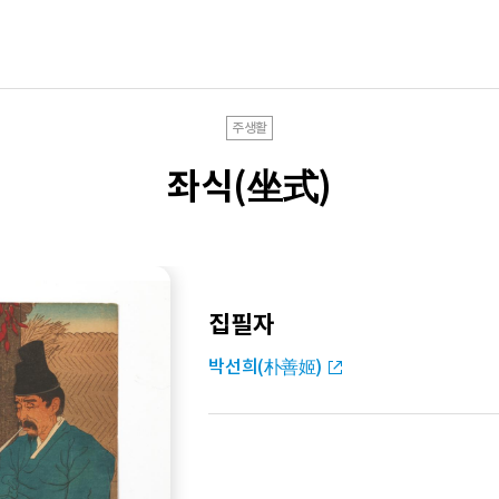
주생활
좌식(坐式)
집필자
박선희(朴善姬)