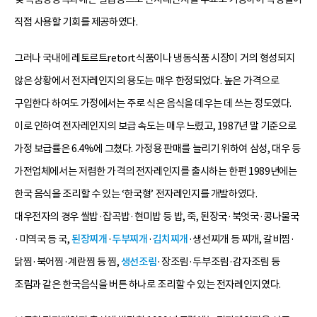
직접 사용할 기회를 제공하였다.
그러나 국내에 레토르트retort식품이나 냉동식품 시장이 거의 형성되지
않은 상황에서 전자레인지의 용도는 매우 한정되었다. 높은 가격으로
구입한다 하여도 가정에서는 주로 식은 음식을 데우는 데 쓰는 정도였다.
이로 인하여 전자레인지의 보급 속도는 매우 느렸고, 1987년 말 기준으로
가정 보급률은 6.4%에 그쳤다. 가정용 판매를 늘리기 위하여 삼성, 대우 등
가전업체에서는 저렴한 가격의 전자레인지를 출시하는 한편 1989년에는
한국 음식을 조리할 수 있는 ‘한국형’ 전자레인지를 개발하였다.
대우전자의 경우 쌀밥·잡곡밥·현미밥 등 밥, 죽, 된장국·북엇국·콩나물국
·미역국 등 국,
된장찌개
·
두부찌개
·
김치찌개
·생선찌개 등 찌개, 갈비찜·
닭찜·북어찜·계란찜 등 찜,
생선조림
·장조림·두부조림·감자조림 등
조림과 같은 한국음식을 버튼 하나로 조리할 수 있는 전자레인지였다.