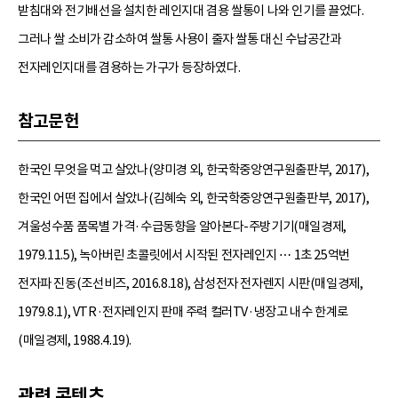
받침대와 전기배선을 설치한 레인지대 겸용 쌀통이 나와 인기를 끌었다.
그러나 쌀 소비가 감소하여 쌀통 사용이 줄자 쌀통 대신 수납공간과
전자레인지대를 겸용하는 가구가 등장하였다.
참고문헌
한국인 무엇을 먹고 살았나(양미경 외, 한국학중앙연구원출판부, 2017),
한국인 어떤 집에서 살았나(김혜숙 외, 한국학중앙연구원출판부, 2017),
겨울성수품 품목별 가격·수급동향을 알아본다-주방기기(매일경제,
1979.11.5), 녹아버린 초콜릿에서 시작된 전자레인지 ⋯ 1초 25억번
전자파 진동(조선비즈, 2016.8.18), 삼성전자 전자렌지 시판(매일경제,
1979.8.1), VTR·전자레인지 판매 주력 컬러TV·냉장고 내수 한계로
(매일경제, 1988.4.19).
관련 콘텐츠