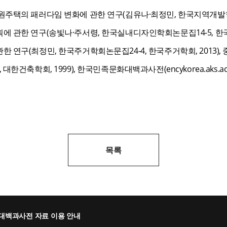
주택의 패러다임 변화에 관한 연구(김유나·최정민, 한국지역개발학회지
에 관한 연구(송빛나·주서령, 한국실내디자인학회논문집14-5, 한국
 연구(최정민, 한국주거학회논문집24-4, 한국주거학회, 2013),
건축학회, 1999), 한국민족문화대백과사전(encykorea.aks.ac.k
목록
대백과사전 자료 이용 안내