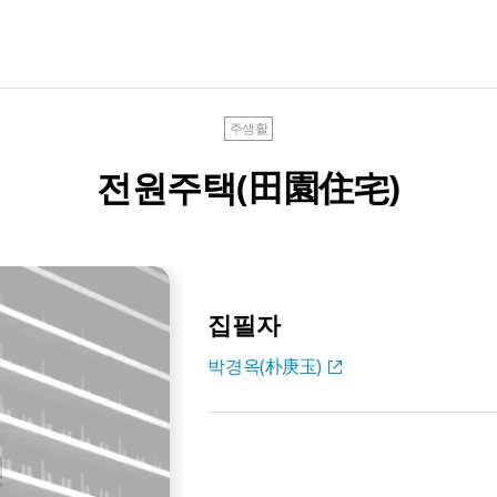
주생활
전원주택(田園住宅)
집필자
박경옥(朴庚玉)