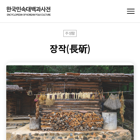
주생활
장작(長斫)