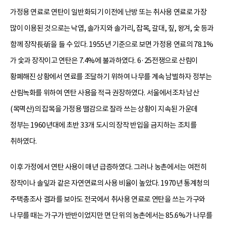
가정용 연료로 연탄이 일반화되기 이전에 난방 또는 취사용 연료로 가장
많이 이용된 것으로는 낙엽, 솔가지와 솔가리, 잡목, 갈대, 짚, 왕겨, 숯 등과
함께 장작長斫을 들 수 있다. 1955년 기준으로 보면 가정용 연료의 78.1%
가 숯과 장작이고 연탄은 7.4%에 불과하였다. 6·25전쟁으로 산림이
황폐해진 상황에서 연료를 조달하기 위하여 나무를 계속 남벌하자 정부는
산림녹화를 위하여 연탄 사용을 적극 권장하였다. 서울에서조차 남산
(목멱산)의 잡목을 가정용 땔감으로 잘라 쓰는 상황이 지속된 가운데
정부는 1960년대에 초반 33개 도시의 장작 반입을 금지하는 조치를
취하였다.
이후 가정에서 연탄 사용이 매년 급증하였다. 그러나 농촌에서는 여전히
장작이나 솔잎과 같은 자연연료의 사용 비율이 높았다. 1970년 통계청의
주택총조사 결과를 보아도 전국에서 취사용 연료로 연탄을 쓰는 가구와
나무를 때는 가구가 반반이었지만 면 단위의 농촌에서는 85.6%가 나무를