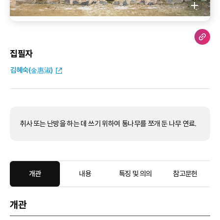
집필자
김혜숙(金惠淑)
취사 또는 난방을 하는 데 쓰기 위하여 통나무를 쪼개 둔 나무 연료.
개관
내용
특징 및 의의
참고문헌
개관