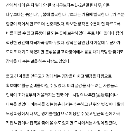
산에서 베어 온 지 얼마 안 된 생나무보다는 1~2년 말린 나무, 어린
나무보다는 늙은 나무, 봄에 벌목한 나무보다는 겨울에 벌목한 나무가 수분
함량이 적어서 연료로 더 선호되었다. 확보한 장작은 수분이 잘 마르도록
비를 피할 수 있고 통풍이 잘 되는 곳에 보관하였다. 주로 처마 밑이나 집의
적당한 공간에 차곡차곡 쌓아 두었다. 장작은 집안 남자 가운데 누군가가
도끼로 패기도 하였지만 품삯을 받고 아궁이에서 불을 때기 적당한 굵기로
장작을 패 주는 일을 하는 사람도 있었다.
춥고 긴 겨울을 앞두고 가정에서는 김장을 마치고 땔감을 다량으로
확보해야 월동 준비를 마칠 수 있었다. 미리 땔감을 사 두려는 사람들로
인하여 초가을부터 겨울까지는 전국 어느 시장의 나무전[柴炭場]이나
대목을 맞았다. 벼농사를 짓는 농촌에서는 추수하고 난 뒤의 볏짚이나 쌀의
도정 과정에서 나오는 왕겨를 땔감으로 이용할 수 있고 인근의 산에 가서
직접 낙엽이나 잡목을 긁어 올 수도 있지만 도시에서는 사정이 달랐다.