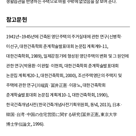
생활습관을 반영하는 주택으로 바뀔 수밖에 없었음을 잘 보여 준다.
참고문헌
1941년~1945년에 건축된 영단주택의 주거실태에 관한 연구(신병학·
이선구, 대한건축학회 춘계학술발표대회 논문집 계획계9-11,
대한건축학회, 1989), 일제강점기에 형성된 영단주택의 변화 및 그 원인에
관한 연구(박용환·이완철·이현희, 대한건축학회 춘계학술발표대회
논문집 계획계20-1, 대한건축학회, 2000), 조선주택영단의 주택지 및
주택에 관한 연구(川端貢·冨井正憲·이광노, 대한건축학회
춘계학술발표대회 논문집 계획계10-1, 대한건축학회, 1990),
한국건축개념사전(한국건축개념사전기획위원회, 동녘, 2013), 日本·
韓国·台湾·中国の住宅営団に関する研究(冨井正憲, 東京大学
博士学位論文, 1996).