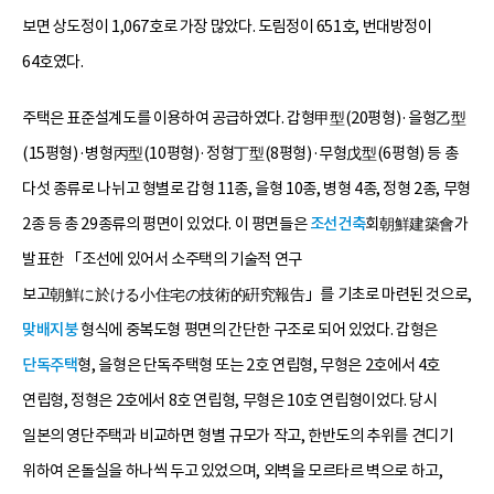
보면 상도정이 1,067호로 가장 많았다. 도림정이 651호, 번대방정이
64호였다.
주택은 표준설계도를 이용하여 공급하였다. 갑형甲型(20평형)·을형乙型
(15평형)·병형丙型(10평형)·정형丁型(8평형)·무형戊型(6평형) 등 총
다섯 종류로 나뉘고 형별로 갑형 11종, 을형 10종, 병형 4종, 정형 2종, 무형
2종 등 총 29종류의 평면이 있었다. 이 평면들은
조선건축
회朝鮮建築會가
발표한 「조선에 있어서 소주택의 기술적 연구
보고朝鮮に於ける小住宅の技術的硏究報告」를 기초로 마련된 것으로,
맞배지붕
형식에 중복도형 평면의 간단한 구조로 되어 있었다. 갑형은
단독주택
형, 을형은 단독주택형 또는 2호 연립형, 무형은 2호에서 4호
연립형, 정형은 2호에서 8호 연립형, 무형은 10호 연립형이었다. 당시
일본의 영단주택과 비교하면 형별 규모가 작고, 한반도의 추위를 견디기
위하여 온돌실을 하나씩 두고 있었으며, 외벽을 모르타르 벽으로 하고,