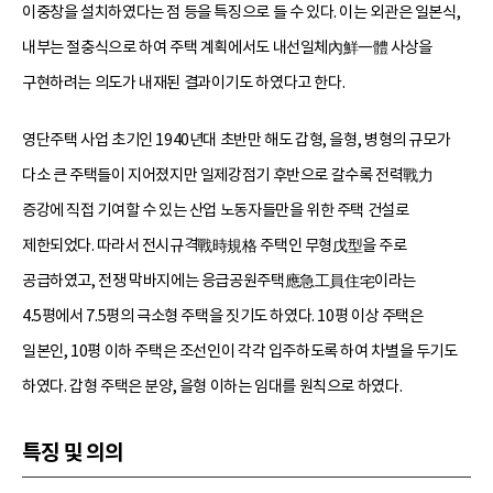
이중창을 설치하였다는 점 등을 특징으로 들 수 있다. 이는 외관은 일본식,
내부는 절충식으로 하여 주택 계획에서도 내선일체內鮮一體 사상을
구현하려는 의도가 내재된 결과이기도 하였다고 한다.
영단주택 사업 초기인 1940년대 초반만 해도 갑형, 을형, 병형의 규모가
다소 큰 주택들이 지어졌지만 일제강점기 후반으로 갈수록 전력戰力
증강에 직접 기여할 수 있는 산업 노동자들만을 위한 주택 건설로
제한되었다. 따라서 전시규격戰時規格 주택인 무형戊型을 주로
공급하였고, 전쟁 막바지에는 응급공원주택應急工員住宅이라는
4.5평에서 7.5평의 극소형 주택을 짓기도 하였다. 10평 이상 주택은
일본인, 10평 이하 주택은 조선인이 각각 입주하도록 하여 차별을 두기도
하였다. 갑형 주택은 분양, 을형 이하는 임대를 원칙으로 하였다.
특징 및 의의