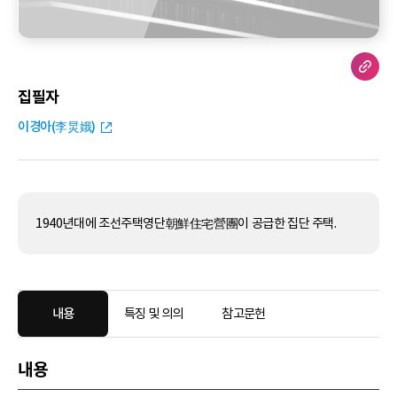
집필자
이경아(李炅娥)
1940년대에 조선주택영단朝鮮住宅營團이 공급한 집단 주택.
내용
특징 및 의의
참고문헌
내용