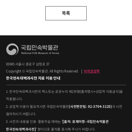
목록
03045 서울시 종로구 삼청로 37
Copyright © 국립민속박물관. All Rights Reserved.
|
저작권정책
한국민속대백과사전 자료 이용 안내
1. 한국민속대백과사전의 텍스트는 공공누리 제2유형(출처명시+상업적 이용금지)을
적용합니다.
(사전편찬팀: 02-3704-3225)
2. 상업적 이용이 필요하시면 국립민속박물관
과 사전
협의하시기 바랍니다.
[출처: 표제어명–국립민속박물관
3. 사전의 내용을 인용·활용하실 때에는 '
한국민속대백과사전]
' 형식으로 출처를 표시해 주시기 바랍니다.