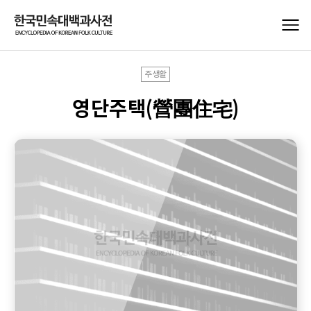
주생활
영단주택(營團住宅)