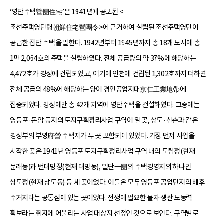
‘영단주택營團住宅’은 1941년에 공포된 <
조선주택영단령朝鮮住宅營團令>에 근거하여 설립된 조선주택영단이
공급한 집단 주택을 말한다. 1942년부터 1945년까지 총 18개 도시에 총
1만 2,064호의 주택을 설립하였다. 전체 공급량의 약 37%에 해당하는
4,472호가 경성에 건립되었고, 여기에 인천에 건립된 1,302호까지 더하면
전체 공급의 48%에 해당하는 양이 경인공업지대京仁工業地帶에
집중되었다. 경성에만 총 42개 지역에 영단주택을 건설하였다. 그중에는
영등포·돈암 등지의 토지구획정리사업 구역이 열 곳, 상도·신촌과 같은
경성부의 부영府營 주택지가 두 곳 포함되어 있었다. 가장 먼저 사업을
시작한 곳은 1941년 영등포 토지구획정리사업 구역 내의 도림정(현재
문래동)과 번대방정(현재 대방동), 일단一團의 주택경영지의 하나인
상도정(현재 상도동) 등 세 곳이었다. 이들은 모두 영등포 공업단지의 배후
주거지라는 공통점이 있는 곳이었다. 전쟁에 필요한 물자 생산 노동력
확보라는 취지에 어울리는 사업 대상지 선정인 것으로 보인다. 구역별로