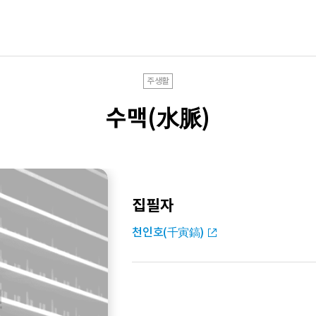
주생활
수맥(水脈)
집필자
천인호(千寅鎬)