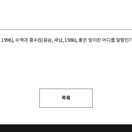
996), 수맥과 풍수(임응승, 새남, 1986), 좋은 땅이란 어디를 말함인
목록