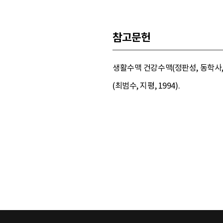
참고문헌
생활수맥 건강수맥(정판성, 동학사, 1
(최범수, 지평, 1994).